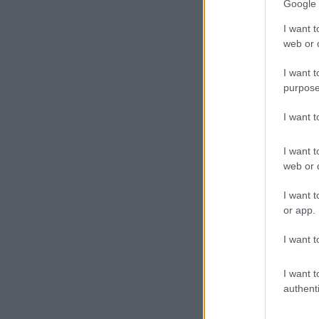
Π
Google 
κ
I want t
α
web or d
I want t
purpose
I want 
20
I want t
Η
web or d
σ
κ
I want t
or app.
π
τ
I want t
I want t
authenti