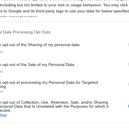
ως 3.000 ευρώ
όρ
including but not limited to your visit or usage behaviour. You may click 
 to Google and its third-party tags to use your data for below specifi
ogle consent section.
Κοινωνία
Κοινωνία
l Data Processing Opt Outs
 Ιουν 2026
17:36
24 Ιουν 2026
11:11
o opt-out of the Sharing of my personal data.
έος ΚΟΚ: Τέλος στα
Αττική Οδός:
In
νσύρματα ακουστικά
Σαρωτικοί έλεγχο
 Πρόστιμα έως 2.000
ΛΕΑ – Πρόστιμο 
o opt-out of the Sale of my Personal Data.
υρώ
ευρώ και αφαίρε
In
διπλώματος
to opt-out of processing my Personal Data for Targeted
ing.
In
o opt-out of Collection, Use, Retention, Sale, and/or Sharing
ersonal Data that Is Unrelated with the Purposes for which it
Πολιτική
lected.
Out
 Ιουν 2026
13:55
03 