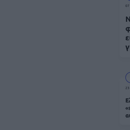
07
Ν
φ
ε
γ
23
Ε
«
α