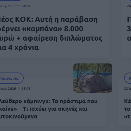
 Αυγ 2026
10:38
26
έος ΚΟΚ: Αυτή η παράβαση
Π
έρνει «καμπάνα» 8.000
3
υρώ + αφαίρεση διπλώματος
α
ια 4 χρόνια
Κοινωνία
 Ιουλ 2026
15:06
23 
λεύθερο κάμπινγκ: Τα πρόστιμα που
Κέ
καίνε» – Τι ισχύει για σκηνές και
το
υτοκινούμενα
«τ