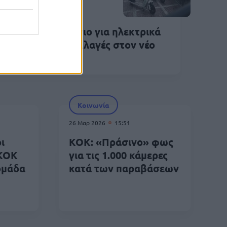
Απρ 2026
16:12
στηρότερο πλαίσιο για ηλεκτρικά
τίνια – Όλες οι αλλαγές στον νέο
ΟΚ
Κοινωνία
26 Μαρ 2026
15:51
ι
ΚΟΚ: «Πράσινο» φως
 ΚΟΚ
για τις 1.000 κάμερες
ομάδα
κατά των παραβάσεων