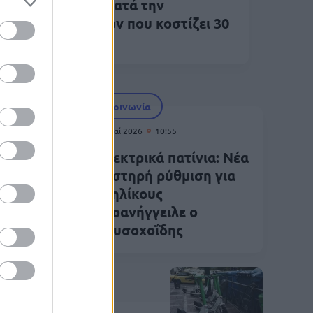
Κ: Η παράβαση κατά την
οβίβαση επιβατών που κοστίζει 30
ρώ πρόστιμο
Κοινωνία
05 Μαΐ 2026
10:55
ού:
Ηλεκτρικά πατίνια: Νέα
ονος
αυστηρή ρύθμιση για
ε με
ανηλίκους
προανήγγειλε ο
Χρυσοχοΐδης
Κοινωνία