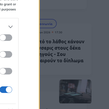
ια και οι ποινές
to grant or
ed purposes
Κοινωνία
14 Ιουν 2026
17:30
Αυτό το λάθος κάνουν
ι στη
τέσσερις στους δέκα
150
οδηγούς - Σου
ση
αφαιρούν το δίπλωμα
Κοινωνία
Ιουν 2026
19:30