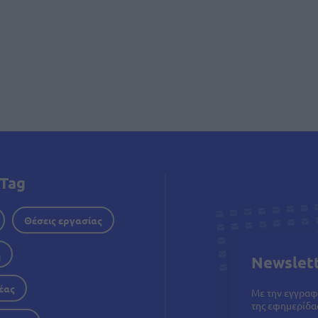
δοποίηση
Tag
Θέσεις εργασίας
η
Newslet
έας
Με την εγγραφ
της εφημερίδας