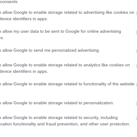
απαστεργίου: Γιατί μειώθηκε το
ΚΟ
consents
όστος των καμερών στους δρόμους
απ
o allow Google to enable storage related to advertising like cookies on
πό 88 στα 35 εκατ. ευρώ
ευ
evice identifiers in apps.
o allow my user data to be sent to Google for online advertising
s.
Κοινωνία
Κοινωνία
to allow Google to send me personalized advertising.
 Μαΐ 2026
11:42
06 Μαΐ 2026
14:25
o allow Google to enable storage related to analytics like cookies on
λεκτρικά πατίνια
Λεωφόρος Συγγρ
evice identifiers in apps.
την Ελλάδα: Νέοι
Συνελήφθη 23χρ
ανόνες, αυστηρότερο
με πατίνι - Έτρεχ
o allow Google to enable storage related to functionality of the website
λαίσιο και το ζήτημα
72 χλμ/ώρα
ης ασφάλισης
o allow Google to enable storage related to personalization.
o allow Google to enable storage related to security, including
cation functionality and fraud prevention, and other user protection.
Κοινωνία