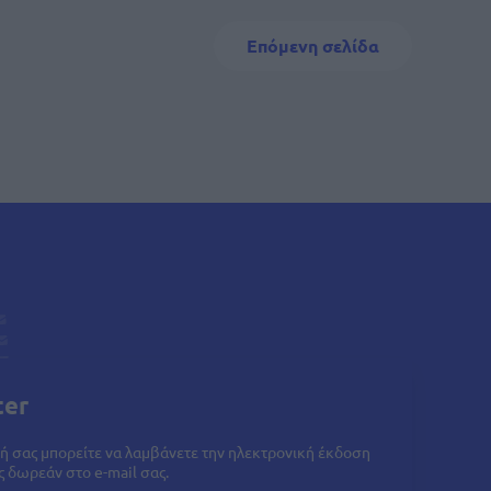
Next page
Επόμενη σελίδα
ter
ή σας μπορείτε να λαμβάνετε την ηλεκτρονική έκδοση
 δωρεάν στο e-mail σας.