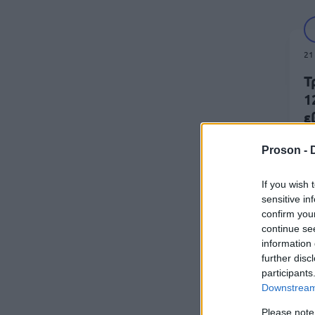
21
Τ
1
ε
σ
Proson -
If you wish 
sensitive in
confirm you
continue se
information 
05
further disc
participants
Π
Downstream 
τ
Please note