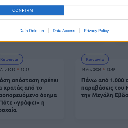
 Μαΐ 2026
17:30
30 
CONFIRM
υτό το λάθος στο παρκάρισμα
Αυ
πορεί να κοστίσει ακριβά
πα
Data Deletion
Data Access
Privacy Policy
Κ
Κοινωνία
Κοινωνία
 Απρ 2026
18:39
14 Απρ 2026
12:49
όση απόσταση πρέπει
Πάνω από 1.000 ο
α κρατάς από το
παραβάσεις του
ροπορευόμενο όχημα
την Μεγάλη Εβδ
 Πότε «γράφει» η
ροχαία