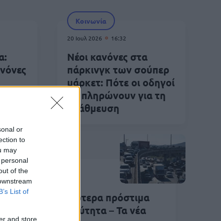
Κοινωνία
20 Ιουλ 2026
16:32
α:
Νέοι κανόνες στα
ανόνες
πάρκινγκ των σούπερ
μάρκετ: Πότε οι οδηγοί
θα πληρώνουν για τη
στάθμευση
sonal or
ection to
ou may
Κοινωνία
 personal
out of the
Ιουν 2026
10:26
 downstream
B’s List of
ος ΚΟΚ: Αυστηρότερα πρόστιμα
α υπερβολική ταχύτητα – Τα νέα
er and store