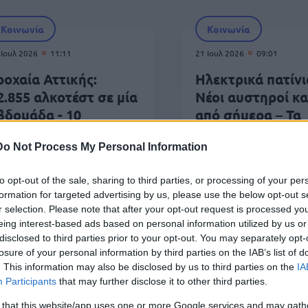
Κοινωνία
Κοινωνία
 Ιουλ 2026
11:11
21 Ιουλ 2026
09:01
ροχαία Αττικής:
Ηλεκτρικά πατίνι
2.855 αλκοτέστ σε μία
Νέοι αυστηροί κ
βδομάδα - 10
από σήμερα – Τα
υλλήψεις
πρόστιμα
Do Not Process My Personal Information
to opt-out of the sale, sharing to third parties, or processing of your per
formation for targeted advertising by us, please use the below opt-out s
r selection. Please note that after your opt-out request is processed y
Κοινωνία
eing interest-based ads based on personal information utilized by us or
disclosed to third parties prior to your opt-out. You may separately opt-
 Ιουλ 2026
16:55
29 
losure of your personal information by third parties on the IAB’s list of
. This information may also be disclosed by us to third parties on the
IA
ροσοχή στην παραλία: Η κίνηση με
Νέ
Participants
that may further disclose it to other third parties.
ο αυτοκίνητο που φέρνει πρόστιμο
γι
 that this website/app uses one or more Google services and may gath