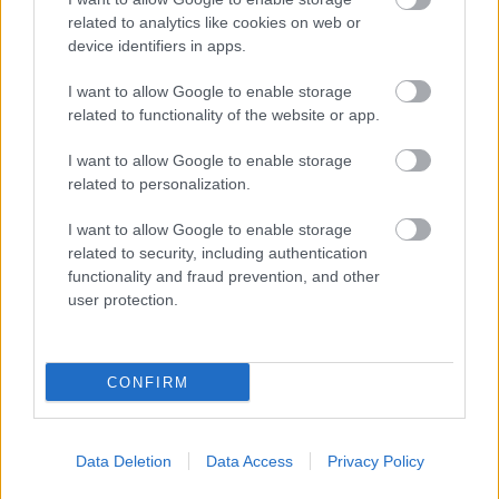
related to analytics like cookies on web or
device identifiers in apps.
I want to allow Google to enable storage
related to functionality of the website or app.
Δημοφιλείς Ειδήσεις
I want to allow Google to enable storage
related to personalization.
Ανοικτές 1.779 θέσεις εργασίας στο
I want to allow Google to enable storage
Δημόσιο (χωρίς πτυχίο)
related to security, including authentication
functionality and fraud prevention, and other
user protection.
ΥΠΕΣ: Προγραμματισμός προσλήψεων
2027 - Παρατείνεται το Β' Στάδιο
CONFIRM
Data Deletion
Data Access
Privacy Policy
Προσλήψεις αναπληρωτών: Περίπου