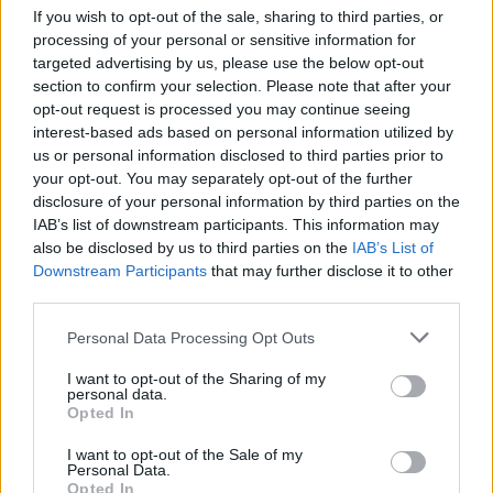
βασικές διοικητικές υπηρεσίες όπως:
If you wish to opt-out of the sale, sharing to third parties, or
processing of your personal or sensitive information for
Η υποβολή φορολογικών δηλώσεων,
targeted advertising by us, please use the below opt-out
section to confirm your selection. Please note that after your
opt-out request is processed you may continue seeing
Η καταβολή ασφαλιστικών εισφορών,
interest-based ads based on personal information utilized by
us or personal information disclosed to third parties prior to
your opt-out. You may separately opt-out of the further
Οι ηλεκτρονικές συναλλαγές με το Δημόσιο.
disclosure of your personal information by third parties on the
IAB’s list of downstream participants. This information may
also be disclosed by us to third parties on the
IAB’s List of
Η εισαγωγή των νέων ταυτοτήτων και του
Downstream Participants
that may further disclose it to other
Προσωπικού Αριθμού σηματοδοτεί
third parties.
ολοκλήρωση του ψηφιακού
την
Please note that this website/app uses one or more Google
Personal Data Processing Opt Outs
μετασχηματισμού
του κράτους και τη μετάβαση
services and may gather and store information including but
σε ένα ασφαλές, ενιαίο σύστημα ταυτοποίησης για
not limited to your visit or usage behaviour. You may click to
I want to opt-out of the Sharing of my
personal data.
grant or deny consent to Google and its third-party tags to
όλους τους πολίτες.
Opted In
use your data for below specified purposes in below Google
consent section.
I want to opt-out of the Sale of my
Personal Data.
Opted In