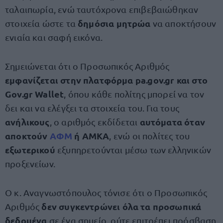
ταλαιπωρία, ενώ ταυτόχρονα επιβεβαιώθηκαν
δημόσια μητρώα
στοιχεία ώστε τα
να αποκτήσουν
ενιαία και σαφή εικόνα.
Σημειώνεται ότι ο Προσωπικός Αριθμός
εμφανίζεται στην πλατφόρμα pa.gov.gr και στο
Gov.gr Wallet
, όπου κάθε πολίτης μπορεί να τον
δει και να ελέγξει τα στοιχεία του. Για τους
ανήλικους
αυτόματα όταν
, ο αριθμός εκδίδεται
αποκτούν
ΑΦΜ
ή ΑΜΚΑ
, ενώ οι πολίτες του
εξωτερικού
εξυπηρετούνται μέσω των ελληνικών
προξενείων.
Ο κ. Αναγνωστόπουλος τόνισε ότι ο Προσωπικός
δεν συγκεντρώνει όλα τα προσωπικά
Αριθμός
δεδομένα
σε ένα σημείο, ούτε επιτρέπει πρόσβαση