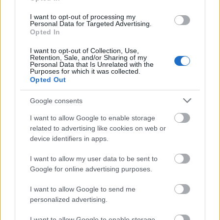
ΑΣΕΠ: Πιστοποίηση Αγγλικών σε
I want to opt-out of processing my
μόνο 2 ημέρες στα χέρια σας
Personal Data for Targeted Advertising.
Opted In
I want to opt-out of Collection, Use,
Retention, Sale, and/or Sharing of my
Personal Data that Is Unrelated with the
Purposes for which it was collected.
Opted Out
ΑΣΕΠ: Εξ αποστάσεως η πιο Εύκολη
Google consents
Πιστοποίηση Υπολογιστών σε 2
I want to allow Google to enable storage
μέρες
related to advertising like cookies on web or
device identifiers in apps.
I want to allow my user data to be sent to
Google for online advertising purposes.
Μάθε πρώτος όλες τις σημαντικές
I want to allow Google to send me
ειδήσεις.
personalized advertising.
Βάλε το proson.gr στα αποτελέσματα
αναζήτησης της Google
I want to allow Google to enable storage