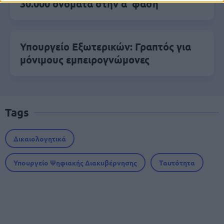
30.000 ονόματα στην α' φάση
Υπουργείο Εξωτερικών: Γραπτός για
μόνιμους εμπειρογνώμονες
Tags
Δικαιολογητικά
Υπουργείο Ψηφιακής Διακυβέρνησης
Ταυτότητα