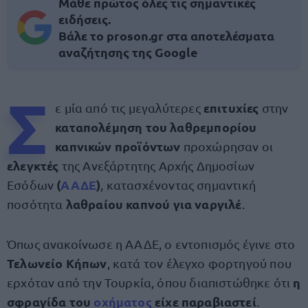
Μάθε πρώτος όλες τις σημαντικές
ειδήσεις.
Βάλε το proson.gr στα αποτελέσματα
αναζήτησης της Google
Σ
επιτυχίες
ε μία από τις μεγαλύτερες
στην
καταπολέμηση του λαθρεμπορίου
καπνικών προϊόντων
προχώρησαν οι
ελεγκτές
της Ανεξάρτητης Αρχής Δημοσίων
(
ΑΑΔΕ
)
Εσόδων
, κατασχένοντας σημαντική
λαθραίου καπνού για ναργιλέ
ποσότητα
.
Όπως ανακοίνωσε η ΑΑΔΕ, ο εντοπισμός έγινε στο
Τελωνείο Κήπων
, κατά τον έλεγχο φορτηγού που
η
ερχόταν από την Τουρκία, όπου διαπιστώθηκε ότι
σφραγίδα του
οχήματος
είχε παραβιαστεί
.