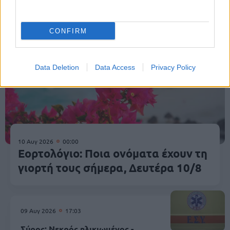
CONFIRM
Data Deletion
Data Access
Privacy Policy
10 Αυγ 2026
00:00
Εορτολόγιο: Ποια ονόματα έχουν τη
γιορτή τους σήμερα, Δευτέρα 10/8
09 Αυγ 2026
17:03
Σύρος: Νεκρός ηλικιωμένος -