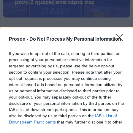
μόνο 2 ημέρες στα χέρια σας
Proson -
Do Not Process My Personal Information
ΑΣΕΠ: Εξ αποστάσεως η πιο Εύκολη
Πιστοποίηση Υπολογιστών σε 2
If you wish to opt-out of the sale, sharing to third parties, or
μέρες
processing of your personal or sensitive information for
targeted advertising by us, please use the below opt-out
section to confirm your selection. Please note that after your
opt-out request is processed you may continue seeing
interest-based ads based on personal information utilized by
us or personal information disclosed to third parties prior to
Μάθε πρώτος όλες τις σημαντικές
your opt-out. You may separately opt-out of the further
ειδήσεις.
disclosure of your personal information by third parties on the
Βάλε το proson.gr στα αποτελέσματα
IAB’s list of downstream participants. This information may
also be disclosed by us to third parties on the
IAB’s List of
αναζήτησης της Google
Downstream Participants
that may further disclose it to other
third parties.