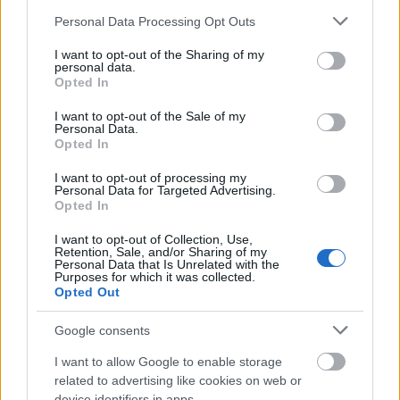
Please note that this website/app uses one or more Google
Personal Data Processing Opt Outs
services and may gather and store information including but
not limited to your visit or usage behaviour. You may click to
I want to opt-out of the Sharing of my
Δημοφιλείς Ειδήσεις
personal data.
grant or deny consent to Google and its third-party tags to
Opted In
use your data for below specified purposes in below Google
consent section.
I want to opt-out of the Sale of my
Personal Data.
Τι σημαίνει η λέξη «ευκτός»
Opted In
I want to opt-out of processing my
Personal Data for Targeted Advertising.
Opted In
Τι σημαίνει η λέξη «ρίψασπις»
I want to opt-out of Collection, Use,
Retention, Sale, and/or Sharing of my
Personal Data that Is Unrelated with the
Purposes for which it was collected.
Opted Out
Τουρισμός για Όλους 2026: Ποιοι
μπορούν να κάνουν αίτηση σήμερα –
Google consents
Voucher έως 600 ευρώ
I want to allow Google to enable storage
related to advertising like cookies on web or
device identifiers in apps.