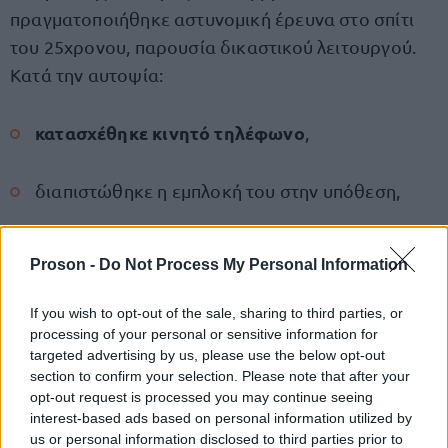
πραγματοποιήθηκε αστυνομική έρευνα στο σπίτι
του 25χρονου, παρουσία δικαστικού λειτουργού.
Κατά την αυτοψία:
κατασχέθηκε κινητό τηλέφωνο
,
διαπιστώθηκε η εμπλοκή του στην υπόθεση,
μεγάλος όγκος αρχείων
εντοπίστηκε
σχετικών
Proson -
Do Not Process My Personal Information
με σεξουαλική κακοποίηση ανηλίκων.
If you wish to opt-out of the sale, sharing to third parties, or
Το ψηφιακό πειστήριο πρόκειται να σταλεί στο
processing of your personal or sensitive information for
targeted advertising by us, please use the below opt-out
αρμόδιο Τμήμα της Διεύθυνσης Εγκληματολογικών
section to confirm your selection. Please note that after your
Ερευνών για εργαστηριακό έλεγχο.
opt-out request is processed you may continue seeing
interest-based ads based on personal information utilized by
us or personal information disclosed to third parties prior to