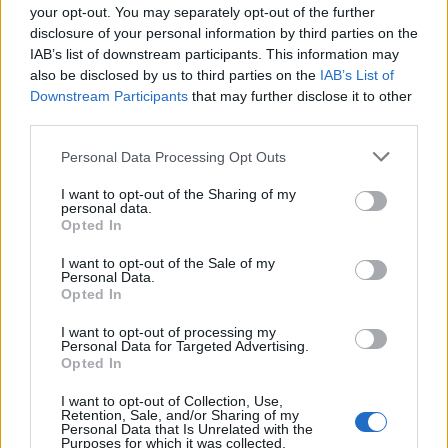
Ο συλληφθείς, βάσει της αυτόφωρης διαδικασίας,
your opt-out. You may separately opt-out of the further
θα παρουσιαστεί στην αρμόδια εισαγγελική αρχή
disclosure of your personal information by third parties on the
για τις περαιτέρω ενέργειες.
IAB’s list of downstream participants. This information may
also be disclosed by us to third parties on the
IAB’s List of
Downstream Participants
that may further disclose it to other
third parties.
Please note that this website/app uses one or more Google
Personal Data Processing Opt Outs
services and may gather and store information including but
not limited to your visit or usage behaviour. You may click to
I want to opt-out of the Sharing of my
ΑΣΕΠ: Πιστοποίηση Αγγλικών σε
personal data.
grant or deny consent to Google and its third-party tags to
Opted In
μόνο 2 ημέρες στα χέρια σας
use your data for below specified purposes in below Google
consent section.
I want to opt-out of the Sale of my
Personal Data.
Opted In
I want to opt-out of processing my
Personal Data for Targeted Advertising.
Opted In
ΑΣΕΠ: Εξ αποστάσεως η πιο Εύκολη
I want to opt-out of Collection, Use,
Πιστοποίηση Υπολογιστών σε 2
Retention, Sale, and/or Sharing of my
Personal Data that Is Unrelated with the
μέρες
Purposes for which it was collected.