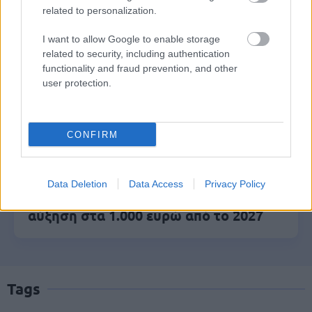
related to personalization.
ΑΣΕΠ: Νέος γραπτός διαγωνισμός -
I want to allow Google to enable storage
related to security, including authentication
Μόνιμοι στο υπουργείο Εξωτερικών
functionality and fraud prevention, and other
user protection.
ΔΥΠΑ: 1.000 προσλήψεις με μισθό έως
1.250€ - Πού θα κάνετε αίτηση
CONFIRM
Data Deletion
Data Access
Privacy Policy
Κατώτατος μισθός: Σενάριο για
αύξηση στα 1.000 ευρώ από το 2027
Tags