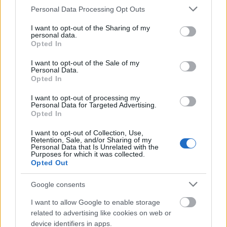
Please note that this website/app uses one or more Google
Personal Data Processing Opt Outs
services and may gather and store information including but
Ανοικτές 1.779 θέσεις εργασίας στο
not limited to your visit or usage behaviour. You may click to
I want to opt-out of the Sharing of my
personal data.
Δημόσιο (χωρίς πτυχίο)
grant or deny consent to Google and its third-party tags to
Opted In
use your data for below specified purposes in below Google
consent section.
I want to opt-out of the Sale of my
Personal Data.
Opted In
ΥΠΕΣ: Προγραμματισμός προσλήψεων
2027 - Παρατείνεται το Β' Στάδιο
I want to opt-out of processing my
Personal Data for Targeted Advertising.
Opted In
I want to opt-out of Collection, Use,
Προσλήψεις αναπληρωτών: Περίπου
Retention, Sale, and/or Sharing of my
Personal Data that Is Unrelated with the
30.000 ονόματα στην α' φάση
Purposes for which it was collected.
Opted Out
Google consents
ΔΥΠΑ: Ευκαιρία συνταξιοδότησης για
I want to allow Google to enable storage
8.000 ανέργους άνω των 55 ετών –
related to advertising like cookies on web or
Ξεκίνησαν οι αιτήσεις
device identifiers in apps.