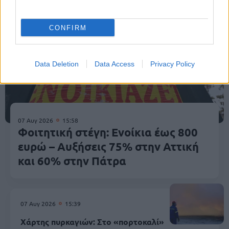
CONFIRM
Data Deletion
Data Access
Privacy Policy
07 Αυγ 2026
15:58
Φοιτητική στέγη: Ενοίκια έως 800
ευρώ – Αυξήσεις 75% στην Αττική
και 60% στην Πάτρα
07 Αυγ 2026
15:39
Χάρτης πυρκαγιών: Στο «πορτοκαλί»