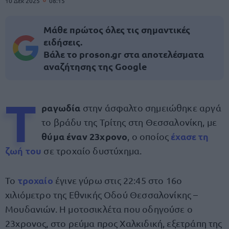
10 Δεκ 2025
08:15
Μάθε πρώτος όλες τις σημαντικές
ειδήσεις.
Βάλε το proson.gr στα αποτελέσματα
αναζήτησης της Google
Τ
ραγωδία
στην άσφαλτο σημειώθηκε αργά
το βράδυ της Τρίτης στη Θεσσαλονίκη, με
θύμα έναν 23χρονο
έχασε τη
, ο οποίος
ζωή του
σε τροχαίο δυστύχημα.
τροχαίο
Το
έγινε γύρω στις 22:45 στο 16ο
χιλιόμετρο της Εθνικής Οδού Θεσσαλονίκης –
Μουδανιών. Η μοτοσικλέτα που οδηγούσε ο
23χρονος, στο ρεύμα προς Χαλκιδική, εξετράπη της