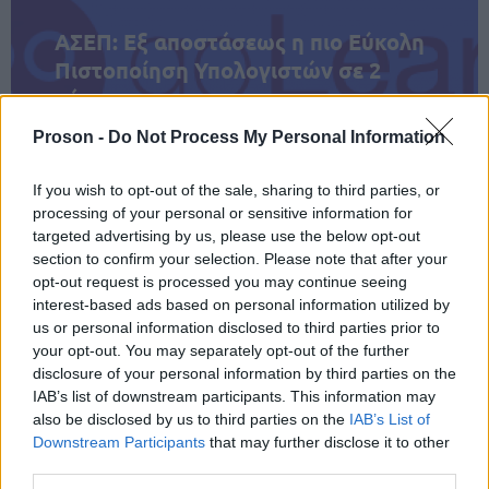
ΑΣΕΠ: Εξ αποστάσεως η πιο Εύκολη
Πιστοποίηση Υπολογιστών σε 2
μέρες
Proson -
Do Not Process My Personal Information
If you wish to opt-out of the sale, sharing to third parties, or
processing of your personal or sensitive information for
Μάθε πρώτος όλες τις σημαντικές
targeted advertising by us, please use the below opt-out
ειδήσεις.
section to confirm your selection. Please note that after your
Βάλε το proson.gr στα αποτελέσματα
opt-out request is processed you may continue seeing
αναζήτησης της Google
interest-based ads based on personal information utilized by
us or personal information disclosed to third parties prior to
your opt-out. You may separately opt-out of the further
disclosure of your personal information by third parties on the
IAB’s list of downstream participants. This information may
also be disclosed by us to third parties on the
IAB’s List of
Δημοφιλείς Ειδήσεις
Downstream Participants
that may further disclose it to other
third parties.