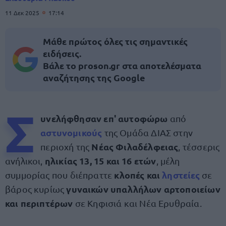
11 Δεκ 2025
17:14
Μάθε πρώτος όλες τις σημαντικές
ειδήσεις.
Βάλε το proson.gr στα αποτελέσματα
αναζήτησης της Google
Σ
υνελήφθησαν επ' αυτοφώρω
από
αστυνομικούς
της Ομάδα ΔΙΑΣ στην
Νέας Φιλαδέλφειας
περιοχή της
, τέσσερις
ηλικίας 13, 15 και 16 ετών
ανήλικοι,
, μέλη
κλοπές και
ληστείες
συμμορίας που διέπραττε
σε
γυναικών υπαλλήλων αρτοποιείων
βάρος κυρίως
και περιπτέρων
σε Κηφισιά και Νέα Ερυθραία.