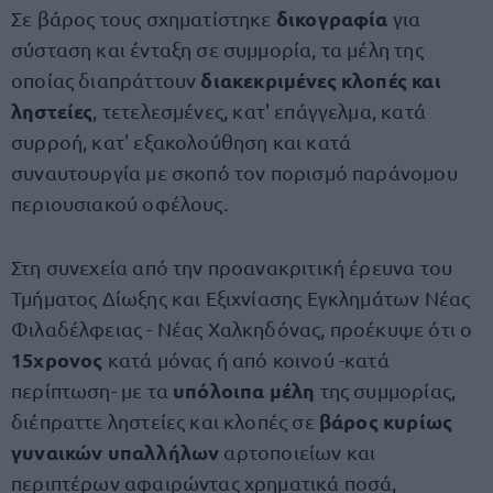
δικογραφία
Σε βάρος τους σχηματίστηκε
για
σύσταση και ένταξη σε συμμορία, τα μέλη της
διακεκριμένες κλοπές και
οποίας διαπράττουν
ληστείες
, τετελεσμένες, κατ' επάγγελμα, κατά
συρροή, κατ' εξακολούθηση και κατά
συναυτουργία με σκοπό τον πορισμό παράνομου
περιουσιακού οφέλους.
Στη συνεχεία από την προανακριτική έρευνα του
Τμήματος Δίωξης και Εξιχνίασης Εγκλημάτων Νέας
Φιλαδέλφειας - Νέας Χαλκηδόνας, προέκυψε ότι ο
15χρονος
κατά μόνας ή από κοινού -κατά
υπόλοιπα μέλη
περίπτωση- με τα
της συμμορίας,
βάρος κυρίως
διέπραττε ληστείες και κλοπές σε
γυναικών υπαλλήλων
αρτοποιείων και
περιπτέρων αφαιρώντας χρηματικά ποσά,