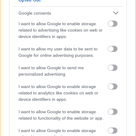
Opted Out
ειδήσεις.
Βάλε το proson.gr στα αποτελέσματα
Google consents
αναζήτησης της Google
I want to allow Google to enable storage
related to advertising like cookies on web or
device identifiers in apps.
I want to allow my user data to be sent to
Δημοφιλείς Ειδήσεις
Google for online advertising purposes.
I want to allow Google to send me
personalized advertising.
Αυτό το επίδομα δίνει 300 ευρώ - Δεν
I want to allow Google to enable storage
χρειάζεται αίτηση
related to analytics like cookies on web or
device identifiers in apps.
I want to allow Google to enable storage
Τουρισμός για Όλους 2026: Voucher
related to functionality of the website or app.
έως 600 ευρώ - Ποια ΑΦΜ παίρνουν
I want to allow Google to enable storage
σειρά σήμερα