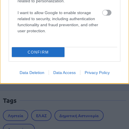
related to personalization.
I want to allow Google to enable storage
related to security, including authentication
ΔΥΠΑ: Ειδικό βοήθημα ανεργίας 565
functionality and fraud prevention, and other
ευρώ – Ποια δικαιολογητικά
user protection.
απαιτούνται
CONFIRM
ΑΣΕΠ: 1.866 μόνιμες προσλήψεις ΑμεΑ
- Τι ειδικότητες θα ζητηθούν
Data Deletion
Data Access
Privacy Policy
Tags
Ληστεία
ΕΛΑΣ
Δημοτική Αστυνομία