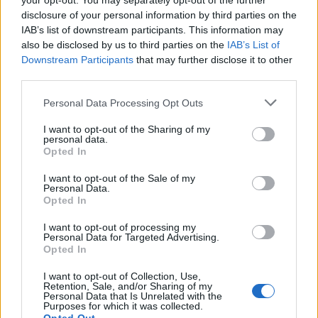
your opt-out. You may separately opt-out of the further
disclosure of your personal information by third parties on the
IAB’s list of downstream participants. This information may
also be disclosed by us to third parties on the
IAB’s List of
Downstream Participants
that may further disclose it to other
ΑΣΕΠ: Πιστοποίηση Αγγλικών σε
third parties.
μόνο 2 ημέρες στα χέρια σας
Please note that this website/app uses one or more Google
Personal Data Processing Opt Outs
services and may gather and store information including but
not limited to your visit or usage behaviour. You may click to
I want to opt-out of the Sharing of my
personal data.
grant or deny consent to Google and its third-party tags to
Opted In
use your data for below specified purposes in below Google
consent section.
I want to opt-out of the Sale of my
ΑΣΕΠ: Εξ αποστάσεως η πιο Εύκολη
Personal Data.
Opted In
Πιστοποίηση Υπολογιστών σε 2
μέρες
I want to opt-out of processing my
Personal Data for Targeted Advertising.
Opted In
I want to opt-out of Collection, Use,
Retention, Sale, and/or Sharing of my
Personal Data that Is Unrelated with the
Purposes for which it was collected.
Μάθε πρώτος όλες τις σημαντικές