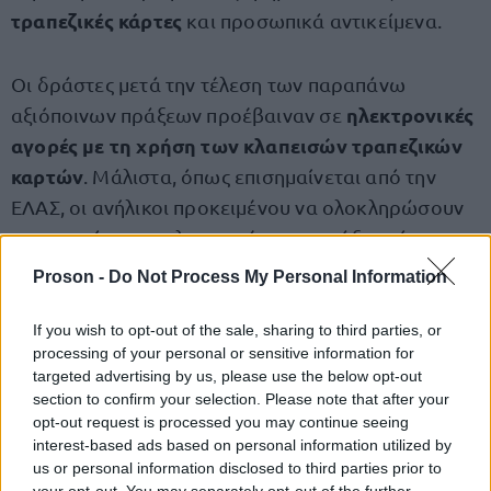
τραπεζικές κάρτες
και προσωπικά αντικείμενα.
Οι δράστες μετά την τέλεση των παραπάνω
ηλεκτρονικές
αξιόποινων πράξεων προέβαιναν σε
αγορές με τη χρήση των κλαπεισών τραπεζικών
καρτών
. Μάλιστα, όπως επισημαίνεται από την
ΕΛΑΣ, οι ανήλικοι προκειμένου να ολοκληρώσουν
με επιτυχία τις εγκληματικές τους πράξεις γίνονταν
βάναυσοι
ιδιαίτερα
σε βάρος των θυμάτων τους.
Proson -
Do Not Process My Personal Information
Από τη μέχρι στιγμής προανακριτική έρευνα έχουν
If you wish to opt-out of the sale, sharing to third parties, or
processing of your personal or sensitive information for
εξιχνιαστεί τέσσερις υποθέσεις ληστειών και
targeted advertising by us, please use the below opt-out
κλοπών σε Κηφισιά και Νέα Ερυθραία.
section to confirm your selection. Please note that after your
opt-out request is processed you may continue seeing
interest-based ads based on personal information utilized by
συλληφθέντες
αρμόδιο
Οι
οδηγήθηκαν στον
us or personal information disclosed to third parties prior to
Εισαγγελέα
.