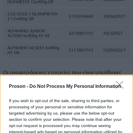
NLNWB333 12x400g GR
S-26 GOLD 1 NLNWPB109-
51550346AE
30/06/2027
2 12x400g GR
ALFAMINO JUNIOR
52760017Y2
10/3/2027
ACS042 6x400g N1 XE
ALFAMINO ACS041 6x400g
51130017Y3
23/04/2027
N1 GR
Οι αναφερόμενες εταιρείες που είναι υπεύθυνες
ελληνική
για την κυκλοφορία των προϊόντων στην
Proson -
Do Not Process My Personal Information
αγορά
, οφείλουν να επικοινωνήσουν άμεσα με
τους αποδέκτες προκειμένου να επιστραφούν τα
If you wish to opt-out of the sale, sharing to third parties, or
προϊόντα σε εύλογο χρονικό διάστημα.
processing of your personal or sensitive information for
targeted advertising by us, please use the below opt-out
section to confirm your selection. Please note that after your
Τα σχετικά παραστατικά τηρούνται για διάστημα
opt-out request is processed you may continue seeing
πέντε ετών
τουλάχιστον
και τίθενται υπόψη του
interest-based ads based on personal information utilized by