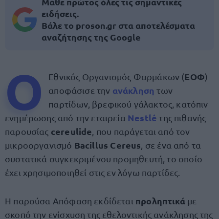
Μάθε πρώτος όλες τις σημαντικές
ειδήσεις.
Βάλε το proson.gr στα αποτελέσματα
αναζήτησης της Google
Ο
ΕΟΦ
Εθνικός Οργανισμός Φαρμάκων (
)
ανάκληση
αποφάσισε την
των
παρτίδων, βρεφικού γάλακτος, κατόπιν
Nestlé
ενημέρωσης από την εταιρεία
της πιθανής
cereulide
παρουσίας
, που παράγεται από τον
Bacillus Cereus
μικροοργανισμό
, σε ένα από τα
συστατικά συγκεκριμένου προμηθευτή, το οποίο
έχει χρησιμοποιηθεί στις εν λόγω παρτίδες.
προληπτικά
Η παρούσα Απόφαση εκδίδεται
με
σκοπό την ενίσχυση της εθελοντικής ανάκλησης της