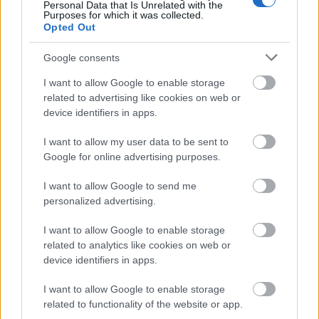
Personal Data that Is Unrelated with the
Μάθε πρώτος όλες τις σημαντικές
Purposes for which it was collected.
ειδήσεις.
Opted Out
Βάλε το proson.gr στα αποτελέσματα
Google consents
αναζήτησης της Google
I want to allow Google to enable storage
related to advertising like cookies on web or
device identifiers in apps.
I want to allow my user data to be sent to
Δημοφιλείς Ειδήσεις
Google for online advertising purposes.
I want to allow Google to send me
personalized advertising.
Ανοικτές 1.779 θέσεις εργασίας στο
Δημόσιο (χωρίς πτυχίο)
I want to allow Google to enable storage
related to analytics like cookies on web or
device identifiers in apps.
I want to allow Google to enable storage
Πυροσβεστική Σχολή: Νέος
related to functionality of the website or app.
κανονισμός για δόκιμους – Τι αλλάζει