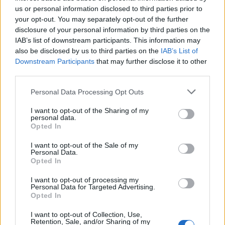
ΕΟΦ
us or personal information disclosed to third parties prior to
, εφόσον ζητηθούν.
your opt-out. You may separately opt-out of the further
disclosure of your personal information by third parties on the
IAB’s list of downstream participants. This information may
also be disclosed by us to third parties on the
IAB’s List of
ΑΣΕΠ: Πιστοποίηση Αγγλικών σε
Downstream Participants
that may further disclose it to other
μόνο 2 ημέρες στα χέρια σας
third parties.
Please note that this website/app uses one or more Google
Personal Data Processing Opt Outs
services and may gather and store information including but
not limited to your visit or usage behaviour. You may click to
I want to opt-out of the Sharing of my
personal data.
grant or deny consent to Google and its third-party tags to
Opted In
use your data for below specified purposes in below Google
consent section.
ΑΣΕΠ: Εξ αποστάσεως η πιο Εύκολη
I want to opt-out of the Sale of my
Personal Data.
Πιστοποίηση Υπολογιστών σε 2
Opted In
μέρες
I want to opt-out of processing my
Personal Data for Targeted Advertising.
Opted In
I want to opt-out of Collection, Use,
Retention, Sale, and/or Sharing of my