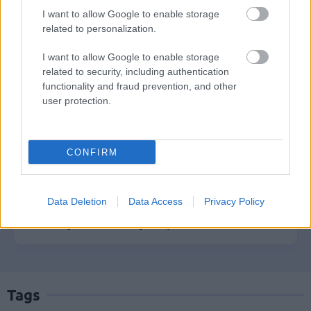
σε διαμονή, σίτιση και πρακτική
I want to allow Google to enable storage
εκπαίδευση
related to personalization.
I want to allow Google to enable storage
related to security, including authentication
e-ΕΦΚΑ: Έως 846 ευρώ επιπλέον στη
functionality and fraud prevention, and other
user protection.
σύνταξη – Ποιοι δικαιούνται τα
χρήματα
CONFIRM
ΔΥΠΑ: Ευκαιρία συνταξιοδότησης για
8.000 ανέργους άνω των 55 ετών –
Data Deletion
Data Access
Privacy Policy
Ξεκίνησαν οι αιτήσεις
Tags