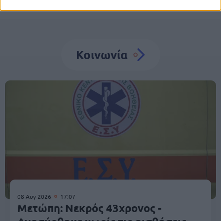
Κοινωνία
08 Αυγ 2026
17:07
Μετώπη: Νεκρός 43χρονος -