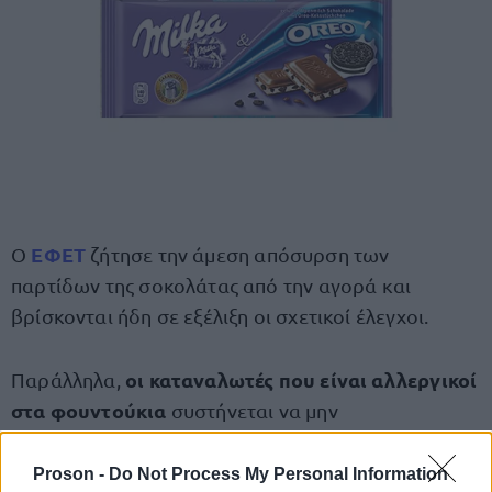
ΕΦΕΤ
Ο
ζήτησε την άμεση απόσυρση των
παρτίδων της σοκολάτας από την αγορά και
βρίσκονται ήδη σε εξέλιξη οι σχετικοί έλεγχοι.
οι καταναλωτές που είναι αλλεργικοί
Παράλληλα,
στα φουντούκια
συστήνεται να μην
καταναλώσουν τα συγκεκριμένα προϊόντα.
Proson -
Do Not Process My Personal Information