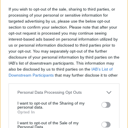
If you wish to opt-out of the sale, sharing to third parties, or
ΑΣΕΠ: Πιστοποίηση Αγγλικών σε
processing of your personal or sensitive information for
μόνο 2 ημέρες στα χέρια σας
targeted advertising by us, please use the below opt-out
section to confirm your selection. Please note that after your
opt-out request is processed you may continue seeing
interest-based ads based on personal information utilized by
us or personal information disclosed to third parties prior to
your opt-out. You may separately opt-out of the further
disclosure of your personal information by third parties on the
ΑΣΕΠ: Εξ αποστάσεως η πιο Εύκολη
IAB’s list of downstream participants. This information may
also be disclosed by us to third parties on the
IAB’s List of
Πιστοποίηση Υπολογιστών σε 2
Downstream Participants
that may further disclose it to other
μέρες
third parties.
Please note that this website/app uses one or more Google
Personal Data Processing Opt Outs
services and may gather and store information including but
not limited to your visit or usage behaviour. You may click to
I want to opt-out of the Sharing of my
personal data.
grant or deny consent to Google and its third-party tags to
Μάθε πρώτος όλες τις σημαντικές
Opted In
use your data for below specified purposes in below Google
ειδήσεις.
consent section.
I want to opt-out of the Sale of my
Βάλε το proson.gr στα αποτελέσματα
Personal Data.