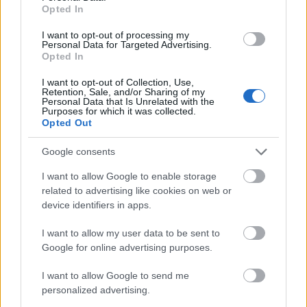
Opted In
αναζήτησης της Google
I want to opt-out of processing my
Personal Data for Targeted Advertising.
Opted In
I want to opt-out of Collection, Use,
Δημοφιλείς Ειδήσεις
Retention, Sale, and/or Sharing of my
Personal Data that Is Unrelated with the
Purposes for which it was collected.
Opted Out
Google consents
Αυτό το επίδομα δίνει 300 ευρώ - Δεν
χρειάζεται αίτηση
I want to allow Google to enable storage
related to advertising like cookies on web or
device identifiers in apps.
I want to allow my user data to be sent to
Τουρισμός για Όλους 2026: Voucher
Google for online advertising purposes.
έως 600 ευρώ - Ποια ΑΦΜ παίρνουν
σειρά σήμερα
I want to allow Google to send me
personalized advertising.