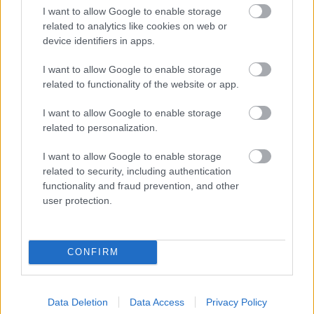
I want to allow Google to enable storage
ΔΥΠΑ: Ειδικό βοήθημα ανεργίας 565
related to analytics like cookies on web or
ευρώ – Ποια δικαιολογητικά
device identifiers in apps.
απαιτούνται
I want to allow Google to enable storage
related to functionality of the website or app.
I want to allow Google to enable storage
ΑΣΕΠ: 1.866 μόνιμες προσλήψεις ΑμεΑ
related to personalization.
- Τι ειδικότητες θα ζητηθούν
I want to allow Google to enable storage
related to security, including authentication
functionality and fraud prevention, and other
user protection.
Tags
ΕΦΕΤ
Ανάκληση
διατροφή
Υγεία
CONFIRM
Data Deletion
Data Access
Privacy Policy