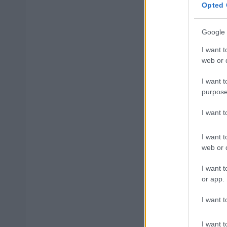
Opted 
Google 
Μάθε 
I want t
web or d
Βάλε
I want t
purpose
I want 
Δημοφιλ
I want t
web or d
I want t
ΑΣΕΠ: Αυτέ
or app.
I want t
ΑΣΕΠ: Νέο
I want t