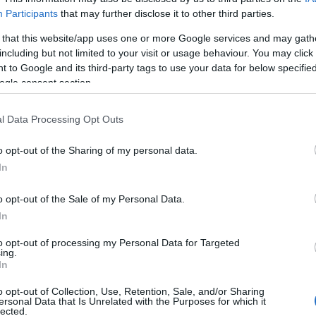
π
8 Ιανουαρίου και μόλις στις 11 του μήνα κινήθηκε η
Participants
that may further disclose it to other third parties.
ον προϊστάμενο της Εισαγγελίας Εφετών.
 that this website/app uses one or more Google services and may gath
including but not limited to your visit or usage behaviour. You may click 
 to Google and its third-party tags to use your data for below specifi
ή, ο αντιπρ. Εν. Αστυνομικών Υπαλλήλων Νίκος Ρήγας 
ogle consent section.
 τα πιθανά σενάρια, εκφράζοντας παράλληλα την εκτί
άρχει άτομο που βοηθάει τη 16χρονη
στις κινήσεις τη
l Data Processing Opt Outs
o opt-out of the Sharing of my personal data.
In
τοποίηση Αγγλικών σε μόνο 2 ημέρες στα χέρια
o opt-out of the Sale of my Personal Data.
In
to opt-out of processing my Personal Data for Targeted
ing.
In
αποστάσεως η πιο Εύκολη Πιστοποίηση Υπολογι
o opt-out of Collection, Use, Retention, Sale, and/or Sharing
ersonal Data that Is Unrelated with the Purposes for which it
lected.