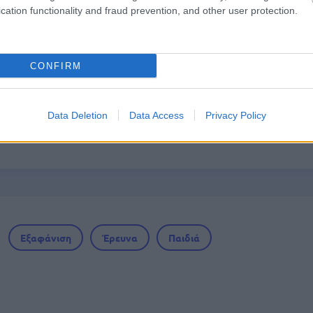
ών
cation functionality and fraud prevention, and other user protection.
τα χαρτονομίσματα ευρώ – Οριστικά εκτός το 
CONFIRM
Data Deletion
Data Access
Privacy Policy
0 προσλήψεις με μισθό έως 1.250€ - Πού θα κά
Εξαφάνιση
Έρευνα
Παιδιά