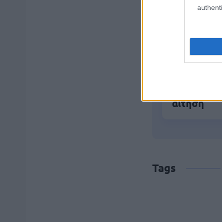
Εξωτερικ
authenti
Αλλάζουν 
ΔΥΠΑ: 1.00
αίτηση
Tags