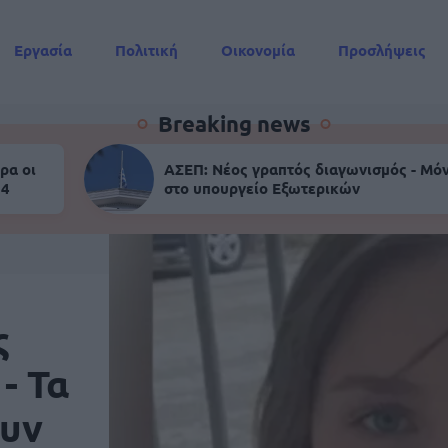
Εργασία
Πολιτική
Οικονομία
Προσλήψεις
Συντάξεις
Breaking news
ρα οι
ΑΣΕΠ: Νέος γραπτός διαγωνισμός - Μόν
 4
στο υπουργείο Εξωτερικών
ς
- Τα
ουν