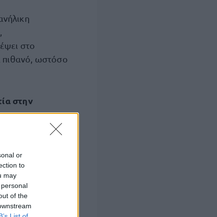
ανήλικη
,
δέψει στο
α πιθανό, ωστόσο
τία στην
sonal or
ection to
ώντας στην
ou may
κεκριμένου
 personal
out of the
«κάποιος
 downstream
ξαφάνιση
B’s List of