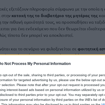
ρχές εξετάζουν πληροφορία σύμφωνα με την οποία η 
κατοχή της το διαβατήριο της μητέρας της
ι στην
και
 την πιθανή ομοιότητά τους, να προσπαθήσει να ταξι
κειται για ένα ενδεχόμενο που δεν θεωρείται ιδιαίτερ
θώς τίποτα δεν μπορεί να αποκλειστεί.
φοιτητική εσ
νάται και το σενάριο να φιλοξενείται σε
γράφου
, όπου έχουν εντοπιστεί σχετικά ίχνη της.
Do Not Process My Personal Information
ια «ολιγωρία συγκεκριμένου ανθρώπου»
to opt-out of the sale, sharing to third parties, or processing of your per
formation for targeted advertising by us, please use the below opt-out s
«Χαμόγελου του Παιδιού», Κώστας Γιαννόπουλος, μιλ
r selection. Please note that after your opt-out request is processed y
«ολιγωρία συγ
οκύριακο από τις 5», αναφέρθηκε σε
eing interest-based ads based on personal information utilized by us or
disclosed to third parties prior to your opt-out. You may separately opt-
ρος τη διαχείριση της υπόθεσης, επισημαίνοντας ότι 
losure of your personal information by third parties on the IAB’s list of
πό τις Αρχές καθυστέρησε» τη διαδικασία, καθώς η ε
. This information may also be disclosed by us to third parties on the
IA