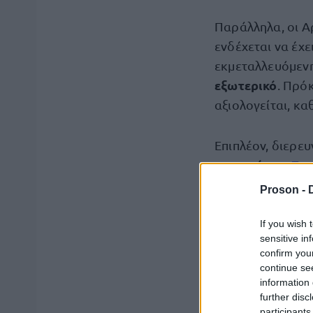
Παράλληλα, οι Α
ενδέχεται να έχε
εκμεταλλευόμενη
εξωτερικό
. Πρό
αξιολογείται, κα
Επιπλέον, διερευ
περιοχή του
Ζω
Proson -
Καταγγελία γ
If you wish 
sensitive in
Ο πρόεδρος του 
confirm you
εκπομπή «Σαββατ
continue se
ανθρώπου»
information 
ως π
further disc
συγκεκριμένος α
participants