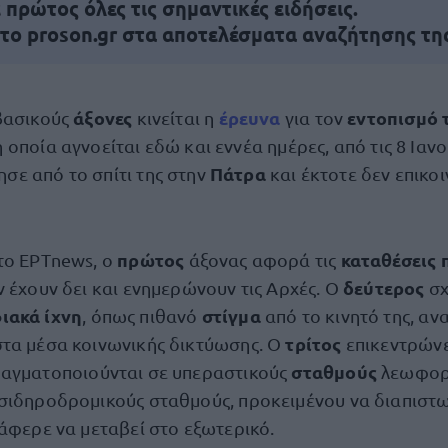
πρώτος όλες τις σημαντικές ειδήσεις.
 το proson.gr στα αποτελέσματα αναζήτησης τη
άξονες
έρευνα
εντοπισμό 
βασικούς
κινείται η
για τον
 η οποία αγνοείται εδώ και εννέα ημέρες, από τις 8 Ιαν
Πάτρα
σε από το σπίτι της στην
και έκτοτε δεν επικο
πρώτος
καταθέσεις 
το ΕΡΤnews, ο
άξονας αφορά τις
δεύτερος
 έχουν δει και ενημερώνουν τις Αρχές. Ο
σχ
ιακά ίχνη
στίγμα
, όπως πιθανό
από το κινητό της, αν
τρίτος
τα μέσα κοινωνικής δικτύωσης. Ο
επικεντρώνε
σταθμούς
ραγματοποιούνται σε υπεραστικούς
λεωφορ
σιδηροδρομικούς σταθμούς, προκειμένου να διαπιστω
τάφερε να μεταβεί στο εξωτερικό.