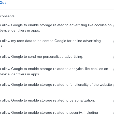
Out
consents
πρώτος όλες τις σημαντικές ειδήσεις.
o allow Google to enable storage related to advertising like cookies on
evice identifiers in apps.
 το proson.gr στα αποτελέσματα αναζήτησης τη
o allow my user data to be sent to Google for online advertising
s.
to allow Google to send me personalized advertising.
είς Ειδήσεις
o allow Google to enable storage related to analytics like cookies on
evice identifiers in apps.
o allow Google to enable storage related to functionality of the website
ς είναι οι δύο επόμενες προκηρύξεις «μαμούθ»
o allow Google to enable storage related to personalization.
ς γραπτός διαγωνισμός - Μόνιμοι στο υπουργεί
o allow Google to enable storage related to security, including