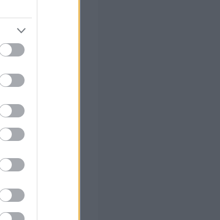
ς Google
 (με μόρια)
ο