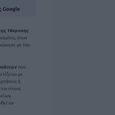
ς Google
της 16χρονης
ουαρίου, όταν
ινώνησε με την
πολιτών
που
ετίζεται με
αρτήσεις ή
ται στους
είων,
θεί αν