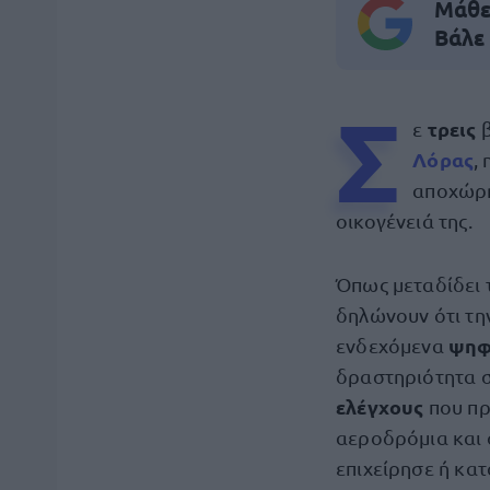
Μάθε 
Βάλε
Σ
τρεις
ε
Λόρας
,
αποχώρη
οικογένειά της.
Όπως μεταδίδει 
δηλώνουν ότι την
ψηφ
ενδεχόμενα
δραστηριότητα σ
ελέγχους
που π
αεροδρόμια και 
επιχείρησε ή κα