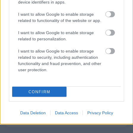
device identifiers in apps.
Δημοφιλείς Ειδήσεις
I want to allow Google to enable storage
related to functionality of the website or app.
I want to allow Google to enable storage
related to personalization.
ΑΣΕΠ: Αυτές είναι οι δύο επόμενες
προκηρύξεις «μαμούθ» (με μόρια)
I want to allow Google to enable storage
related to security, including authentication
functionality and fraud prevention, and other
user protection.
ΑΣΕΠ: Νέος γραπτός διαγωνισμός -
Μόνιμοι στο υπουργείο Εξωτερικών
CONFIRM
ΔΥΠΑ: 1.000 προσλήψεις με μισθό έως
Data Deletion
Data Access
Privacy Policy
1.250€ - Πού θα κάνετε αίτηση