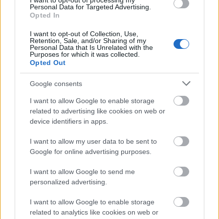
I want to opt-out of processing my
Personal Data for Targeted Advertising.
Opted In
I want to opt-out of Collection, Use,
Retention, Sale, and/or Sharing of my
Personal Data that Is Unrelated with the
Purposes for which it was collected.
Opted Out
ΑΣΕΠ: Εξ αποστάσεως η πιο Εύκολη
Πιστοποίηση Υπολογιστών σε 2
Google consents
μέρες
I want to allow Google to enable storage
related to advertising like cookies on web or
device identifiers in apps.
I want to allow my user data to be sent to
Μάθε πρώτος όλες τις σημαντικές
Google for online advertising purposes.
ειδήσεις.
Βάλε το proson.gr στα αποτελέσματα
I want to allow Google to send me
personalized advertising.
αναζήτησης της Google
I want to allow Google to enable storage
related to analytics like cookies on web or