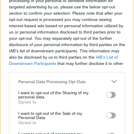
κατατίθεται μετά την ολοκλήρωση των εργασιών.
processing of your personal or sensitive information for
targeted advertising by us, please use the below opt-out
section to confirm your selection. Please note that after your
μόνο σε
Τεχνική έκθεση μηχανικού απαιτείται
opt-out request is processed you may continue seeing
παρεμβάσεις που προϋποθέτουν άδεια μικρής
interest-based ads based on personal information utilized by
us or personal information disclosed to third parties prior to
κλίμακας ή αφορούν εγκατάσταση αναβατορίου
,
your opt-out. You may separately opt-out of the further
με την άδεια να υποβάλλεται στο τελικό στάδιο.
disclosure of your personal information by third parties on the
IAB’s list of downstream participants. This information may
also be disclosed by us to third parties on the
IAB’s List of
ειδικές διευκολύνσεις
Επιπλέον, έχουν θεσπιστεί
Downstream Participants
that may further disclose it to other
για παρεμβάσεις που αφορούν κωφούς και
third parties.
βαρήκοους
, με τη μεταφορά αρκετών
Please note that this website/app uses one or more Google
Personal Data Processing Opt Outs
κατηγορία α
παρεμβάσεων στην
, απλοποιώντας
services and may gather and store information including but
περαιτέρω τη διαδικασία.
not limited to your visit or usage behaviour. You may click to
I want to opt-out of the Sharing of my
personal data.
grant or deny consent to Google and its third-party tags to
Opted In
use your data for below specified purposes in below Google
consent section.
I want to opt-out of the Sale of my
Personal Data.
ΑΣΕΠ: Πιστοποίηση Αγγλικών σε
Opted In
μόνο 2 ημέρες στα χέρια σας