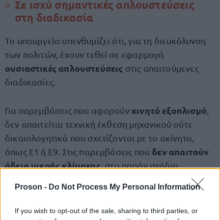
Σε ισχύ σημαντικές απλουστεύσεις
στη διαδικασία
Το υπουργείο υπενθυμίζει ότι, για τη διευκόλυνση
των πολιτών, έχουν τεθεί σε εφαρμογή
ουσιαστικές απλουστεύσεις
στις απαιτούμενες
διαδικασίες.
κινητό εξοπλισμό
Για παρεμβάσεις που αφορούν
,
δεν απαιτείται τεχνική έκθεση μηχανικού ούτε
δικαιολογητικά που σχετίζονται με το ακίνητο,
δεν απαιτούν
όπως Ε1 ή Ε9. Στις παρεμβάσεις που
άδεια μικρής κλίμακας
, στο παρόν στάδιο
φωτογραφίες της
υποβάλλονται μόνο
Proson -
Do Not Process My Personal Information
υφιστάμενης κατάστασης
, ενώ η σχετική
βεβαίωση του άρθρου 30 του Ν. 4495/2017
If you wish to opt-out of the sale, sharing to third parties, or