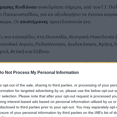
ίμησης Κινδύνου
συνεδρίασε σήμερα, υπό τον Γ.Γ. Πολ
ο Παπαευσταθίου, για να αξιολογήσει τα έντονα καιρ
επιστήμονες
 χώρα. Οι
προειδοποιούν για:
ς και καταιγίδες στη Θεσσαλία, Κεντρική Μακεδονία (
νατολικό Αιγαίο, Πελοπόννησο, Δωδεκάνησα, Κρήτη, δ
ρεά, Αττική και Εύβοια.
σε ημιορεινές και ορεινές περιοχές της βόρειας Ελλάδ
χαμηλό υψόμετρο στην ανατολική Μακεδονία και Θρά
Do Not Process My Personal Information
ζοπτώσεις και ριπές ανέμου που μπορεί να ξεπεράσουν
to opt-out of the sale, sharing to third parties, or processing of your per
formation for targeted advertising by us, please use the below opt-out s
r selection. Please note that after your opt-out request is processed y
RED CODE»
Περιφέρειες Πελοπον
βρίσκονται ήδη οι
eing interest-based ads based on personal information utilized by us or
κής Ελλάδας (Αχαΐα, Ηλεία), Κεντρικής Μακεδονίας 
disclosed to third parties prior to your opt-out. You may separately opt-
το Βόρειο Αιγαίο
losure of your personal information by third parties on the IAB’s list of
. Η ΓΓ Πολιτικής Προστασίας συνιστά 