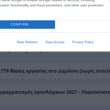
cation functionality and fraud prevention, and other user protection.
πρώτος όλες τις σημαντικές ειδήσεις.
 το proson.gr στα αποτελέσματα αναζήτησης τη
CONFIRM
Data Deletion
Data Access
Privacy Policy
είς Ειδήσεις
.779 θέσεις εργασίας στο Δημόσιο (χωρίς πτυχί
γραμματισμός προσλήψεων 2027 - Παρατείνεται