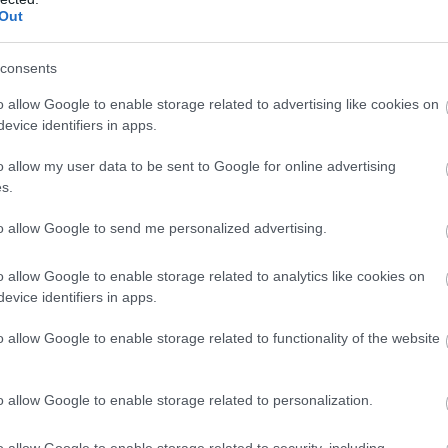
Out
νιστικό Κέντρο Επιχειρήσεων
παραμένει σε διαρκή ε
consents
υς φορείς για την έγκαιρη αντιμετώπιση των συνεπειώ
o allow Google to enable storage related to advertising like cookies on
evice identifiers in apps.
o allow my user data to be sent to Google for online advertising
s.
τοποίηση Αγγλικών σε μόνο 2 ημέρες στα χέρια
to allow Google to send me personalized advertising.
o allow Google to enable storage related to analytics like cookies on
evice identifiers in apps.
o allow Google to enable storage related to functionality of the website
αποστάσεως η πιο Εύκολη Πιστοποίηση Υπολογι
o allow Google to enable storage related to personalization.
o allow Google to enable storage related to security, including