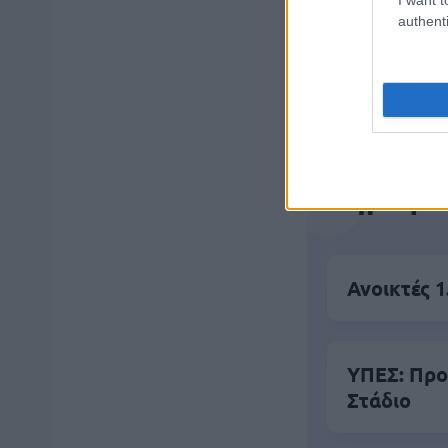
authenti
Μάθε 
Βάλε
Δημοφιλ
Ανοικτές 1
ΥΠΕΣ: Προ
Στάδιο