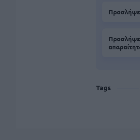
Προσλήψει
Προσλήψει
απαραίτητ
Tags