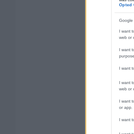
Opted 
Εθνικό Συντο
Το
Google 
ΟΤΑ και αρμόδιο
κακοκαιρίας.
I want t
web or d
I want t
purpose
ΑΣΕΠ: Πισ
I want 
I want t
web or d
I want t
ΑΣΕΠ: Εξ 
or app.
μέρες
I want t
I want t