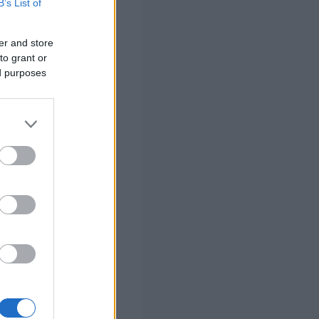
B’s List of
ες να
ινές περιοχές.
er and store
to grant or
ed purposes
.
ις κατά τη
ακρυνθείτε από
 αντιολισθητικές