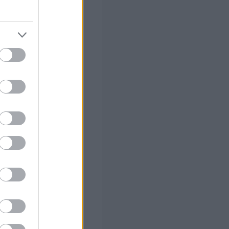
πικοινωνία με
ν της
 σας
στών σε 2