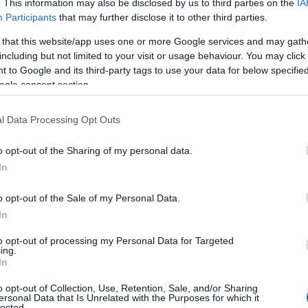
. This information may also be disclosed by us to third parties on the
IA
χές με ιστορικό κατολισθήσεων και καλεί τους πολίτ
Participants
that may further disclose it to other third parties.
άρρους, πλημμυρισμένους δρόμους, παράκτιες και ορε
 that this website/app uses one or more Google services and may gath
including but not limited to your visit or usage behaviour. You may click 
 to Google and its third-party tags to use your data for below specifi
ς τους πολίτες
ogle consent section.
τικείμενα που μπορεί να παρασυρθούν από τον άνεμο
l Data Processing Opt Outs
ροές και λούκια.
o opt-out of the Sharing of my personal data.
In
ίθριες εργασίες, διέλευση χειμάρρων και μετακινήσε
καταιγίδας.
o opt-out of the Sale of my Personal Data.
In
 κεραυνών, καταφύγετε σε κτίριο ή αυτοκίνητο, απομ
to opt-out of processing my Personal Data for Targeted
νες και υδατοσυλλογές.
ing.
In
ις, προτιμήστε κεντρικούς δρόμους, χρησιμοποιείστε
o opt-out of Collection, Use, Retention, Sale, and/or Sharing
ενημερώστε οικείους για τη διαδρομή σας.
ersonal Data that Is Unrelated with the Purposes for which it
lected.