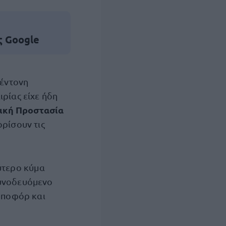
ς Google
 έντονη
ρίας είχε ήδη
ική Προστασία
ορίσουν τις
εύτερο κύμα
συνοδευόμενο
 μποφόρ και