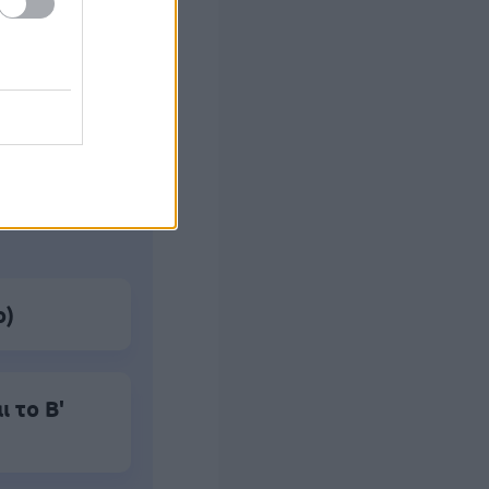
ς Google
ο)
 το Β'