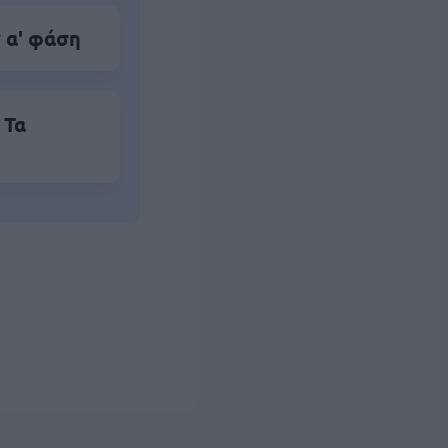
 α' φάση
 Τα