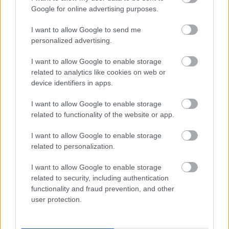
Google for online advertising purposes.
ΑΣΕΠ: Εξ αποστάσεως η πιο Εύκολη
Πιστοποίηση Υπολογιστών σε 2
I want to allow Google to send me
μέρες
personalized advertising.
I want to allow Google to enable storage
related to analytics like cookies on web or
device identifiers in apps.
Μάθε πρώτος όλες τις σημαντικές
I want to allow Google to enable storage
ειδήσεις.
related to functionality of the website or app.
Βάλε το proson.gr στα αποτελέσματα
I want to allow Google to enable storage
αναζήτησης της Google
related to personalization.
I want to allow Google to enable storage
related to security, including authentication
functionality and fraud prevention, and other
Δημοφιλείς Ειδήσεις
user protection.