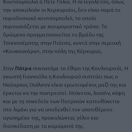
Κουτσομπολιά ή Πέτε Γόλια. Η πετεγολέτσα, όπως
την αποκαλούν οι Κερκυραίοι, δεν είναι παρά το
παραδοσιακό κουτσομπολιό, το οποίο
παρουσιάζεται με χιουμοριστικό τρόπο. Το
δρώμενο πραγματοποιείται το βράδυ της
Τσικνοπέμπτης στην Πιάτσα, κοντά στην περιοχή
«Κουκουνάρα», στην πόλη της Κέρκυρας.
Πάτρα
Στην
συναντάμε το έθιμο της Κουλουρούς. Η
γνωστή Γιαννούλα η Κουλουρού πιστεύει πως ο
Ναύαρχος Ουίλσον είναι ερωτευμένος μαζί της και
έρχεται να την παντρευτεί. Ντύνεται, λοιπόν, νύφη
και με τη συνοδεία των Πατρινών κατευθύνεται
στο λιμάνι για να υποδεχθεί τον υποτιθέμενο
αγαπημένο της, προκαλώντας γέλιο και
διασκέδαση με τα καμώματά της.