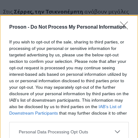
Σέρρες, την Τσικνοπέμπτη
Στις
ανάβουν μεγάλες
φωτιές στις αλάνες, γύρω από τις οποίες ψήνεται
Proson -
Do Not Process My Personal Information
το κρέας. Αφού ολοκληρωθεί το ψήσιμο, οι
συμμετέχοντες πηδούν πάνω από τις φωτιές, ενώ
If you wish to opt-out of the sale, sharing to third parties, or
στο τέλος κάποιο μέλος της παρέας αναλαμβάνει με
processing of your personal or sensitive information for
χιούμορ τα «προξενιά», ανακατεύοντας τα
targeted advertising by us, please use the below opt-out
section to confirm your selection. Please note that after your
κάρβουνα με ένα ξύλο.
opt-out request is processed you may continue seeing
interest-based ads based on personal information utilized by
Κομοτηνή
Στην
, το έθιμο περιλαμβάνει το
us or personal information disclosed to third parties prior to
your opt-out. You may separately opt-out of the further
καψάλισμα της κότας που θα καταναλωθεί την
disclosure of your personal information by third parties on the
επόμενη Κυριακή της Απόκρεω. Παράλληλα, τα
IAB’s list of downstream participants. This information may
αρραβωνιασμένα ζευγάρια ανταλλάσσουν
also be disclosed by us to third parties on the
IAB’s List of
Downstream Participants
that may further disclose it to other
φαγώσιμα δώρα: ο αρραβωνιαστικός προσφέρει
third parties.
στην αρραβωνιαστικιά του μια κότα, τον κούρκο,
Please note that this website/app uses one or more Google
Personal Data Processing Opt Outs
ενώ εκείνη ανταποδίδει με μπακλαβά και μια
services and may gather and store information including but