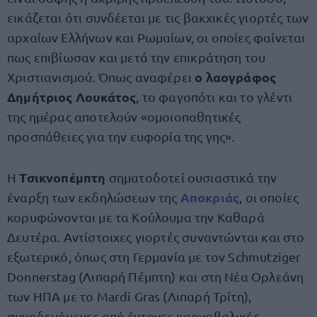
εικάζεται ότι συνδέεται με τις βακχικές γιορτές των
αρχαίων Ελλήνων και Ρωμαίων, οι οποίες φαίνεται
πως επιβίωσαν και μετά την επικράτηση του
ο λαογράφος
Χριστιανισμού. Όπως αναφέρει
Δημήτριος Λουκάτος
, το φαγοπότι και το γλέντι
της ημέρας αποτελούν «ομοιοπαθητικές
προσπάθειες για την ευφορία της γης».
Τσικνοπέμπτη
Η
σηματοδοτεί ουσιαστικά την
Αποκριάς
έναρξη των εκδηλώσεων της
, οι οποίες
κορυφώνονται με τα Κούλουμα την Καθαρά
Δευτέρα. Αντίστοιχες γιορτές συναντώνται και στο
εξωτερικό, όπως στη Γερμανία με τον Schmutziger
Donnerstag (Λιπαρή Πέμπτη) και στη Νέα Ορλεάνη
των ΗΠΑ με το Mardi Gras (Λιπαρή Τρίτη),
συνοδευόμενες από έντονες καρναβαλικές