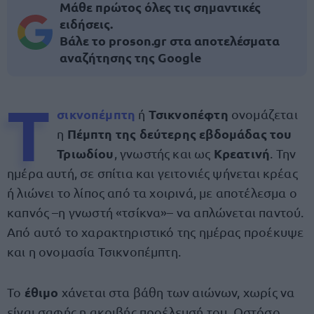
Μάθε πρώτος όλες τις σημαντικές
ειδήσεις.
Βάλε το proson.gr στα αποτελέσματα
αναζήτησης της Google
Τ
σικνοπέμπτη
Τσικνοπέφτη
ή
ονομάζεται
Πέμπτη της δεύτερης εβδομάδας του
η
Τριωδίου
Κρεατινή
, γνωστής και ως
. Την
ημέρα αυτή, σε σπίτια και γειτονιές ψήνεται κρέας
ή λιώνει το λίπος από τα χοιρινά, με αποτέλεσμα ο
καπνός –η γνωστή «τσίκνα»– να απλώνεται παντού.
Από αυτό το χαρακτηριστικό της ημέρας προέκυψε
και η ονομασία Τσικνοπέμπτη.
έθιμο
Το
χάνεται στα βάθη των αιώνων, χωρίς να
είναι σαφής η ακριβής προέλευσή του. Ωστόσο,