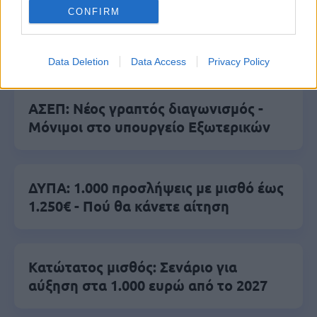
CONFIRM
ΑΣΕΠ: Αυτές είναι οι δύο επόμενες
προκηρύξεις «μαμούθ» (με μόρια)
Data Deletion
Data Access
Privacy Policy
ΑΣΕΠ: Νέος γραπτός διαγωνισμός -
Μόνιμοι στο υπουργείο Εξωτερικών
ΔΥΠΑ: 1.000 προσλήψεις με μισθό έως
1.250€ - Πού θα κάνετε αίτηση
Κατώτατος μισθός: Σενάριο για
αύξηση στα 1.000 ευρώ από το 2027