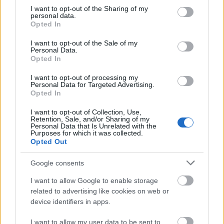
γεμιστή κότα, επιβεβαιώνοντας την παροιμία ότι «ο
not limited to your visit or usage behaviour. You may click to
I want to opt-out of the Sharing of my
personal data.
έρωτας περνάει από το στομάχι».
grant or deny consent to Google and its third-party tags to
Opted In
use your data for below specified purposes in below Google
consent section.
I want to opt-out of the Sale of my
Ηράκλειο της Κρήτης
Στο
, μικροί και μεγάλοι
Personal Data.
Opted In
βγαίνουν στους δρόμους και τις πλατείες
μεταμφιεσμένοι, τραγουδώντας και χορεύοντας,
I want to opt-out of processing my
Personal Data for Targeted Advertising.
δίνοντας γιορτινό παλμό στην πόλη και τιμώντας το
Opted In
αποκριάτικο πνεύμα της ημέρας.
I want to opt-out of Collection, Use,
Retention, Sale, and/or Sharing of my
Personal Data that Is Unrelated with the
Purposes for which it was collected.
Opted Out
ΑΣΕΠ: Πιστοποίηση Αγγλικών σε
Google consents
μόνο 2 ημέρες στα χέρια σας
I want to allow Google to enable storage
related to advertising like cookies on web or
device identifiers in apps.
I want to allow my user data to be sent to