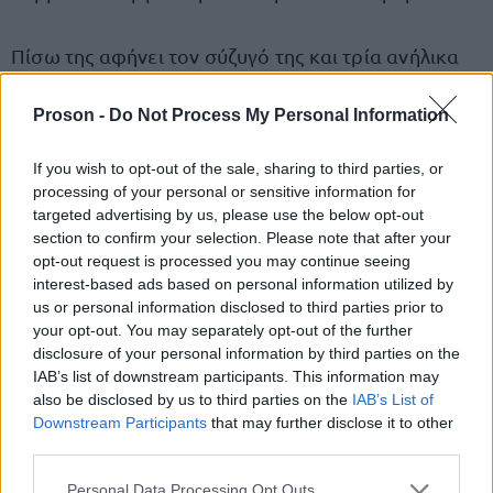
Πίσω της αφήνει τον σύζυγό της και τρία ανήλικα
παιδιά, με το νεογέννητο κοριτσάκι να στερείται
από τις πρώτες κιόλας ημέρες της ζωής του τη
Proson -
Do Not Process My Personal Information
μητρική παρουσία.
If you wish to opt-out of the sale, sharing to third parties, or
processing of your personal or sensitive information for
Η τοπική κοινωνία της Σκιάθου εκφράζει τη
targeted advertising by us, please use the below opt-out
section to confirm your selection. Please note that after your
συμπαράστασή της στην οικογένεια, ενώ το νησί
opt-out request is processed you may continue seeing
αποχαιρετά μία νέα γυναίκα που έφυγε πρόωρα
interest-based ads based on personal information utilized by
και άδικα.
us or personal information disclosed to third parties prior to
your opt-out. You may separately opt-out of the further
disclosure of your personal information by third parties on the
IAB’s list of downstream participants. This information may
also be disclosed by us to third parties on the
IAB’s List of
ΑΣΕΠ: Πιστοποίηση Αγγλικών σε
Downstream Participants
that may further disclose it to other
μόνο 2 ημέρες στα χέρια σας
third parties.
Please note that this website/app uses one or more Google
Personal Data Processing Opt Outs