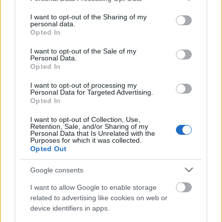
services and may gather and store information including but
not limited to your visit or usage behaviour. You may click to
I want to opt-out of the Sharing of my
personal data.
grant or deny consent to Google and its third-party tags to
Opted In
use your data for below specified purposes in below Google
ΑΣΕΠ: Εξ αποστάσεως η πιο Εύκολη
consent section.
I want to opt-out of the Sale of my
Personal Data.
Πιστοποίηση Υπολογιστών σε 2
Opted In
μέρες
I want to opt-out of processing my
Personal Data for Targeted Advertising.
Opted In
I want to opt-out of Collection, Use,
Retention, Sale, and/or Sharing of my
Μάθε πρώτος όλες τις σημαντικές
Personal Data that Is Unrelated with the
Purposes for which it was collected.
ειδήσεις.
Opted Out
Βάλε το proson.gr στα αποτελέσματα
αναζήτησης της Google
Google consents
I want to allow Google to enable storage
related to advertising like cookies on web or
device identifiers in apps.