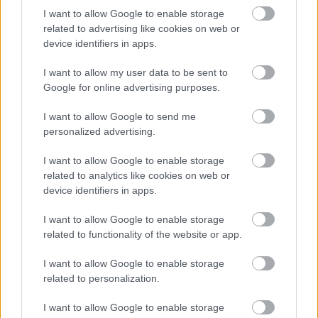
Δημοφιλείς Ειδήσεις
I want to allow Google to enable storage
related to advertising like cookies on web or
device identifiers in apps.
e-ΕΦΚΑ: Έως 846 ευρώ επιπλέον στη
I want to allow my user data to be sent to
Google for online advertising purposes.
σύνταξη – Ποιοι δικαιούνται τα
χρήματα
I want to allow Google to send me
personalized advertising.
I want to allow Google to enable storage
Πυροσβεστική Σχολή: Νέος
related to analytics like cookies on web or
κανονισμός για δόκιμους – Τι αλλάζει
device identifiers in apps.
σε διαμονή, σίτιση και πρακτική
I want to allow Google to enable storage
εκπαίδευση
related to functionality of the website or app.
I want to allow Google to enable storage
related to personalization.
ΔΥΠΑ: Ευκαιρία συνταξιοδότησης για
8.000 ανέργους άνω των 55 ετών –
I want to allow Google to enable storage