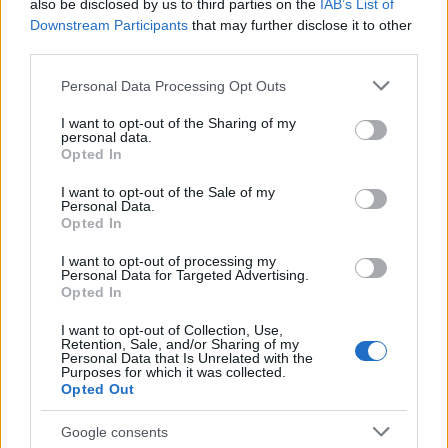
also be disclosed by us to third parties on the
IAB’s List of
Downstream Participants
that may further disclose it to other
third parties.
Please note that this website/app uses one or more Google
Personal Data Processing Opt Outs
ΑΣΕΠ: Εξ αποστάσεως η πιο Εύκολη
services and may gather and store information including but
Πιστοποίηση Υπολογιστών σε 2
not limited to your visit or usage behaviour. You may click to
I want to opt-out of the Sharing of my
personal data.
μέρες
grant or deny consent to Google and its third-party tags to
Opted In
use your data for below specified purposes in below Google
consent section.
I want to opt-out of the Sale of my
Personal Data.
Opted In
I want to opt-out of processing my
Μάθε πρώτος όλες τις σημαντικές
Personal Data for Targeted Advertising.
ειδήσεις.
Opted In
Βάλε το proson.gr στα αποτελέσματα
I want to opt-out of Collection, Use,
αναζήτησης της Google
Retention, Sale, and/or Sharing of my
Personal Data that Is Unrelated with the
Purposes for which it was collected.
Opted Out
Google consents