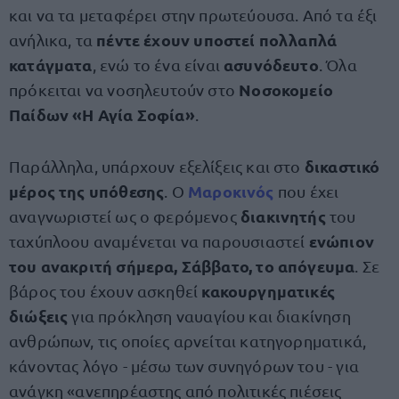
και να τα μεταφέρει στην πρωτεύουσα. Από τα έξι
πέντε έχουν υποστεί πολλαπλά
ανήλικα, τα
κατάγματα
ασυνόδευτο
, ενώ το ένα είναι
. Όλα
Νοσοκομείο
πρόκειται να νοσηλευτούν στο
Παίδων «Η Αγία Σοφία»
.
δικαστικό
Παράλληλα, υπάρχουν εξελίξεις και στο
μέρος της υπόθεσης
Μαροκινός
. Ο
που έχει
διακινητής
αναγνωριστεί ως ο φερόμενος
του
ενώπιον
ταχύπλοου αναμένεται να παρουσιαστεί
του ανακριτή σήμερα, Σάββατο, το απόγευμα
. Σε
κακουργηματικές
βάρος του έχουν ασκηθεί
διώξεις
για πρόκληση ναυαγίου και διακίνηση
ανθρώπων, τις οποίες αρνείται κατηγορηματικά,
κάνοντας λόγο - μέσω των συνηγόρων του - για
ανάγκη «ανεπηρέαστης από πολιτικές πιέσεις