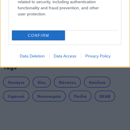
related to security, including authentication
Ξεκίνησαν οι αιτήσεις
functionality and fraud prevention, and other
user protection.
ΥΠΕΣ: Προγραμματισμός προσλήψεων
2027 - Παρατείνεται το Β' Στάδιο
CONFIRM
Data Deletion
Data Access
Privacy Policy
Tags
Ναυάγιο
Χίος
Θάνατος
Απώλεια
Λιμενικό
Νοσοκομεία
Παιδιά
ΕΚΑΒ