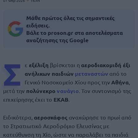
07 Φεβ 2026
16:44
Μάθε πρώτος όλες τις σημαντικές
ειδήσεις.
Βάλε το proson.gr στα αποτελέσματα
αναζήτησης της Google
Σ
εξέλιξη
αεροδιακομιδή έξι
ε
βρίσκεται η
ανήλικων παιδιών
μεταναστών
από το
Αθήνα
Γενικό Νοσοκομείο Χίου προς την
,
πολύνεκρο
ναυάγιο
μετά την
. Τον συντονισμό της
ΕΚΑΒ
επιχείρησης έχει το
.
αεροσκάφος
Ειδικότερα,
αναχώρησε το πρωί από
το Στρατιωτικό Αεροδρόμιο Ελευσίνας με
κατεύθυνση τη Χίο, ώστε να παραλάβει τα παιδιά