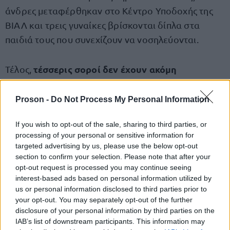
άνδρες μεταφέρθηκαν στο Κέντρο Υποδοχής της
ΒΙΑΛ και τρεις γυναίκες βρίσκονται δίπλα στα
παιδιά τους που συνεχίζουν να νοσηλεύονται.
τέσσερις σοροί δεν έχουν ακόμη
Τέλος,
ταυτοποιηθεί
, ενώ ορισμένες έχουν ήδη
μεταφερθεί στο κοιμητήριο του Σχιστού, με τις
Proson -
Do Not Process My Personal Information
Αρχές να συνεχίζουν τόσο τη διαδικασία
If you wish to opt-out of the sale, sharing to third parties, or
αναγνώρισης όσο και τη διερεύνηση των
processing of your personal or sensitive information for
συνθηκών του ναυαγίου.
targeted advertising by us, please use the below opt-out
section to confirm your selection. Please note that after your
opt-out request is processed you may continue seeing
interest-based ads based on personal information utilized by
ΑΣΕΠ: Πιστοποίηση Αγγλικών σε
us or personal information disclosed to third parties prior to
your opt-out. You may separately opt-out of the further
μόνο 2 ημέρες στα χέρια σας
disclosure of your personal information by third parties on the
IAB’s list of downstream participants. This information may