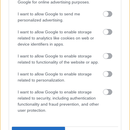
κανονισμός για δόκιμους – Τι αλλάζει
Google for online advertising purposes.
σε διαμονή, σίτιση και πρακτική
εκπαίδευση
I want to allow Google to send me
personalized advertising.
I want to allow Google to enable storage
related to analytics like cookies on web or
ΑΣΕΠ: Οι τρεις επικρατέστεροι
device identifiers in apps.
υποψήφιοι για την ΑΕΜΥ
I want to allow Google to enable storage
related to functionality of the website or app.
Σχολεία: 42 προσλήψεις καθαριστών
I want to allow Google to enable storage
στον Δήμο Ηγουμενίτσας
related to personalization.
I want to allow Google to enable storage
related to security, including authentication
Εθνική Σύνταξη 2026: Στα 446,87 ευρώ
functionality and fraud prevention, and other
user protection.
το πλήρες ποσό