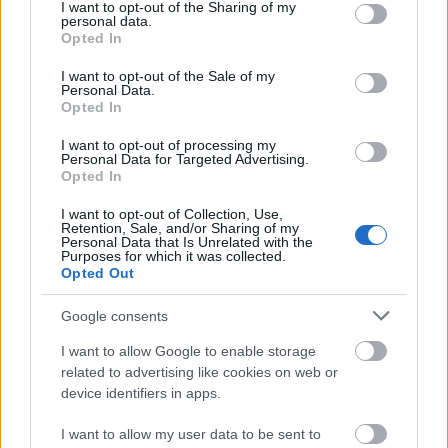
not limited to your visit or usage behaviour. You may click to
I want to opt-out of the Sharing of my
μέρες
personal data.
grant or deny consent to Google and its third-party tags to
Opted In
use your data for below specified purposes in below Google
consent section.
I want to opt-out of the Sale of my
Personal Data.
Opted In
Μάθε πρώτος όλες τις σημαντικές
I want to opt-out of processing my
ειδήσεις.
Personal Data for Targeted Advertising.
Opted In
Βάλε το proson.gr στα αποτελέσματα
αναζήτησης της Google
I want to opt-out of Collection, Use,
Retention, Sale, and/or Sharing of my
Personal Data that Is Unrelated with the
Purposes for which it was collected.
Opted Out
Google consents
Δημοφιλείς Ειδήσεις
I want to allow Google to enable storage
related to advertising like cookies on web or
device identifiers in apps.
Πυροσβεστική Σχολή: Νέος
I want to allow my user data to be sent to