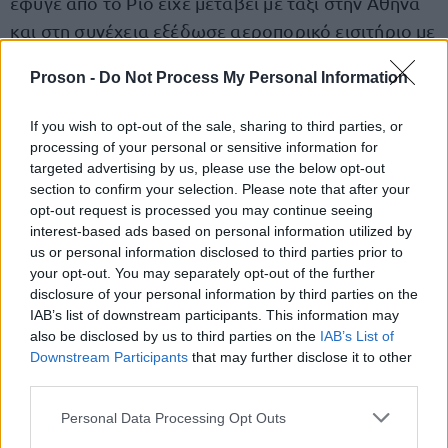
έφυγε από το Ρίο είχε μεταβεί με ταξί στην Αθήνα
και στη συνέχεια εξέδωσε αεροπορικό εισιτήριο με
προορισμό τη Γερμανία, χρησιμοποιώντας το
Proson -
Do Not Process My Personal Information
διαβατήριό της. Οι αρχές εκτιμούν ότι τελικός της
ζούσε στο
προορισμός ήταν το Αμβούργο, όπου
If you wish to opt-out of the sale, sharing to third parties, or
παρελθόν
με την οικογένειά της.
processing of your personal or sensitive information for
targeted advertising by us, please use the below opt-out
section to confirm your selection. Please note that after your
opt-out request is processed you may continue seeing
interest-based ads based on personal information utilized by
ΑΣΕΠ: Πιστοποίηση Αγγλικών σε
us or personal information disclosed to third parties prior to
μόνο 2 ημέρες στα χέρια σας
your opt-out. You may separately opt-out of the further
disclosure of your personal information by third parties on the
IAB’s list of downstream participants. This information may
also be disclosed by us to third parties on the
IAB’s List of
Downstream Participants
that may further disclose it to other
third parties.
ΑΣΕΠ: Εξ αποστάσεως η πιο Εύκολη
Please note that this website/app uses one or more Google
Personal Data Processing Opt Outs
Πιστοποίηση Υπολογιστών σε 2
services and may gather and store information including but