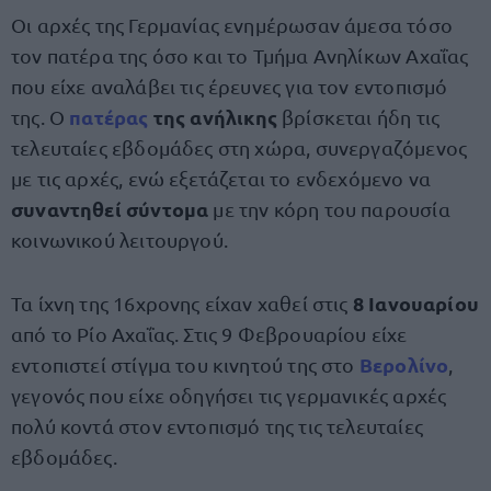
Οι αρχές της Γερμανίας ενημέρωσαν άμεσα τόσο
τον πατέρα της όσο και το Τμήμα Ανηλίκων Αχαΐας
που είχε αναλάβει τις έρευνες για τον εντοπισμό
πατέρας
της ανήλικης
της. Ο
βρίσκεται ήδη τις
τελευταίες εβδομάδες στη χώρα, συνεργαζόμενος
με τις αρχές, ενώ εξετάζεται το ενδεχόμενο να
συναντηθεί σύντομα
με την κόρη του παρουσία
κοινωνικού λειτουργού.
8 Ιανουαρίου
Τα ίχνη της 16χρονης είχαν χαθεί στις
από το Ρίο Αχαΐας. Στις 9 Φεβρουαρίου είχε
Βερολίνο
εντοπιστεί στίγμα του κινητού της στο
,
γεγονός που είχε οδηγήσει τις γερμανικές αρχές
πολύ κοντά στον εντοπισμό της τις τελευταίες
εβδομάδες.