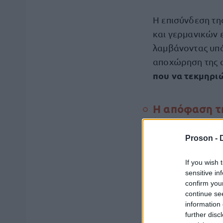
Η επισύνδεση τη
και γερμανικών 
λαμβάνοντας υπό
αποχώρηση της α
που να τεκμηρι
Η απόφαση τη
Καθώς, σύμφωνα 
Proson -
αρπαγής
, οι γε
διακόψουν την ε
If you wish 
sensitive in
confirm you
Η υπόθεση, από 
continue se
αγνοούμενου π
information 
further disc