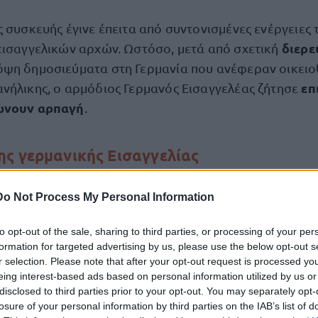
ς συσκευής έγινε έπειτα από συντονισμένες ενέργειες
διερ
εισαγγελικών αρχών. Ωστόσο, μετά από σχετική
ψη δημοσιεύματα στη Γερμανία που ανέφεραν οικειο
επ
νήλικης, ο αρμόδιος Γερμανός Εισαγγελέας ζήτησε
ώνουν αρπαγή
.
ς γερμανικής Εισαγγελίας
επαρκείς ε
με τις ίδιες πληροφορίες, δεν προέκυψαν
Do Not Process My Personal Information
ρμανικές αρχές αποφάσισαν να τερματίσουν την εντολή
πισύνδεση της συσκευής.
to opt-out of the sale, sharing to third parties, or processing of your per
formation for targeted advertising by us, please use the below opt-out s
r selection. Please note that after your opt-out request is processed y
εξαφάνιση
τη γερμανική πλευρά, πλέον εξετάζεται ως
eing interest-based ads based on personal information utilized by us or
ροσώπου
και όχι ως πιθανή αρπαγή.
disclosed to third parties prior to your opt-out. You may separately opt-
losure of your personal information by third parties on the IAB’s list of