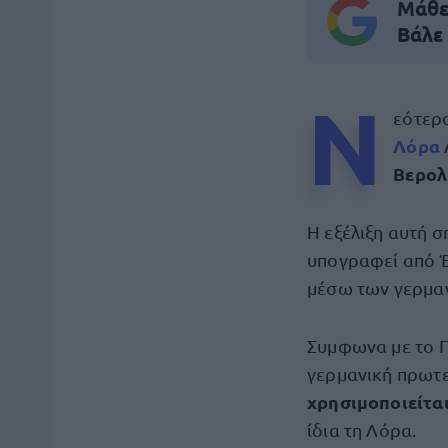
Μάθε 
Βάλε
Ν
εότερ
Λόρα
Βερολ
Η εξέλιξη αυτή 
υπογραφεί από Έ
μέσω των γερμα
Συμφωνα με το Π
γερμανική πρωτε
χρησιμοποιείτα
ίδια τη Λόρα.