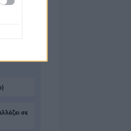
ς Google
ο)
αλλάζει σε