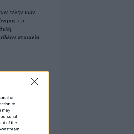
 των ελληνικών
εύνηση
και
θελή
ιπλέον στοιχεία
νδείξεις
 έρευνας και να
sonal or
ection to
ou may
υπόθεση
και
 personal
out of the
 downstream