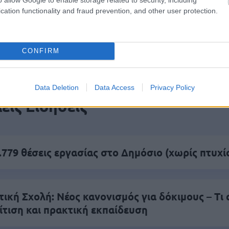
cation functionality and fraud prevention, and other user protection.
πρώτος όλες τις σημαντικές ειδήσεις.
 το proson.gr στα αποτελέσματα αναζήτησης τη
CONFIRM
Data Deletion
Data Access
Privacy Policy
είς Ειδήσεις
.779 θέσεις εργασίας στο Δημόσιο (χωρίς πτυχί
κή Σχολή: Νέος κανονισμός για δόκιμους – Τι 
ίτιση και πρακτική εκπαίδευση