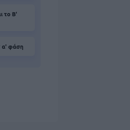
 το Β'
 α' φάση