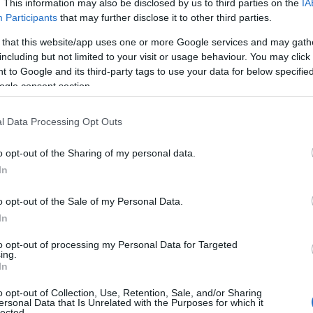
. This information may also be disclosed by us to third parties on the
IA
τηλεδιάσκεψ
rojust έχει ζητήσει να πραγματοποιηθεί
Participants
that may further disclose it to other third parties.
σαγγελικών και αστυνομικών αρχών από Ελλάδα και Γ
 that this website/app uses one or more Google services and may gath
εκπρόσωποι από την Πάτρα
άς θα λάβουν μέρος
.
including but not limited to your visit or usage behaviour. You may click 
 to Google and its third-party tags to use your data for below specifi
ogle consent section.
ενόχληση
λευράς εκφράζεται
για το γεγονός ότι δεν σ
ος που είχε ζητηθεί, θέμα που αναμένεται να τεθεί κα
l Data Processing Opt Outs
o opt-out of the Sharing of my personal data.
In
o opt-out of the Sale of my Personal Data.
Λομπτέφ εξαφανίστηκε στις 8 Ιανουαρίου 2026 από το 
In
υ στην Πάτρα.
to opt-out of processing my Personal Data for Targeted
ing.
In
ταξίδεψε αεροπορικώς από την Αθήνα στη Φρανκ
α
hansa
. Για την εξαφάνισή της έχει ενεργοποιηθεί AMB
o opt-out of Collection, Use, Retention, Sale, and/or Sharing
ersonal Data that Is Unrelated with the Purposes for which it
ί επίσημη αγγελία τόσο από «Το Χαμόγελο του Παιδιού
lected.