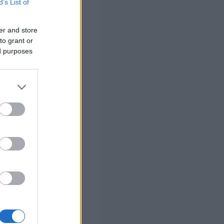
B’s List of
η
τη Δευτέρα, με
ερμανία. Από
er and store
to grant or
ed purposes
υνεχίζεται η
τά τη διακρατική
σπίτι της στην
φούρτη με
ER ALERT HELLAS,
» όσο και από τη