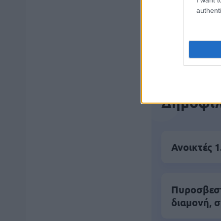
authenti
Μάθε 
Βάλε
Δημοφιλ
Ανοικτές 1
Πυροσβεστι
διαμονή, σ