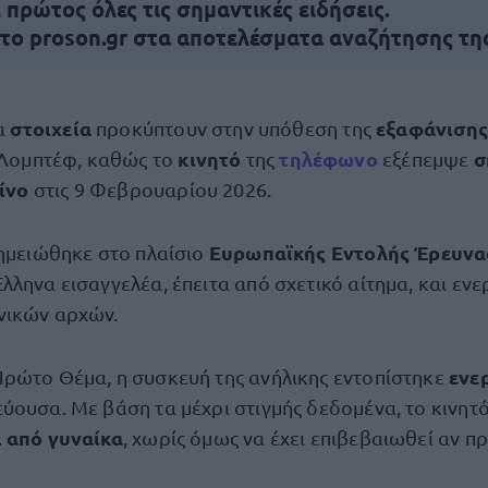
πρώτος όλες τις σημαντικές ειδήσεις.
 το proson.gr στα αποτελέσματα αναζήτησης τη
στοιχεία
εξαφάνιση
α
προκύπτουν στην υπόθεση της
κινητό
τηλέφωνο
σ
Λομπτέφ, καθώς το
της
εξέπεμψε
ίνο
στις 9 Φεβρουαρίου 2026.
Ευρωπαϊκής Εντολής Έρευνα
σημειώθηκε στο πλαίσιο
λληνα εισαγγελέα, έπειτα από σχετικό αίτημα, και εν
νικών αρχών.
ενε
ρώτο Θέμα, η συσκευή της ανήλικης εντοπίστηκε
ύουσα. Με βάση τα μέχρι στιγμής δεδομένα, το κινητό
ι από γυναίκα
, χωρίς όμως να έχει επιβεβαιωθεί αν πρ