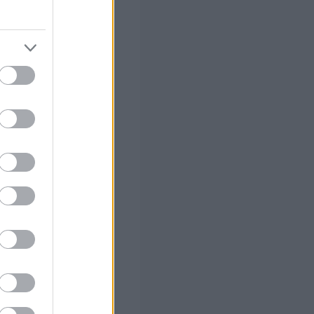
τηρούν ανοιχτή
 σας
στών σε 2