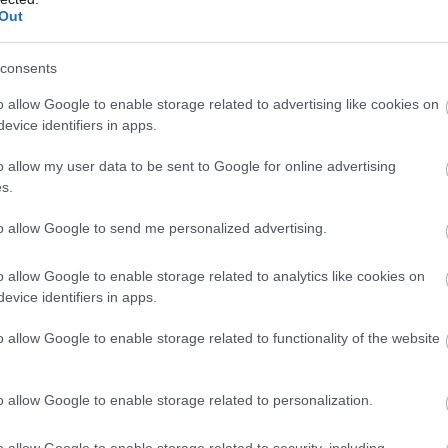
Out
ωση «Vermisste Kinder».
consents
ίζονται, με τις αρμόδιες αρχές των δύο χωρών να δια
o allow Google to enable storage related to advertising like cookies on
 τον περαιτέρω χειρισμό της υπόθεσης.
evice identifiers in apps.
o allow my user data to be sent to Google for online advertising
s.
τοποίηση Αγγλικών σε μόνο 2 ημέρες στα χέρια
to allow Google to send me personalized advertising.
o allow Google to enable storage related to analytics like cookies on
evice identifiers in apps.
o allow Google to enable storage related to functionality of the website
αποστάσεως η πιο Εύκολη Πιστοποίηση Υπολογι
o allow Google to enable storage related to personalization.
o allow Google to enable storage related to security, including