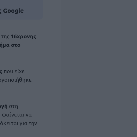
ς Google
ς
16χρονης
της
ήμα στο
ς
που είχε
εργοποιήθηκε
ργή
στη
 φαίνεται να
όκειται για την