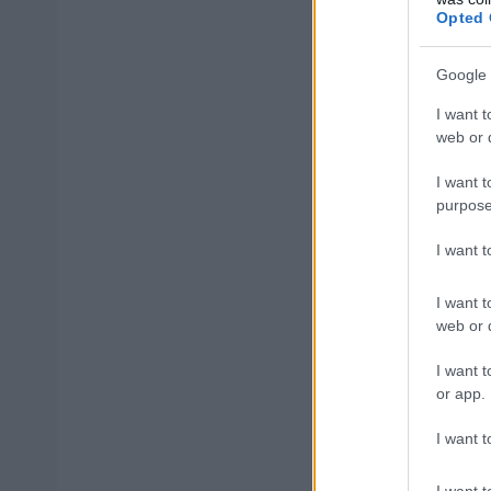
Opted 
γερμανική οργάν
Google 
Οι έρευνες συνεχ
I want t
επικοινωνία
για
web or d
I want t
purpose
ΑΣΕΠ: Πισ
I want 
I want t
web or d
I want t
ΑΣΕΠ: Εξ 
or app.
μέρες
I want t
I want t