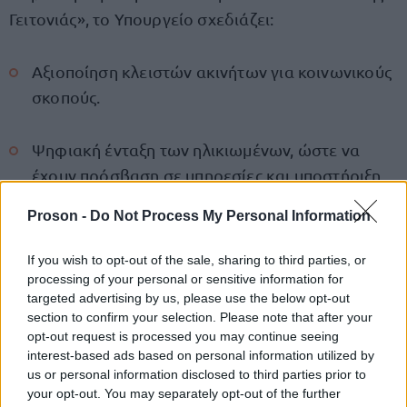
Γειτονιάς», το Υπουργείο σχεδιάζει:
Αξιοποίηση κλειστών ακινήτων για κοινωνικούς
σκοπούς.
Ψηφιακή ένταξη των ηλικιωμένων, ώστε να
έχουν πρόσβαση σε υπηρεσίες και υποστήριξη
μέσω τεχνολογίας.
Proson -
Do Not Process My Personal Information
Στόχος είναι η δημιουργία ενός ολοκληρωμένου
If you wish to opt-out of the sale, sharing to third parties, or
πλέγματος κοινωνικής στήριξης για όλες τις
processing of your personal or sensitive information for
targeted advertising by us, please use the below opt-out
ηλικιακές ομάδες και η ενίσχυση της οικογενειακής
section to confirm your selection. Please note that after your
καθημερινότητας.
opt-out request is processed you may continue seeing
interest-based ads based on personal information utilized by
us or personal information disclosed to third parties prior to
your opt-out. You may separately opt-out of the further