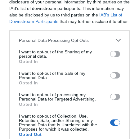
disclosure of your personal information by third parties on the
IAB’s list of downstream participants. This information may
also be disclosed by us to third parties on the
IAB’s List of
Downstream Participants
that may further disclose it to other
ΑΣΕΠ: Πιστοποίηση Αγγλικών σε
third parties.
μόνο 2 ημέρες στα χέρια σας
Please note that this website/app uses one or more Google
Personal Data Processing Opt Outs
services and may gather and store information including but
not limited to your visit or usage behaviour. You may click to
I want to opt-out of the Sharing of my
personal data.
grant or deny consent to Google and its third-party tags to
Opted In
use your data for below specified purposes in below Google
consent section.
I want to opt-out of the Sale of my
Personal Data.
ΑΣΕΠ: Εξ αποστάσεως η πιο Εύκολη
Opted In
Πιστοποίηση Υπολογιστών σε 2
I want to opt-out of processing my
μέρες
Personal Data for Targeted Advertising.
Opted In
I want to opt-out of Collection, Use,
Retention, Sale, and/or Sharing of my
Personal Data that Is Unrelated with the
Purposes for which it was collected.
Μάθε πρώτος όλες τις σημαντικές
Opted Out