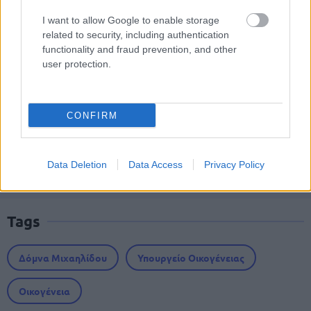
I want to allow Google to enable storage
ΑΣΕΠ: Δύο νέοι γραπτοί διαγωνισμοί
related to security, including authentication
για διορισμούς στο Δημόσιο
functionality and fraud prevention, and other
user protection.
Προσλήψεις στο Αρχαιολογικό
CONFIRM
Μουσείο Ηρακλείου χωρίς πτυχίο -
Πότε λήγουν οι αιτήσεις
Data Deletion
Data Access
Privacy Policy
Tags
Δόμνα Μιχαηλίδου
Υπουργείο Οικογένειας
Οικογένεια