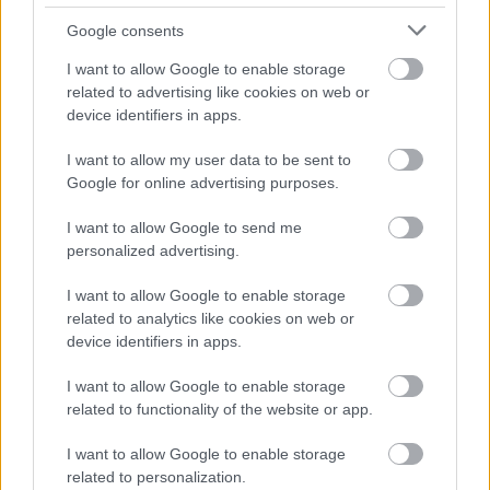
ειδήσεις.
Google consents
Βάλε το proson.gr στα αποτελέσματα
αναζήτησης της Google
I want to allow Google to enable storage
related to advertising like cookies on web or
device identifiers in apps.
I want to allow my user data to be sent to
Google for online advertising purposes.
Δημοφιλείς Ειδήσεις
I want to allow Google to send me
personalized advertising.
Τι σημαίνει η λέξη «ευκτός»
I want to allow Google to enable storage
related to analytics like cookies on web or
device identifiers in apps.
I want to allow Google to enable storage
Τουρισμός για Όλους 2026: Ποιοι
related to functionality of the website or app.
μπορούν να κάνουν αίτηση σήμερα –
Voucher έως 600 ευρώ
I want to allow Google to enable storage
related to personalization.