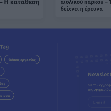
– Η κατάθεση
αιολικού πάρκου – 
δείχνει η έρευνα
Tag
Θέσεις εργασίας
η
Newslet
έας
Με την εγγραφ
της εφημερίδας
έρισμα