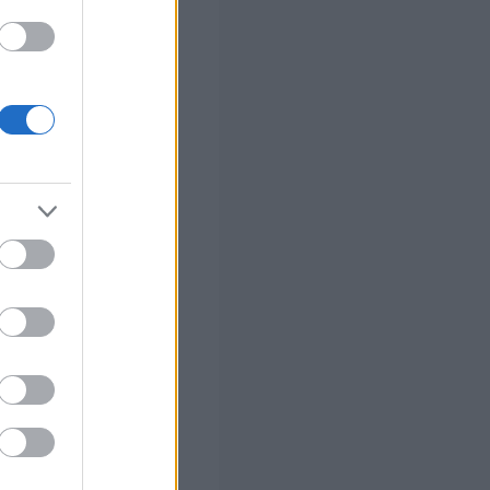
ό το 2027
ήσεις
ο)