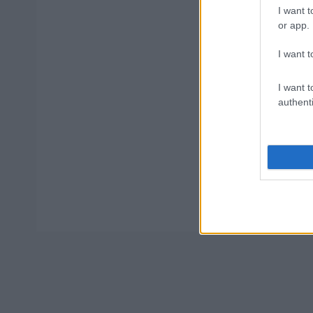
I want t
or app.
Τουρισμός
λήγουν σε 
I want t
I want t
authenti
Tags