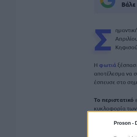
Βάλε
Σ
ημαντικ
Απριλίο
Κηφισού
φωτιά
Η
ξέσπασε
αποτέλεσμα να σ
έσπευσε στο σημε
Το περιστατικό
ε
κυκλοφορία των 
αυξημένη κίνηση 
Proson -
οδηγοί
Οι
καλούν