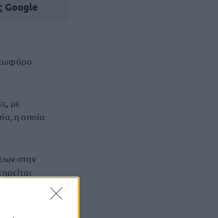
ς Google
2
λεωφόρο
ς, με
ία, η οποία
εων στην
τηρείται
ι εφικτό, να