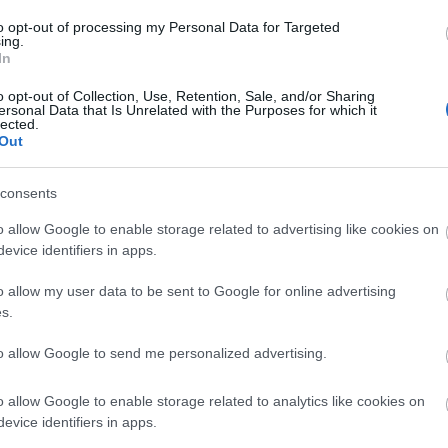
to opt-out of processing my Personal Data for Targeted
ing.
In
o opt-out of Collection, Use, Retention, Sale, and/or Sharing
είς Ειδήσεις
ersonal Data that Is Unrelated with the Purposes for which it
lected.
Out
consents
 μισθός: Σενάριο για αύξηση στα 1.000 ευρώ απ
o allow Google to enable storage related to advertising like cookies on
evice identifiers in apps.
26: 315 μόνιμοι στο Δημόσιο - Στις 1.102 οι αιτ
o allow my user data to be sent to Google for online advertising
s.
ά)
to allow Google to send me personalized advertising.
o allow Google to enable storage related to analytics like cookies on
.779 θέσεις εργασίας στο Δημόσιο (χωρίς πτυχί
evice identifiers in apps.