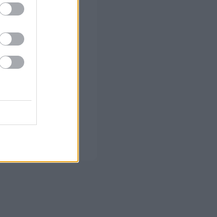
ΑΦΜ που