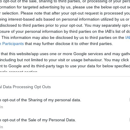
to opt-out of the sale, sharing to third parties, or processing of your per
ακτικές διαδρομές έως την πλήρη αποκατάσταση της 
formation for targeted advertising by us, please use the below opt-out s
r selection. Please note that after your opt-out request is processed y
eing interest-based ads based on personal information utilized by us or
disclosed to third parties prior to your opt-out. You may separately opt-
losure of your personal information by third parties on the IAB’s list of
τοποίηση Αγγλικών σε μόνο 2 ημέρες στα χέρια
. This information may also be disclosed by us to third parties on the
IA
Participants
that may further disclose it to other third parties.
 that this website/app uses one or more Google services and may gath
including but not limited to your visit or usage behaviour. You may click 
 to Google and its third-party tags to use your data for below specifi
ogle consent section.
αποστάσεως η πιο Εύκολη Πιστοποίηση Υπολογι
l Data Processing Opt Outs
o opt-out of the Sharing of my personal data.
In
πρώτος όλες τις σημαντικές ειδήσεις.
o opt-out of the Sale of my Personal Data.
 το proson.gr στα αποτελέσματα αναζήτησης τη
In