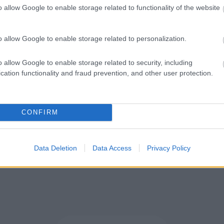
o allow Google to enable storage related to functionality of the website
 για Όλους 2026-2027: Σήμερα οι αιτήσεις για 
3 και 4
o allow Google to enable storage related to personalization.
o allow Google to enable storage related to security, including
cation functionality and fraud prevention, and other user protection.
Φωτιά
Κίνηση
Αττική
CONFIRM
Data Deletion
Data Access
Privacy Policy