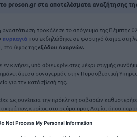
 το proson.gr στα αποτελέσματα αναζήτησης τη
ή αναστάτωση προκάλεσε το απόγευμα της Πέμπτης 0
πυρκαγιά
υ
που εκδηλώθηκε σε φορτηγό όχημα στη 
εξόδου Αχαρνών.
, στο ύψος της
 εν κινήσει, υπό αδιευκρίνιστες μέχρι στιγμής συνθήκε
ημάνει άμεσα συναγερμός στην Πυροσβεστική Υπηρεσ
ίο για την κατάσβεσή της.
ίχε ως συνέπεια την πρόκληση σοβαρών καθυστερήσ
οχημάτων, κυρίως στο ρεύμα προς Λαμία, όπου παρα
και χαμηλές ταχύτητες.
Do Not Process My Personal Information
ται να επιδείξουν ιδιαίτερη προσοχή και, εφόσον είνα