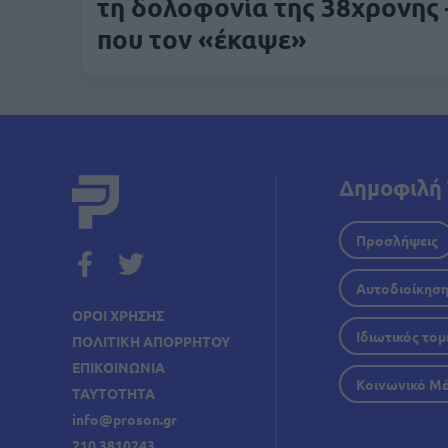
τη δολοφονία της 38χρονης 
που τον «έκαψε»
Δημοφιλή 
Προσλήψεις
Αυτοδιοίκησ
ΟΡΟΙ ΧΡΗΣΗΣ
Ιδιωτικός τομ
ΠΟΛΙΤΙΚΗ ΑΠΟΡΡΗΤΟΥ
ΕΠΙΚΟΙΝΩΝΙΑ
Κοινωνικό Μ
ΤΑΥΤΟΤΗΤΑ
info@proson.gr
210 3810243