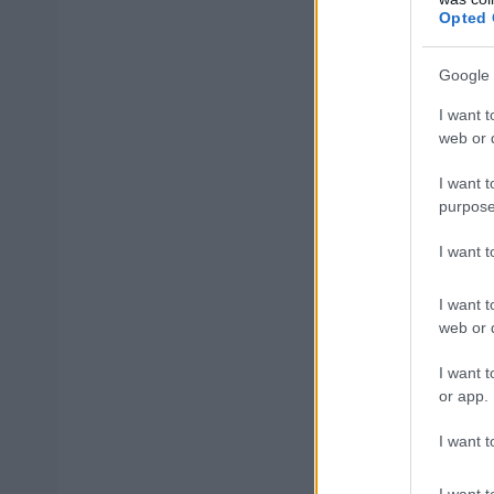
Opted 
ΑΣΕΠ: Εξ 
Google 
μέρες
I want t
web or d
I want t
purpose
Μάθε 
I want 
Βάλε
I want t
web or d
I want t
or app.
Δημοφιλ
I want t
I want t