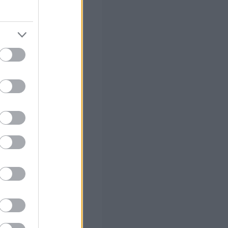
στών σε 2
ς Google