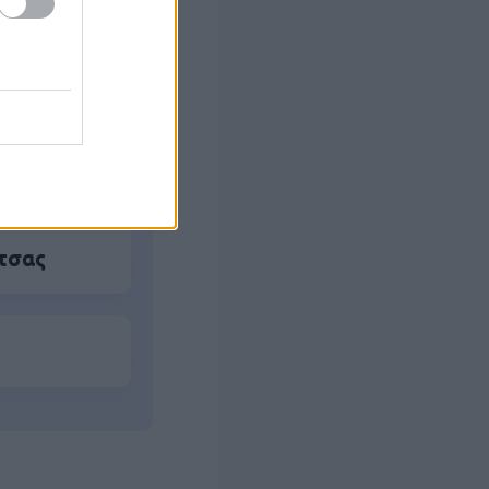
αλλάζει σε
α ΑΦΜ
τσας