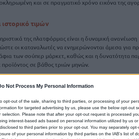
λοκληρωμένη και σε πραγματικό χρόνο εικόνα της αγο
 ιστορικό τιμών
ηριστικά της πλατφόρμας είναι η δυναμική ανανέωση
, ώστε οι καταναλωτές να ενημερώνονται άμεσα για π
άφια των σούπερ μάρκετ, καθώς και η δυνατότητα π
ε προϊόντος σε βάθος τριών μηνών.
τορικό τιμών, οι χρήστες
θα μπορούν να εντοπίζουν ε
Do Not Process My Personal Information
αυξήσεις ή πραγματικές εκπτώσεις, αποκτώντας μια πι
 αγορά και της διαμόρφωσης των τιμών.
to opt-out of the sale, sharing to third parties, or processing of your per
formation for targeted advertising by us, please use the below opt-out s
r selection. Please note that after your opt-out request is processed y
τική πλευρά
επισημαίνεται ότι η μάχη κατά της ακρίβ
eing interest-based ads based on personal information utilized by us or
α, σε ένα περιβάλλον έντονης γεωπολιτικής αστάθειας
disclosed to third parties prior to your opt-out. You may separately opt-
losure of your personal information by third parties on the IAB’s list of
ή να συνεχίζει να επιβαρύνει την παγκόσμια εφοδιαστ