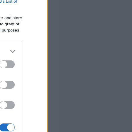
B’s List of
er and store
ει στην ενίσχυση
to grant or
ώτατου μισθού,
ed purposes
ελαφρύνσεις, με
εχές διάστημα,
ευκολύνοντας πιο
 σας