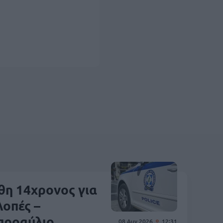
θη 14χρονος για
λοπές –
 προαύλιο
08 Αυγ 2026
12:31