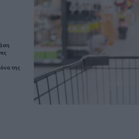
βάση
νες
όνα της