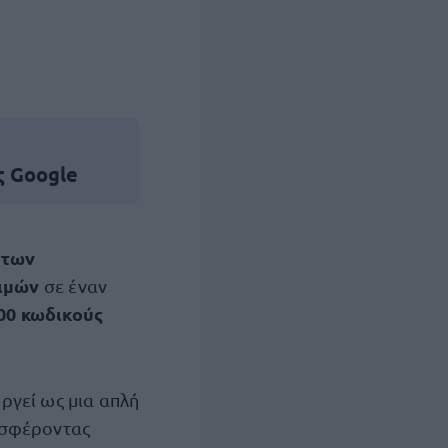
ς Google
 των
τιμών
σε έναν
00 κωδικούς
ργεί ως μια απλή
οσφέροντας