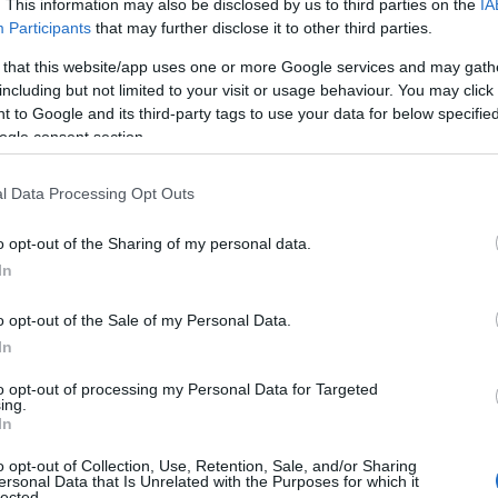
. This information may also be disclosed by us to third parties on the
IA
ληθωριστικές πιέσεις.
Participants
that may further disclose it to other third parties.
 that this website/app uses one or more Google services and may gath
Μέγαρο Μαξίμου
, η στρατηγική αντιμετώπισης εστιάζ
including but not limited to your visit or usage behaviour. You may click 
εισοδήματος, με βασικούς άξονες την αύξηση του κατ
 to Google and its third-party tags to use your data for below specifi
ogle consent section.
σε μισθούς και επιδόματα, αλλά και τις φορολογικές 
ση της αγοραστικής δύναμης νοικοκυριών και νέων.
l Data Processing Opt Outs
soKanei» αναμένεται να τεθεί σε λειτουργία το προσ
o opt-out of the Sharing of my personal data.
ελέσει ένα καθημερινό εργαλείο για τους πολίτες, δι
In
 οικονομικές επιλογές στις αγορές τους.
o opt-out of the Sale of my Personal Data.
In
to opt-out of processing my Personal Data for Targeted
ing.
τοποίηση Αγγλικών σε μόνο 2 ημέρες στα χέρια
In
o opt-out of Collection, Use, Retention, Sale, and/or Sharing
ersonal Data that Is Unrelated with the Purposes for which it
lected.