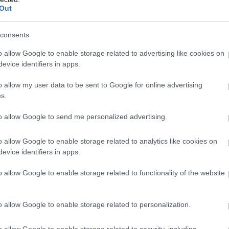
Out
αποστάσεως η πιο Εύκολη Πιστοποίηση Υπολογι
consents
o allow Google to enable storage related to advertising like cookies on
evice identifiers in apps.
o allow my user data to be sent to Google for online advertising
s.
πρώτος όλες τις σημαντικές ειδήσεις.
to allow Google to send me personalized advertising.
 το proson.gr στα αποτελέσματα αναζήτησης τη
o allow Google to enable storage related to analytics like cookies on
evice identifiers in apps.
o allow Google to enable storage related to functionality of the website
είς Ειδήσεις
o allow Google to enable storage related to personalization.
o allow Google to enable storage related to security, including