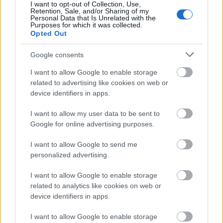
I want to opt-out of Collection, Use,
ΑΣΕΠ: Αυτές είναι οι δύο επόμενες
Retention, Sale, and/or Sharing of my
Personal Data that Is Unrelated with the
προκηρύξεις «μαμούθ» (με μόρια)
Purposes for which it was collected.
Opted Out
Google consents
ΑΣΕΠ: Νέος γραπτός διαγωνισμός -
I want to allow Google to enable storage
Μόνιμοι στο υπουργείο Εξωτερικών
related to advertising like cookies on web or
device identifiers in apps.
I want to allow my user data to be sent to
ΔΥΠΑ: 1.000 προσλήψεις με μισθό έως
Google for online advertising purposes.
1.250€ - Πού θα κάνετε αίτηση
I want to allow Google to send me
personalized advertising.
I want to allow Google to enable storage
Κατώτατος μισθός: Σενάριο για
related to analytics like cookies on web or
αύξηση στα 1.000 ευρώ από το 2027
device identifiers in apps.
I want to allow Google to enable storage