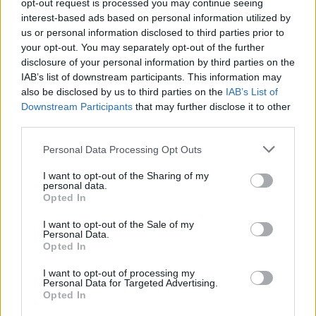
opt-out request is processed you may continue seeing
ΑΣΕΠ: Εξ αποστάσεως η πιο Εύκολη
interest-based ads based on personal information utilized by
Πιστοποίηση Υπολογιστών σε 2
us or personal information disclosed to third parties prior to
μέρες
your opt-out. You may separately opt-out of the further
disclosure of your personal information by third parties on the
IAB’s list of downstream participants. This information may
also be disclosed by us to third parties on the
IAB’s List of
Downstream Participants
that may further disclose it to other
third parties.
Μάθε πρώτος όλες τις σημαντικές
ειδήσεις.
Please note that this website/app uses one or more Google
Personal Data Processing Opt Outs
services and may gather and store information including but
Βάλε το proson.gr στα αποτελέσματα
not limited to your visit or usage behaviour. You may click to
I want to opt-out of the Sharing of my
αναζήτησης της Google
personal data.
grant or deny consent to Google and its third-party tags to
Opted In
use your data for below specified purposes in below Google
consent section.
I want to opt-out of the Sale of my
Personal Data.
Opted In
Δημοφιλείς Ειδήσεις
I want to opt-out of processing my
Personal Data for Targeted Advertising.
Opted In