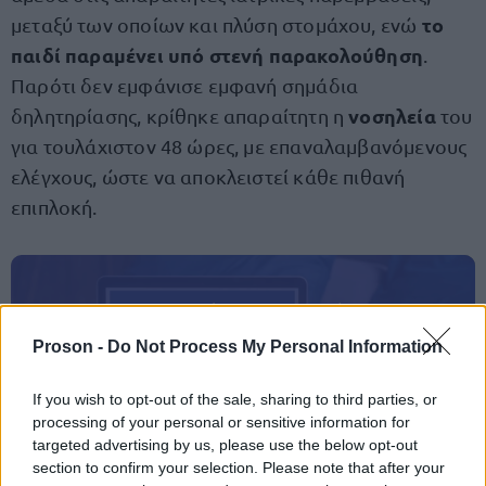
το
μεταξύ των οποίων και πλύση στομάχου, ενώ
παιδί παραμένει υπό στενή παρακολούθηση
.
Παρότι δεν εμφάνισε εμφανή σημάδια
νοσηλεία
δηλητηρίασης, κρίθηκε απαραίτητη η
του
για τουλάχιστον 48 ώρες, με επαναλαμβανόμενους
ελέγχους, ώστε να αποκλειστεί κάθε πιθανή
επιπλοκή.
ΑΣΕΠ: Πιστοποίηση Αγγλικών σε
μόνο 2 ημέρες στα χέρια σας
Proson -
Do Not Process My Personal Information
If you wish to opt-out of the sale, sharing to third parties, or
processing of your personal or sensitive information for
targeted advertising by us, please use the below opt-out
section to confirm your selection. Please note that after your