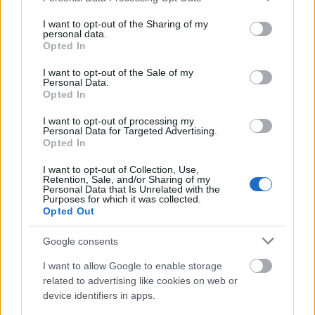
υπερφόρτωση
Ένα συχνό λάθος είναι η
. Όταν το
services and may gather and store information including but
πλυντήριο γεμίζει υπερβολικά, το νερό και το
not limited to your visit or usage behaviour. You may click to
I want to opt-out of the Sharing of my
personal data.
grant or deny consent to Google and its third-party tags to
απορρυπαντικό δεν κυκλοφορούν σωστά,
Opted In
use your data for below specified purposes in below Google
αφήνοντας λίπη και υπολείμματα.
consent section.
I want to opt-out of the Sale of my
Personal Data.
Opted In
σωστή τοποθέτηση των σκευών
Η
, με επαρκή
κενά και χωρίς εμπόδια στους βραχίονες, βελτιώνει
I want to opt-out of processing my
Personal Data for Targeted Advertising.
αισθητά το αποτέλεσμα και μειώνει τις οσμές.
Opted In
I want to opt-out of Collection, Use,
Retention, Sale, and/or Sharing of my
Personal Data that Is Unrelated with the
Purposes for which it was collected.
ΑΣΕΠ: Πιστοποίηση Αγγλικών σε
Opted Out
μόνο 2 ημέρες στα χέρια σας
Google consents
I want to allow Google to enable storage
related to advertising like cookies on web or
device identifiers in apps.