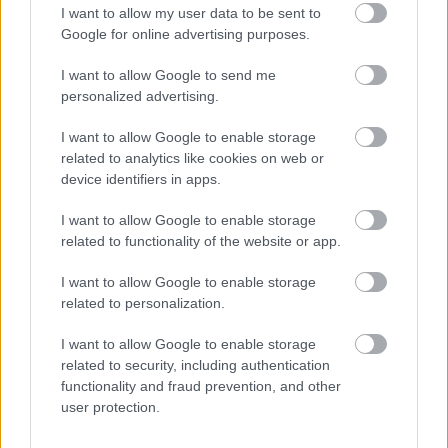
I want to allow my user data to be sent to
ΑΣΕΠ: Εξ αποστάσεως η πιο Εύκολη
Google for online advertising purposes.
Πιστοποίηση Υπολογιστών σε 2
μέρες
I want to allow Google to send me
personalized advertising.
I want to allow Google to enable storage
related to analytics like cookies on web or
device identifiers in apps.
Μάθε πρώτος όλες τις σημαντικές
ειδήσεις.
I want to allow Google to enable storage
Βάλε το proson.gr στα αποτελέσματα
related to functionality of the website or app.
αναζήτησης της Google
I want to allow Google to enable storage
related to personalization.
I want to allow Google to enable storage
related to security, including authentication
Δημοφιλείς Ειδήσεις
functionality and fraud prevention, and other
user protection.