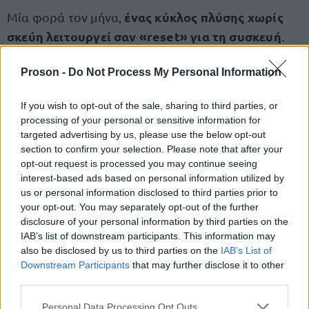
ένας κύκλος πλύσης χωρίς
Μία φορά τον μήνα,
σκεύη λειτουργεί σαν «reset» για τη συσκευή
.
Με λευκό ξίδι ή ειδικό καθαριστικό
Proson -
Do Not Process My Personal Information
απομακρύνονται άλατα, βακτήρια και κατάλοιπα
απορρυπαντικών που δεν φαίνονται.
If you wish to opt-out of the sale, sharing to third parties, or
processing of your personal or sensitive information for
Το ξίδι μπορεί να τοποθετηθεί σε δοχείο στο
targeted advertising by us, please use the below opt-out
section to confirm your selection. Please note that after your
επάνω καλάθι, με επιλογή ζεστού προγράμματος.
opt-out request is processed you may continue seeing
interest-based ads based on personal information utilized by
άνοιγμα της πόρτας ελαφρώς
Παράλληλα, το
us or personal information disclosed to third parties prior to
your opt-out. You may separately opt-out of the further
μετά το τέλος της πλύσης
βοηθά στον αερισμό και
disclosure of your personal information by third parties on the
περιορίζει την υγρασία και τη μούχλα.
IAB’s list of downstream participants. This information may
also be disclosed by us to third parties on the
IAB’s List of
Downstream Participants
that may further disclose it to other
Το λάθος της υπερφόρτωσης
third parties.
Please note that this website/app uses one or more Google
Personal Data Processing Opt Outs