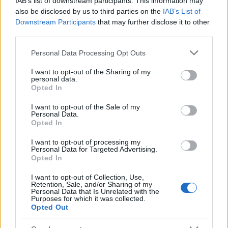
IAB’s list of downstream participants. This information may
also be disclosed by us to third parties on the
IAB’s List of
Downstream Participants
that may further disclose it to other
third parties.
Δημοφιλείς Ειδήσεις
Please note that this website/app uses one or more Google
Personal Data Processing Opt Outs
services and may gather and store information including but
not limited to your visit or usage behaviour. You may click to
I want to opt-out of the Sharing of my
personal data.
grant or deny consent to Google and its third-party tags to
Opted In
use your data for below specified purposes in below Google
ΑΣΕΠ: Νέος γραπτός διαγωνισμός -
consent section.
Μόνιμοι στο υπουργείο Εξωτερικών
I want to opt-out of the Sale of my
Personal Data.
Opted In
I want to opt-out of processing my
Personal Data for Targeted Advertising.
Κατώτατος μισθός: Σενάριο για
Opted In
αύξηση στα 1.000 ευρώ από το 2027
I want to opt-out of Collection, Use,
Retention, Sale, and/or Sharing of my
Personal Data that Is Unrelated with the
Purposes for which it was collected.
Opted Out
ΑΣΕΠ 6Κ/2026: 315 μόνιμοι στο
Δημόσιο - Στις 1.102 οι αιτήσεις