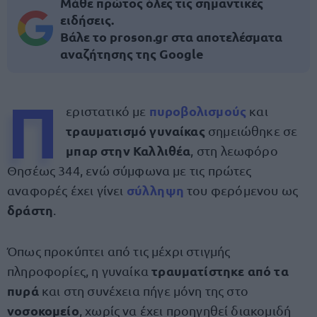
Μάθε πρώτος όλες τις σημαντικές
ειδήσεις.
Βάλε το proson.gr στα αποτελέσματα
αναζήτησης της Google
Π
πυροβολισμούς
εριστατικό με
και
τραυματισμό γυναίκας
σημειώθηκε σε
μπαρ στην Καλλιθέα
, στη λεωφόρο
Θησέως 344, ενώ σύμφωνα με τις πρώτες
σύλληψη
αναφορές έχει γίνει
του φερόμενου ως
δράστη
.
Όπως προκύπτει από τις μέχρι στιγμής
τραυματίστηκε από τα
πληροφορίες, η γυναίκα
πυρά
και στη συνέχεια πήγε μόνη της στο
νοσοκομείο
, χωρίς να έχει προηγηθεί διακομιδή