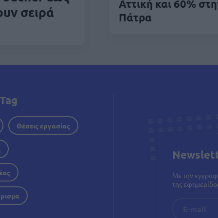
Αττική και 60% στη
ουν σειρά
Πάτρα
Tag
Θέσεις εργασίας
η
Newslet
έας
Με την εγγραφ
της εφημερίδας
έρισμα