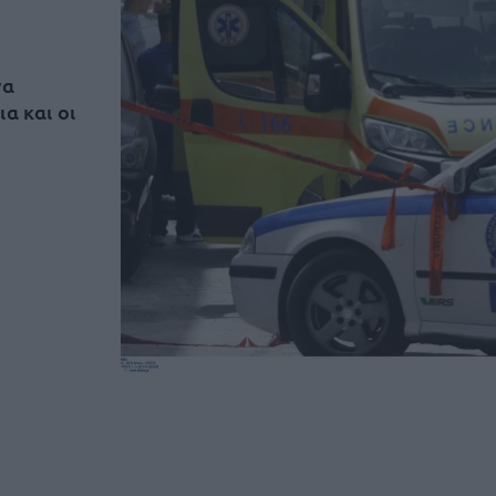
να
α και οι