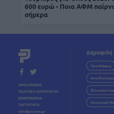
600 ευρώ - Ποια ΑΦΜ παίρν
σήμερα
Δημοφιλή 
Προσλήψεις
Αυτοδιοίκησ
ΟΡΟΙ ΧΡΗΣΗΣ
Ιδιωτικός τομ
ΠΟΛΙΤΙΚΗ ΑΠΟΡΡΗΤΟΥ
ΕΠΙΚΟΙΝΩΝΙΑ
Κοινωνικό Μ
ΤΑΥΤΟΤΗΤΑ
info@proson.gr