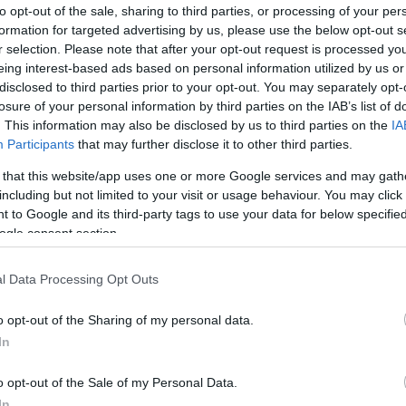
Αρχές
έχουν ξεκινήσει έρευνα προκειμένου να διαπισ
to opt-out of the sale, sharing to third parties, or processing of your per
formation for targeted advertising by us, please use the below opt-out s
θήκες του συμβάντος, εξετάζοντας όλα τα ενδεχόμενα
r selection. Please note that after your opt-out request is processed y
ικό.
eing interest-based ads based on personal information utilized by us or
disclosed to third parties prior to your opt-out. You may separately opt-
losure of your personal information by third parties on the IAB’s list of
. This information may also be disclosed by us to third parties on the
IA
τοποίηση Αγγλικών σε μόνο 2 ημέρες στα χέρια
Participants
that may further disclose it to other third parties.
 that this website/app uses one or more Google services and may gath
including but not limited to your visit or usage behaviour. You may click 
 to Google and its third-party tags to use your data for below specifi
ogle consent section.
αποστάσεως η πιο Εύκολη Πιστοποίηση Υπολογι
l Data Processing Opt Outs
o opt-out of the Sharing of my personal data.
In
o opt-out of the Sale of my Personal Data.
In