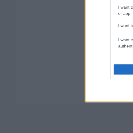
Σχολεία: 
I want t
or app.
Εθνική Σύν
I want t
I want t
authenti
Tags