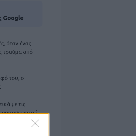
ς Google
ς, όταν ένας
ς τραύμα από
φό του, ο
.
ικά με τις
 αποσαφηνιστεί