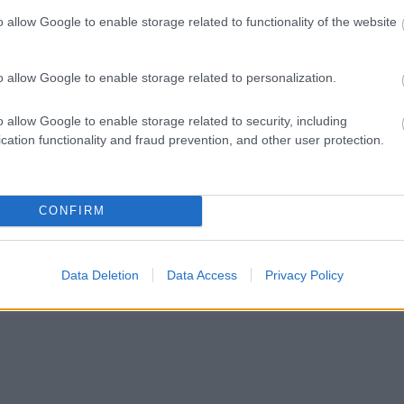
42 προσλήψεις καθαριστών στον Δήμο Ηγουμενί
o allow Google to enable storage related to functionality of the website
ταξη 2026: Στα 446,87 ευρώ το πλήρες ποσό
o allow Google to enable storage related to personalization.
o allow Google to enable storage related to security, including
cation functionality and fraud prevention, and other user protection.
Θάνατος
Κόρινθος
CONFIRM
Data Deletion
Data Access
Privacy Policy