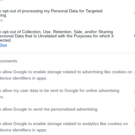
πρώτος όλες τις σημαντικές ειδήσεις.
 το proson.gr στα αποτελέσματα αναζήτησης τη
to opt-out of processing my Personal Data for Targeted
ing.
In
o opt-out of Collection, Use, Retention, Sale, and/or Sharing
ersonal Data that Is Unrelated with the Purposes for which it
lected.
Out
είς Ειδήσεις
consents
o allow Google to enable storage related to advertising like cookies on
κή Σχολή: Νέος κανονισμός για δόκιμους – Τι 
evice identifiers in apps.
ίτιση και πρακτική εκπαίδευση
o allow my user data to be sent to Google for online advertising
s.
τρεις επικρατέστεροι υποψήφιοι για την ΑΕΜΥ
to allow Google to send me personalized advertising.
o allow Google to enable storage related to analytics like cookies on
evice identifiers in apps.