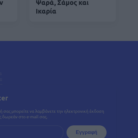
ν
Ψαρά, Σάμος και
Ικαρία
ter
ή σας μπορείτε να λαμβάνετε την ηλεκτρονική έκδοση
 δωρεάν στο e-mail σας.