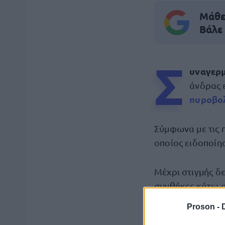
Μάθε 
Βάλε
Σ
υναγερμ
άνδρας 
πυροβο
Σύμφωνα με τις 
οποίος ειδοποίη
Μέχρι στιγμής δε
συνθήκες κάτω α
πότε ακριβώς συ
Proson -