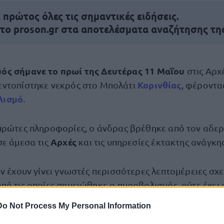
πρώτος όλες τις σημαντικές ειδήσεις.
 το proson.gr στα αποτελέσματα αναζήτησης τη
ός σήμανε το πρωί της Δευτέρας 11 Μαΐου
στις Αρχέ
Κορινθίας
εντοπίστηκε νεκρός στο Μπολάτι
, φέροντα
λισμό
.
πρώτες πληροφορίες, ο άνδρας βρέθηκε από τον αδερ
Αρχές
σε άμεσα τις
και τις υπηρεσίες έκτακτης ανάγκης
ν έχουν γίνει γνωστές περισσότερες λεπτομέρειες σχετ
πό τις οποίες σημειώθηκε ο πυροβολισμός, ούτε έχει
νέβη το περιστατικό.
Do Not Process My Personal Information