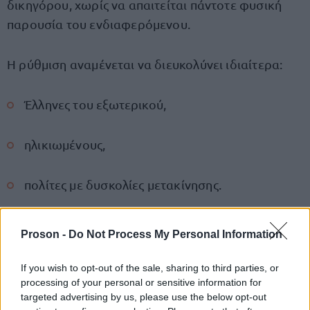
δικηγόρου, χωρίς να απαιτείται πάντοτε φυσική
παρουσία του ενδιαφερόμενου.
Η ρύθμιση αναμένεται να διευκολύνει ιδιαίτερα:
Έλληνες του εξωτερικού,
ηλικιωμένους,
πολίτες με δυσκολίες μετακίνησης.
Ψηφιακό μητρώο διαθηκών
Proson -
Do Not Process My Personal Information
Παράλληλα δημιουργείται ψηφιακό μητρώο
If you wish to opt-out of the sale, sharing to third parties, or
διαθηκών, στο οποίο θα καταγράφονται στοιχεία
processing of your personal or sensitive information for
targeted advertising by us, please use the below opt-out
δημοσιευμένων διαθηκών.