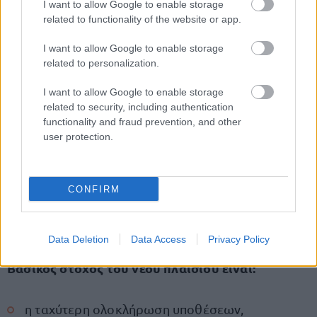
I want to allow Google to enable storage
επιταχύνονται οι επιδόσεις εγγράφων,
related to functionality of the website or app.
εκσυγχρονίζονται οι διαδικασίες σύνταξης
I want to allow Google to enable storage
related to personalization.
κατασχετήριων εκθέσεων και πράξεων
εκτέλεσης.
I want to allow Google to enable storage
related to security, including authentication
functionality and fraud prevention, and other
Στόχος η μείωση καθυστερήσεων και
user protection.
γραφειοκρατίας
Οι αλλαγές εντάσσονται στη συνολική προσπάθεια
CONFIRM
ψηφιοποίησης της Δικαιοσύνης και των
διαδικασιών αναγκαστικής εκτέλεσης.
Data Deletion
Data Access
Privacy Policy
Βασικός στόχος του νέου πλαισίου είναι:
η ταχύτερη ολοκλήρωση υποθέσεων,