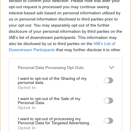
section to confirm your selection. Please note that after your
opt-out request is processed you may continue seeing
Στόχος είναι:
interest-based ads based on personal information utilized by
us or personal information disclosed to third parties prior to
your opt-out. You may separately opt-out of the further
η ταχύτερη αναζήτηση διαθηκών,
disclosure of your personal information by third parties on the
IAB’s list of downstream participants. This information may
also be disclosed by us to third parties on the
IAB’s List of
η διευκόλυνση των κληρονόμων,
Downstream Participants
that may further disclose it to other
third parties.
η μείωση δικαστικών διαφορών και
Please note that this website/app uses one or more Google
Personal Data Processing Opt Outs
καθυστερήσεων.
services and may gather and store information including but
not limited to your visit or usage behaviour. You may click to
I want to opt-out of the Sharing of my
personal data.
grant or deny consent to Google and its third-party tags to
Opted In
use your data for below specified purposes in below Google
Ενίσχυση ηλεκτρονικών
consent section.
κοινοποιήσεων και διασύνδεσης
I want to opt-out of the Sale of my
Personal Data.
υπηρεσιών
Opted In
I want to opt-out of processing my
Οι νέες ρυθμίσεις επεκτείνουν ακόμη περισσότερο
Personal Data for Targeted Advertising.
Opted In
την ηλεκτρονική επικοινωνία μεταξύ: