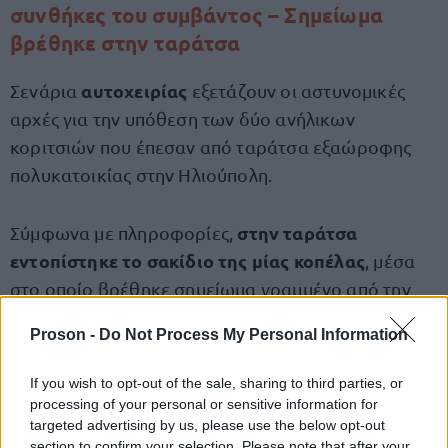
συνθήκες του συμβάντος – Σημείωμα
βρέθηκε στην ταράτσα
αυτοχειρίας
Σενάρια
εξετάζουν οι αστυνομικές
αρχές για την υπόθεση των δύο ανήλικων
κοριτσιών που έπεσαν από ταράτσα εξαώροφης
πολυκατοικίας στην Ηλιούπολη.
στην ταράτσα
Σύμφωνα με πληροφορίες,
εντοπίστηκε το σακίδιο της μίας κοπέλας
, μέσα
στο οποίο βρέθηκε σημείωμα γραμμένο από την
ίδια, στο οποίο φέρεται να εξηγεί τους λόγους της
Proson -
Do Not Process My Personal Information
πράξης της. Παράλληλα, οι αρχές εκτιμούν ότι και
το δεύτερο κορίτσι ενδέχεται να προχώρησε μαζί
If you wish to opt-out of the sale, sharing to third parties, or
της στο μοιραίο βήμα, αν και μέχρι στιγμής δεν έχει
processing of your personal or sensitive information for
targeted advertising by us, please use the below opt-out
εντοπιστεί αντίστοιχο σημείωμα.
section to confirm your selection. Please note that after your