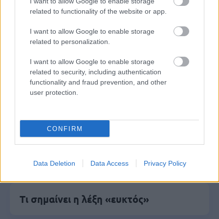
Δημοφιλείς Ειδήσεις
I want to allow Google to enable storage
related to functionality of the website or app.
I want to allow Google to enable storage
related to personalization.
ΕΟΠΥΥ: Επίδομα έως 150 ευρώ – Ποιοι
ασφαλισμένοι το δικαιούνται
I want to allow Google to enable storage
related to security, including authentication
functionality and fraud prevention, and other
user protection.
Τι σημαίνει η λέξη «ρίψασπις»
CONFIRM
Προσλήψεις σε σχολεία: 1.116 θέσεις
εργασίας με απολυτήριο γυμνασίου
Data Deletion
Data Access
Privacy Policy
Τι σημαίνει η λέξη «ευκτός»