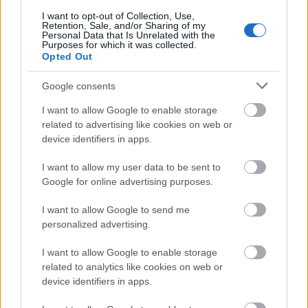
I want to opt-out of Collection, Use,
Retention, Sale, and/or Sharing of my
Personal Data that Is Unrelated with the
Purposes for which it was collected.
ΑΣΕΠ: Εξ αποστάσεως η πιο Εύκολη
Opted Out
Πιστοποίηση Υπολογιστών σε 2
Google consents
μέρες
I want to allow Google to enable storage
related to advertising like cookies on web or
device identifiers in apps.
I want to allow my user data to be sent to
Μάθε πρώτος όλες τις σημαντικές
Google for online advertising purposes.
ειδήσεις.
Βάλε το proson.gr στα αποτελέσματα
I want to allow Google to send me
personalized advertising.
αναζήτησης της Google
I want to allow Google to enable storage
related to analytics like cookies on web or
device identifiers in apps.