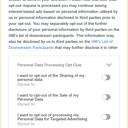
opt-out request is processed you may continue seeing
Όπως προκύπτει από τα μέχρι τώρα στοιχεία της
interest-based ads based on personal information utilized by
us or personal information disclosed to third parties prior to
έρευνας, η μία από τις δύο ανήλικες διέμενε στην
your opt-out. You may separately opt-out of the further
πολυκατοικία. Οι δύο κοπέλες φέρεται να
disclosure of your personal information by third parties on the
ανέβηκαν μαζί στην ταράτσα, ενώ η πόρτα
IAB’s list of downstream participants. This information may
also be disclosed by us to third parties on the
IAB’s List of
βρέθηκε κλειδωμένη, στοιχείο που εξετάζεται από
Downstream Participants
that may further disclose it to other
τους αστυνομικούς.
third parties.
Please note that this website/app uses one or more Google
Personal Data Processing Opt Outs
προανάκριση
Την
για την υπόθεση έχει αναλάβει
services and may gather and store information including but
το Αστυνομικό Τμήμα Ηλιούπολης.
not limited to your visit or usage behaviour. You may click to
I want to opt-out of the Sharing of my
personal data.
grant or deny consent to Google and its third-party tags to
Opted In
use your data for below specified purposes in below Google
consent section.
I want to opt-out of the Sale of my
Personal Data.
ΑΣΕΠ: Πιστοποίηση Αγγλικών σε
Opted In
μόνο 2 ημέρες στα χέρια σας
I want to opt-out of processing my
Personal Data for Targeted Advertising.
Opted In