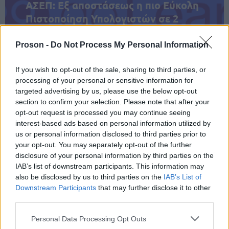
ΑΣΕΠ: Εξ αποστάσεως η πιο Εύκολη
Πιστοποίηση Υπολογιστών σε 2
μέρες
Proson -
Do Not Process My Personal Information
If you wish to opt-out of the sale, sharing to third parties, or
processing of your personal or sensitive information for
targeted advertising by us, please use the below opt-out
Μάθε πρώτος όλες τις σημαντικές
section to confirm your selection. Please note that after your
ειδήσεις.
opt-out request is processed you may continue seeing
Βάλε το proson.gr στα αποτελέσματα
interest-based ads based on personal information utilized by
αναζήτησης της Google
us or personal information disclosed to third parties prior to
your opt-out. You may separately opt-out of the further
disclosure of your personal information by third parties on the
IAB’s list of downstream participants. This information may
also be disclosed by us to third parties on the
IAB’s List of
Downstream Participants
that may further disclose it to other
Δημοφιλείς Ειδήσεις
third parties.
Please note that this website/app uses one or more Google
Personal Data Processing Opt Outs
services and may gather and store information including but