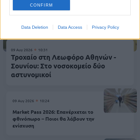
CONFIRM
Data Deletion
Data Access
Privacy Policy
09 Αυγ 2026
10:31
Τροχαίο στη Λεωφόρο Αθηνών -
Σουνίου: Στο νοσοκομείο δύο
αστυνομικοί
09 Αυγ 2026
10:24
Market Pass 2026: Επανέρχεται το
φθινόπωρο – Ποιοι θα λάβουν την
ενίσχυση