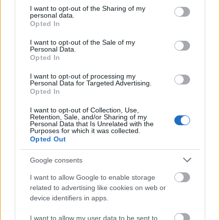
ΟΠΕΚΑ: Μηνιαίο επίδομα έως 210
not limited to your visit or usage behaviour. You may click to
I want to opt-out of the Sharing of my
personal data.
grant or deny consent to Google and its third-party tags to
ευρώ - Πώς θα τα πάρετε
Opted In
use your data for below specified purposes in below Google
consent section.
I want to opt-out of the Sale of my
Personal Data.
Opted In
Τι σημαίνει η λέξη «σιγαλός»
I want to opt-out of processing my
Personal Data for Targeted Advertising.
Opted In
Προσωπικός Βοηθός: Ανοίγουν οι
I want to opt-out of Collection, Use,
Retention, Sale, and/or Sharing of my
αιτήσεις στις 24 Αυγούστου – Τι
Personal Data that Is Unrelated with the
αλλάζει στο πρόγραμμα
Purposes for which it was collected.
Opted Out
Google consents
Σωφρονιστικά καταστήματα: 416
I want to allow Google to enable storage
προσλήψεις χωρίς πτυχίο - Πού κάνετε
related to advertising like cookies on web or
device identifiers in apps.
αίτηση
I want to allow my user data to be sent to