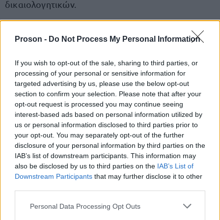
δικαιολογητικών.
Ενστάσεις που δεν υποβάλλονται ηλεκτρονικά δεν
Proson -
Do Not Process My Personal Information
εξετάζονται.
If you wish to opt-out of the sale, sharing to third parties, or
processing of your personal or sensitive information for
targeted advertising by us, please use the below opt-out
ΑΣΕΠ: Πιστοποίηση Αγγλικών σε
section to confirm your selection. Please note that after your
opt-out request is processed you may continue seeing
μόνο 2 ημέρες στα χέρια σας
interest-based ads based on personal information utilized by
us or personal information disclosed to third parties prior to
your opt-out. You may separately opt-out of the further
disclosure of your personal information by third parties on the
IAB’s list of downstream participants. This information may
also be disclosed by us to third parties on the
IAB’s List of
Downstream Participants
ΑΣΕΠ: Εξ αποστάσεως η πιο Εύκολη
that may further disclose it to other
third parties.
Πιστοποίηση Υπολογιστών σε 2
μέρες
Please note that this website/app uses one or more Google
Personal Data Processing Opt Outs
services and may gather and store information including but