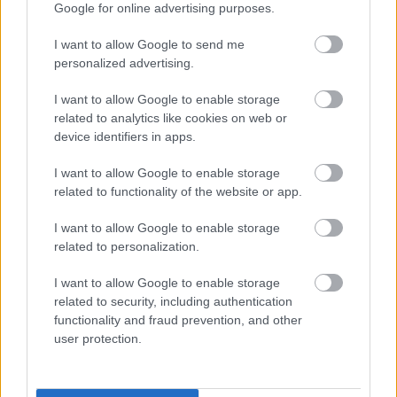
Google for online advertising purposes.
I want to allow Google to send me
Πυροσβεστική Σχολή: Νέος
personalized advertising.
κανονισμός για δόκιμους – Τι αλλάζει
σε διαμονή, σίτιση και πρακτική
I want to allow Google to enable storage
related to analytics like cookies on web or
εκπαίδευση
device identifiers in apps.
I want to allow Google to enable storage
related to functionality of the website or app.
ΔΥΠΑ: Ευκαιρία συνταξιοδότησης για
8.000 ανέργους άνω των 55 ετών –
I want to allow Google to enable storage
Ξεκίνησαν οι αιτήσεις
related to personalization.
I want to allow Google to enable storage
related to security, including authentication
functionality and fraud prevention, and other
ΥΠΕΣ: Προγραμματισμός προσλήψεων
user protection.
2027 - Παρατείνεται το Β' Στάδιο