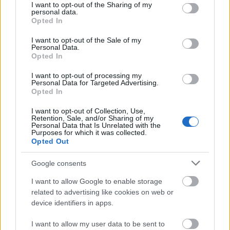
not limited to your visit or usage behaviour. You may click to
I want to opt-out of the Sharing of my
personal data.
grant or deny consent to Google and its third-party tags to
Opted In
use your data for below specified purposes in below Google
consent section.
I want to opt-out of the Sale of my
Μάθε πρώτος όλες τις σημαντικές
Personal Data.
ειδήσεις.
Opted In
Βάλε το proson.gr στα αποτελέσματα
I want to opt-out of processing my
αναζήτησης της Google
Personal Data for Targeted Advertising.
Opted In
I want to opt-out of Collection, Use,
Retention, Sale, and/or Sharing of my
Personal Data that Is Unrelated with the
Purposes for which it was collected.
Δημοφιλείς Ειδήσεις
Opted Out
Google consents
I want to allow Google to enable storage
e-ΕΦΚΑ: Έως 846 ευρώ επιπλέον στη
related to advertising like cookies on web or
device identifiers in apps.
σύνταξη – Ποιοι δικαιούνται τα
χρήματα
I want to allow my user data to be sent to