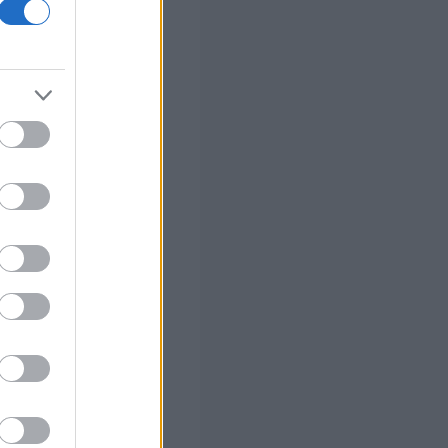
σεις
500ευρο
α οριστικά