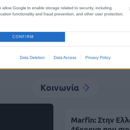
o allow Google to enable storage related to security, including
Φωτιά
Πυρκαγιά
Πυροσβεστική
Θεσσαλονί
cation functionality and fraud prevention, and other user protection.
CONFIRM
Data Deletion
Data Access
Privacy Policy
Κοινωνία
Marfin: Στην Ελ
46χρονη που συ