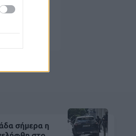
κη
λάδα σήμερα η
νελήφθη στο