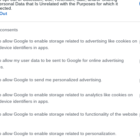
ersonal Data that Is Unrelated with the Purposes for which it
lected.
Out
: 8.000 νέες προσλήψεις - Από σήμερα οι αιτή
consents
o allow Google to enable storage related to advertising like cookies on
τα χαρτονομίσματα ευρώ – Οριστικά εκτός το 
evice identifiers in apps.
o allow my user data to be sent to Google for online advertising
s.
ι η λέξη «προικοδότης»
to allow Google to send me personalized advertising.
o allow Google to enable storage related to analytics like cookies on
νιμες προσλήψεις στη Δημοτική Αστυνομία: Νέ
evice identifiers in apps.
ματα
o allow Google to enable storage related to functionality of the website
o allow Google to enable storage related to personalization.