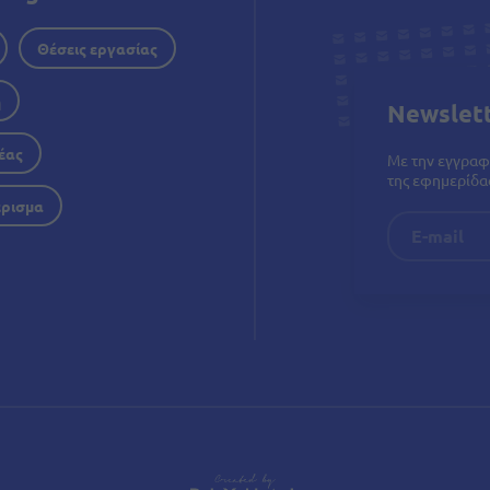
Θέσεις εργασίας
η
Newslet
έας
Με την εγγραφ
της εφημερίδας
έρισμα