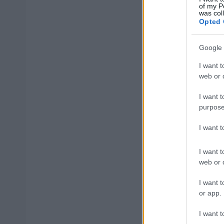
of my P
was col
Opted 
ΔΥΠΑ/ΟΑΕΔ
Google 
I want t
Αλλάζουν 
web or d
I want t
purpose
Τι σημαίνε
I want 
I want t
ΑΣΕΠ - Μό
web or d
αποτελέσ
I want t
or app.
I want t