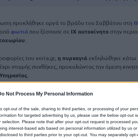
Θ
ωση προκλήθηκε αργά το βράδυ του Σαββάτου στη
φωτιά
ΙΧ αυτοκίνητο
 από
που ξέσπασε σε
στην περιο
τοχωρίου
.
η πυρκαγιά
οφορίες του voria.gr,
εκδηλώθηκε κάτω
μέχρι στιγμής συνθήκες, προκαλώντας την άμεση κινητ
Υπηρεσίας
.
υσαν έξι πυροσβέστες με δύο πυροσβεστικά οχήματ
Do Not Process My Personal Information
ύ διερευνώνται.
to opt-out of the sale, sharing to third parties, or processing of your per
formation for targeted advertising by us, please use the below opt-out s
r selection. Please note that after your opt-out request is processed y
eing interest-based ads based on personal information utilized by us or
τοποίηση Αγγλικών σε μόνο 2 ημέρες στα χέρια
disclosed to third parties prior to your opt-out. You may separately opt-