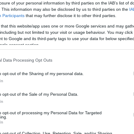
losure of your personal information by third parties on the IAB’s list of
. This information may also be disclosed by us to third parties on the
IA
Participants
that may further disclose it to other third parties.
 that this website/app uses one or more Google services and may gath
including but not limited to your visit or usage behaviour. You may click 
αποστάσεως η πιο Εύκολη Πιστοποίηση Υπολογι
 to Google and its third-party tags to use your data for below specifi
ogle consent section.
l Data Processing Opt Outs
o opt-out of the Sharing of my personal data.
πρώτος όλες τις σημαντικές ειδήσεις.
In
 το proson.gr στα αποτελέσματα αναζήτησης τη
o opt-out of the Sale of my Personal Data.
In
to opt-out of processing my Personal Data for Targeted
ing.
In
είς Ειδήσεις
o opt-out of Collection, Use, Retention, Sale, and/or Sharing