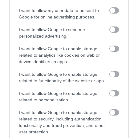
I want to allow my user data to be sent to
ΑΣΕΠ: Εξ αποστάσεως η πιο Εύκολη
Google for online advertising purposes.
Πιστοποίηση Υπολογιστών σε 2
I want to allow Google to send me
μέρες
personalized advertising.
I want to allow Google to enable storage
related to analytics like cookies on web or
device identifiers in apps.
Μάθε πρώτος όλες τις σημαντικές
I want to allow Google to enable storage
ειδήσεις.
related to functionality of the website or app.
Βάλε το proson.gr στα αποτελέσματα
αναζήτησης της Google
I want to allow Google to enable storage
related to personalization.
I want to allow Google to enable storage
related to security, including authentication
functionality and fraud prevention, and other
Δημοφιλείς Ειδήσεις
user protection.