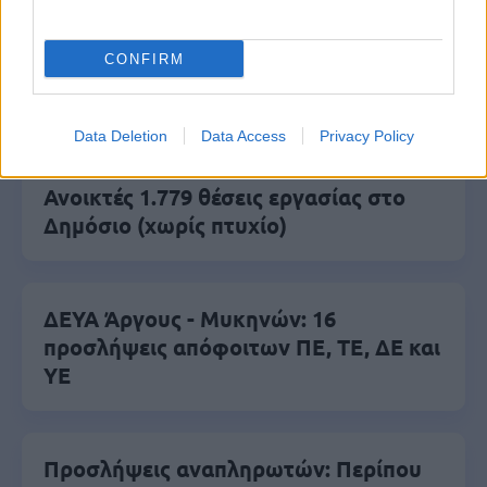
CONFIRM
Κατώτατος μισθός: Σενάριο για
αύξηση στα 1.000 ευρώ από το 2027
Data Deletion
Data Access
Privacy Policy
Ανοικτές 1.779 θέσεις εργασίας στο
Δημόσιο (χωρίς πτυχίο)
ΔΕΥΑ Άργους - Μυκηνών: 16
προσλήψεις απόφοιτων ΠΕ, ΤΕ, ΔΕ και
ΥΕ
Προσλήψεις αναπληρωτών: Περίπου