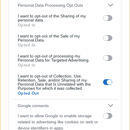
υπερβολικών αγορών συμβάλλουν σε ένα πιο
Please note that this website/app uses one or more Google
Personal Data Processing Opt Outs
services and may gather and store information including but
βιώσιμο μοντέλο ζωής.
not limited to your visit or usage behaviour. You may click to
I want to opt-out of the Sharing of my
personal data.
grant or deny consent to Google and its third-party tags to
Opted In
μείωση του food waste
Η
δεν είναι μόνο
use your data for below specified purposes in below Google
consent section.
περιβαλλοντική αναγκαιότητα, αλλά και μια
I want to opt-out of the Sale of my
Personal Data.
πρακτική που ενισχύει την οικονομία του
Opted In
νοικοκυριού. Με απλές αλλαγές στην καθημερινή
I want to opt-out of processing my
ρουτίνα, κάθε σπίτι μπορεί να γίνει μέρος της λύσης
Personal Data for Targeted Advertising.
Opted In
σε ένα παγκόσμιο πρόβλημα.
I want to opt-out of Collection, Use,
Retention, Sale, and/or Sharing of my
Personal Data that Is Unrelated with the
Purposes for which it was collected.
Opted Out
ΑΣΕΠ: Πιστοποίηση Αγγλικών σε
μόνο 2 ημέρες στα χέρια σας
Google consents
I want to allow Google to enable storage
related to advertising like cookies on web or
device identifiers in apps.