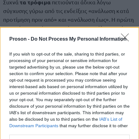
τα τρόφιμα
Συχνά
πετιούνται άδικα λόγω
σύγχυσης γύρω από τις ενδείξεις «ανάλωση κατά
προτίμηση πριν από» και «ανάλωση έως». Η πρώτη
αφορά την ποιότητα και όχι την ασφάλεια, ενώ η
δεύτερη σχετίζεται με την ασφάλεια του προϊόντος.
Proson -
Do Not Process My Personal Information
Η σωστή ανάγνωση αυτών των ενδείξεων μπορεί
να αποτρέψει άσκοπη απόρριψη τροφίμων που
If you wish to opt-out of the sale, sharing to third parties, or
processing of your personal or sensitive information for
είναι ακόμα κατάλληλα.
targeted advertising by us, please use the below opt-out
section to confirm your selection. Please note that after your
opt-out request is processed you may continue seeing
Μικρές αλλαγές με μεγάλο αντίκτυπο
interest-based ads based on personal information utilized by
us or personal information disclosed to third parties prior to
το
Ακόμη και μικρές καθημερινές συνήθειες, όπως
your opt-out. You may separately opt-out of the further
disclosure of your personal information by third parties on the
σερβίρισμα
μικρότερων μερίδων ή η αξιοποίηση
IAB’s list of downstream participants. This information may
υπολειμμάτων για επόμενα γεύματα, μπορούν να
also be disclosed by us to third parties on the
IAB’s List of
μειώσουν αισθητά τη σπατάλη. Παράλληλα, η
Downstream Participants
that may further disclose it to other
third parties.
συνειδητή κατανάλωση και η αποφυγή