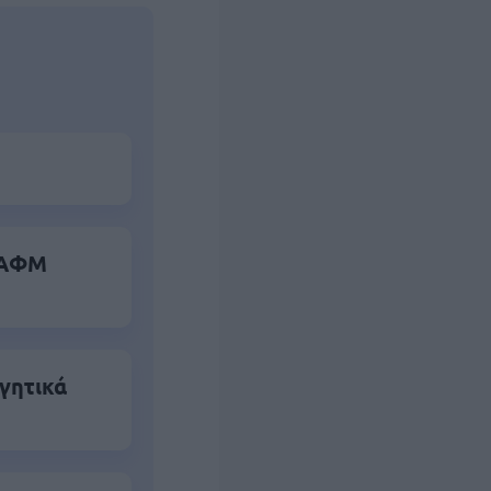
α ΑΦΜ
γητικά