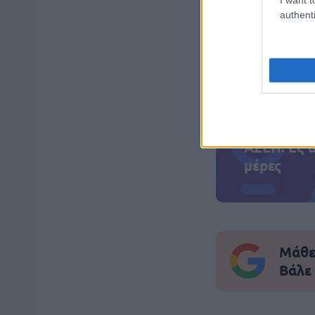
authenti
ΑΣΕΠ: Πισ
ΑΣΕΠ: Εξ 
μέρες
Μάθε 
Βάλε