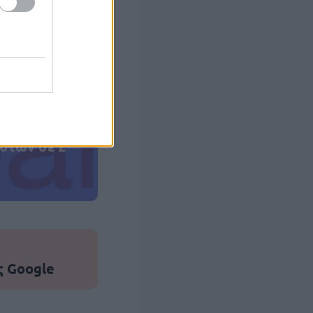
 σας
στών σε 2
ς Google