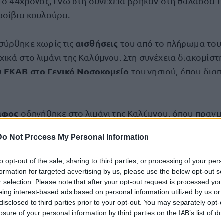
ν ο 44χρονος, ενώ στη συνέχεια βρήκαν στη θάλασσα 
ωσίβια κουλούρα.
αισθήσεις
σύρθηκε χωρίς τις
του από το πλήρωμα του
ικά στο λιμάνι της Καλύμνου. Στη συνέχεια διακομίστ
ΕΚΑΒ στο Γενικό Νοσοκομείο
υ
του νησιού, όπου δια
άφος
οδηγήθηκε στο λιμάνι της Καλύμνου, όπου πραγ
 υλικού και εξειδικευμένη αυτοψία με τη συνδρομή τ
Do Not Process My Personal Information
ών Ερευνών του Αστυνομικού Τμήματος Καλύμνου.
to opt-out of the sale, sharing to third parties, or processing of your per
νεχίζεται από το Λιμεναρχείο Καλύμνου, ενώ έχει δοθ
formation for targeted advertising by us, please use the below opt-out s
r selection. Please note that after your opt-out request is processed y
οψίας – νεκροτομής, καθώς και ιστολογικών και τοξι
eing interest-based ads based on personal information utilized by us or
ην Ιατροδικαστική Υπηρεσία Δωδεκανήσου.
disclosed to third parties prior to your opt-out. You may separately opt-
losure of your personal information by third parties on the IAB’s list of