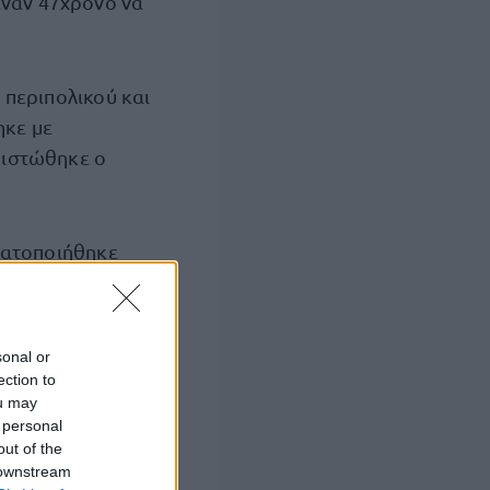
έναν 47χρονο να
 περιπολικού και
ηκε με
πιστώθηκε ο
ματοποιήθηκε
ου Γραφείου
sonal or
εί εντολή για τη
ection to
ou may
κολογικών
 personal
out of the
 downstream