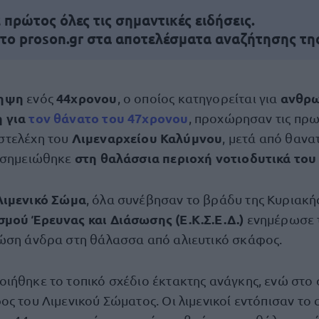
πρώτος όλες τις σημαντικές ειδήσεις.
 το proson.gr στα αποτελέσματα αναζήτησης τη
ληψη
44χρονου
ανθρω
ενός
, ο οποίος κατηγορείται για
 για
τον θάνατο του 47χρονου
, προχώρησαν τις πρω
Λιμεναρχείου Καλύμνου
στελέχη του
, μετά από θαν
στη θαλάσσια περιοχή νοτιοδυτικά του
υ σημειώθηκε
Λιμενικό Σώμα
, όλα συνέβησαν το βράδυ της Κυριακή
μού Έρευνας και Διάσωσης (Ε.Κ.Σ.Ε.Δ.)
ενημέρωσε τ
ώση άνδρα στη θάλασσα από αλιευτικό σκάφος.
ιήθηκε το τοπικό σχέδιο έκτακτης ανάγκης, ενώ στο
ς του Λιμενικού Σώματος. Οι λιμενικοί εντόπισαν το α