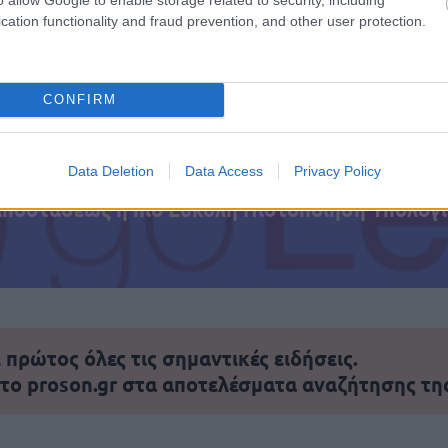
cation functionality and fraud prevention, and other user protection.
τοποίηση Αγγλικών σε μόνο 2 ημέρες στα χέρια
CONFIRM
Data Deletion
Data Access
Privacy Policy
αποστάσεως η πιο Εύκολη Πιστοποίηση Υπολογι
πρώτος όλες τις σημαντικές ειδήσεις.
 το proson.gr στα αποτελέσματα αναζήτησης τη