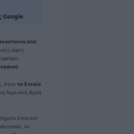
ς Google
ποκτονία
από
ινές ώρες
ατηφόρο
 νησιού
.
το Ενιαίο
ς, όταν
η Λιμενική Αρχή
 σημείο έσπευσε
λιευτικό, το