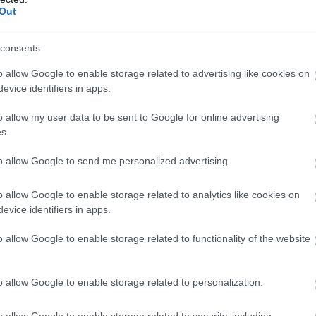
Out
ίο εντόπισε το Α/Κ σκάφος, με κυβερνήτη τον 44χρονο. Π
consents
ρονος ημεδαπός να κρέμεται από σωσίβια κουλούρα και
.Λ.Σ. χωρίς τις αισθήσεις του. Ο 47χρονος μεταφέρθηκε
o allow Google to enable storage related to advertising like cookies on
evice identifiers in apps.
 συνέχεια διεκομίσθη με ασθενοφόρο όχημα του ΕΚΑΒ σ
μνου, όπου διαπιστώθηκε ο θάνατός του. Το Α/Κ σκάφο
o allow my user data to be sent to Google for online advertising
 όπου διενεργήθηκε λήψη βιολογικού υλικού καθώς και 
s.
νδρομή του Γραφείου Εγκληματολογικών Ερευνών (Γ.Ε.Ε
to allow Google to send me personalized advertising.
ματος Καλύμνου.
o allow Google to enable storage related to analytics like cookies on
evice identifiers in apps.
ίο Καλύμνου που διενεργεί την προανάκριση, παραγγέλθ
ομής, καθώς και ιστολογικής και τοξικολογικής εξέτασ
o allow Google to enable storage related to functionality of the website
πηρεσία Δωδεκανήσου. Όπως διαπιστώθηκε κατά την εξ
 συλληφθείς όσο και το θύμα έχουν απασχολήσει κατά 
o allow Google to enable storage related to personalization.
ς για έτερα αδικήματα.».
o allow Google to enable storage related to security, including