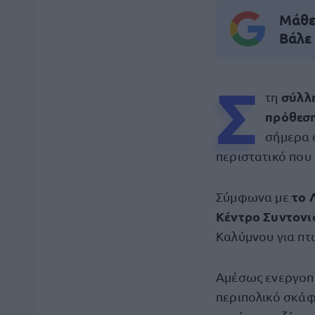
Μάθε 
Βάλε
Σ
σύλ
τη
πρόθεση
σήμερα 
περιστατικό πο
το 
Σύμφωνα με
Κέντρο Συντονισ
Καλύμνου για πτ
Αμέσως ενεργοπο
περιπολικό σκάφο