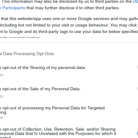
. This information may also be disclosed by us to third parties on the
IA
οι Αρχές, τόσο ο 44χρονος που συνελήφθη όσο και 
Participants
that may further disclose it to other third parties.
 είχαν απασχολήσει και κατά το παρελθόν τις διωκτικ
 that this website/app uses one or more Google services and may gath
οθέσεις.
including but not limited to your visit or usage behaviour. You may click 
 to Google and its third-party tags to use your data for below specifi
ogle consent section.
ου Λιμενικού Σώματος
l Data Processing Opt Outs
ς σήμερα συνελήφθη, από στελέχη του Λιμεναρχείου Κα
ράβαση του άρθρου 299 του Ποινικού Κώδικα
o opt-out of the Sharing of my personal data.
In
με πρόθεση».
o opt-out of the Sale of my Personal Data.
In
ς βραδινές ώρες χθες, ενημερώθηκε η Λιμενική Αρχή της
to opt-out of processing my Personal Data for Targeted
τονισμού Έρευνας και Διάσωσης (Ε.Κ.Σ.Ε.Δ.) Λ.Σ.-ΕΛ.ΑΚΤ.
ing.
σα ενός άνδρα από αλιευτικό (Α/Κ) σκάφος, στη θαλάσσ
In
Καλύμνου. Άμεσα τέθηκε σε εφαρμογή το τοπικό σχέδιο 
o opt-out of Collection, Use, Retention, Sale, and/or Sharing
ersonal Data that Is Unrelated with the Purposes for which it
 μετέβη Περιπολικό σκάφος Λ.Σ.-ΕΛ.ΑΚΤ.
lected.