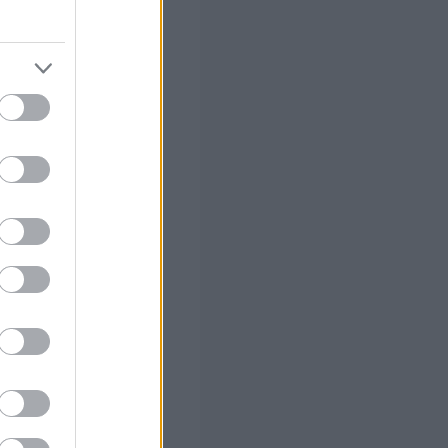
αράλληλα,
 ανασύρθηκε από
 στον λιμένα
το Γενικό
ς οδηγήθηκε στον
εξειδικευμένη
.) του
ηκε η διενέργεια
ης από την
έλιξη της
το πρόσφατο