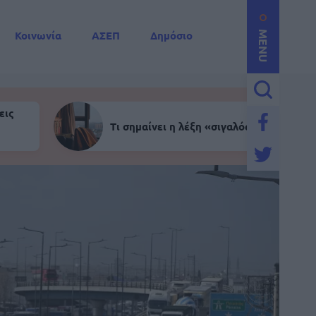
Κοινωνία
ΑΣΕΠ
Δημόσιο
MENU
εις
Τι σημαίνει η λέξη «σιγαλός»