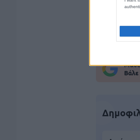
authenti
ΑΣΕΠ: Εξ 
μέρες
Μάθε 
Βάλε
Δημοφιλ