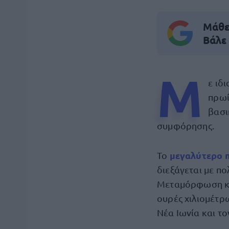
Μάθε 
Βάλε
Μ
ε ιδ
πρωί
βασι
συμφόρησης.
μεγαλύτερο 
Το
διεξάγεται με π
Μεταμόρφωση και
ουρές χιλιομέτρω
Νέα Ιωνία και τ