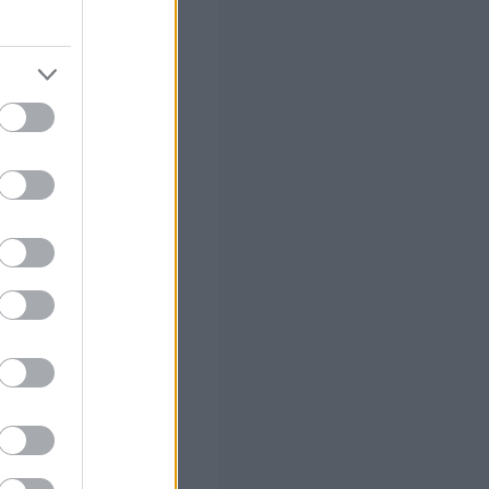
,
οι καθυστερήσεις
. Παράλληλα,
ς 15 λεπτών
.
ρα αυξημένη, με
 τους.
 σας