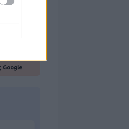
στών σε 2
ς Google