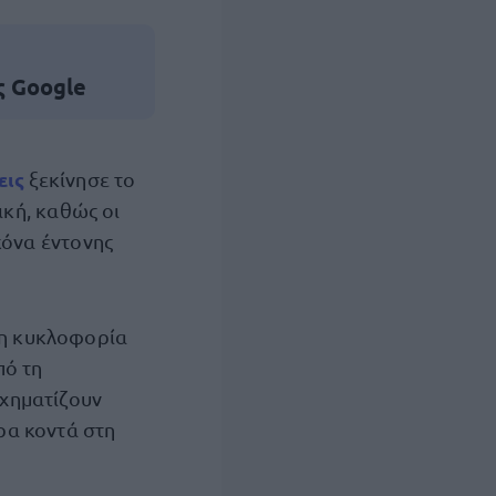
ς Google
εις
ξεκίνησε το
ική, καθώς οι
κόνα έντονης
 η κυκλοφορία
πό τη
χηματίζουν
ερα κοντά στη