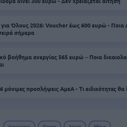
ίδομα δίνει 300 ευρώ - Δεν χρειάζεται αίτηση
 για Όλους 2026: Voucher έως 600 ευρώ - Ποι
σειρά σήμερα
ικό βοήθημα ανεργίας 565 ευρώ – Ποια δικαιολο
αι
6 μόνιμες προσλήψεις ΑμεΑ - Τι ειδικότητες θα
Αυτοκίνητο
Κίνηση
Αττική
Αθήνα