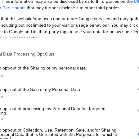
. This information may also be disclosed by us to third parties on the
IA
ς και στην Αττική Οδό
Participants
that may further disclose it to other third parties.
Αττική Οδός
ρυνση παρουσιάζει και η
, με καθυστερήσ
 that this website/app uses one or more Google services and may gath
including but not limited to your visit or usage behaviour. You may click 
ορίας.
 to Google and its third-party tags to use your data for below specifi
ogle consent section.
5 
Ελευσίνα, οι οδηγοί αντιμετωπίζουν καθυστερήσεις
αμία, αλλά και στο τμήμα από την Πλακεντίας έως την 
l Data Processing Opt Outs
o opt-out of the Sharing of my personal data.
In
αθυστερήσεις προς Ελευσίνα:
΄-10΄στην έξοδο για Λαμία,
o opt-out of the Sale of my Personal Data.
΄-10΄ από Πλακεντίας έως Κηφισίας,
In
Καθυστερήσεις προς Αεροδρόμιο:
to opt-out of processing my Personal Data for Targeted
15΄-20΄ από Μεταμόρφωση έως Κηφισίας,
ing.
In
0΄-15΄στην έξοδο για Λαμία.
https://t.co/hZsQ3QFyS4
o opt-out of Collection, Use, Retention, Sale, and/or Sharing
ersonal Data that Is Unrelated with the Purposes for which it
lected.