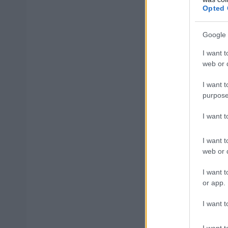
Opted 
—
Google 
I want t
Ακόμη πιο δύσκο
web or d
έως και
φτάνουν
I want t
στην έξοδο προς
purpose
I want 
Η κίνηση στους 
τους οδηγούς να
I want t
web or d
I want t
ΑΣΕΠ: Πισ
or app.
I want t
I want t