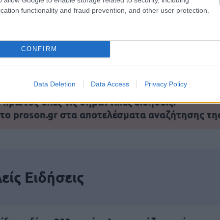
cation functionality and fraud prevention, and other user protection.
αποστάσεως η πιο Εύκολη Πιστοποίηση Υπολογι
CONFIRM
Data Deletion
Data Access
Privacy Policy
πρώτος όλες τις σημαντικές ειδήσεις.
 το proson.gr στα αποτελέσματα αναζήτησης τη
είς Ειδήσεις