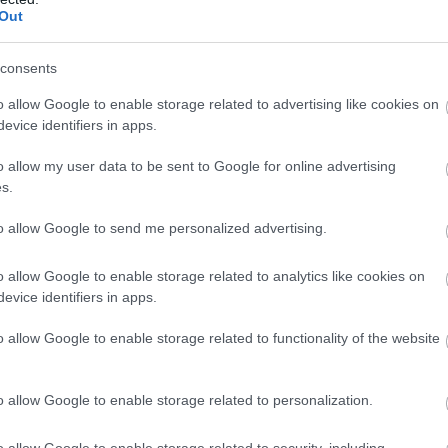
Out
 Attiki Odos Traffic (@aodostraffic)
May 20
2026
consents
o allow Google to enable storage related to advertising like cookies on
λη είναι η εικόνα στο ρεύμα προς Αεροδρόμιο, όπου 
evice identifiers in apps.
 τα 20 λεπτά
από τη Μεταμόρφωση έως την Κηφισίας
o allow my user data to be sent to Google for online advertising
10 έω
 Λαμία καταγράφονται επιπλέον καθυστερήσεις
s.
to allow Google to send me personalized advertising.
περισσότερους δρόμους της Αττικής παραμένει ιδιαίτε
αυξημένη υπομονή
 χρειάζονται
κατά τις μετακινήσεις
o allow Google to enable storage related to analytics like cookies on
evice identifiers in apps.
o allow Google to enable storage related to functionality of the website
τοποίηση Αγγλικών σε μόνο 2 ημέρες στα χέρια
o allow Google to enable storage related to personalization.
o allow Google to enable storage related to security, including