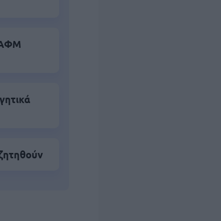
α ΑΦΜ
γητικά
 ζητηθούν