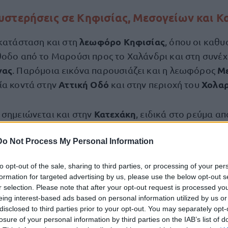
στερήσεις σε Κηφισίας, Μεσογείων και Κ
λεωφόρο Κηφισίας
 κατάσταση και στη
, όπου οι καθυ
θοδο από το Μαρούσι προς το Χαλάνδρι και στη συνέχ
νας
Μ
. Παρόμοια εικόνα παρουσιάζει και η λεωφόρος
Αττική Οδό
Χολα
ία κοντά στην
και στην περιοχή του
Κατεχάκη
 σημειώνεται και στην
, ειδικά στο ρεύμα α
 σημαντική επιβάρυνση καταγράφεται και στη λεωφ
Do Not Process My Personal Information
το ρεύμα προς το κέντρο της Αθήνας.
to opt-out of the sale, sharing to third parties, or processing of your per
μετωπίζουν οι οδηγοί και στην παραλιακή λεωφόρο, 
formation for targeted advertising by us, please use the below opt-out s
Πειραιά
έως τον
, αλλά και στους δρόμους γύρω από τ
r selection. Please note that after your opt-out request is processed y
eing interest-based ads based on personal information utilized by us or
αθυστερήσεις στις εισόδους και εξόδους των οχημάτ
disclosed to third parties prior to your opt-out. You may separately opt-
losure of your personal information by third parties on the IAB’s list of