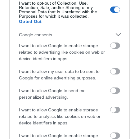
I want to opt-out of Collection, Use,
Retention, Sale, and/or Sharing of my
Personal Data that Is Unrelated with the
Τουρισμός για Όλους 2026: Voucher
Purposes for which it was collected.
Opted Out
έως 600 ευρώ - Ποια ΑΦΜ παίρνουν
σειρά σήμερα
Google consents
I want to allow Google to enable storage
related to advertising like cookies on web or
ΔΥΠΑ: Ειδικό βοήθημα ανεργίας 565
device identifiers in apps.
ευρώ – Ποια δικαιολογητικά
I want to allow my user data to be sent to
απαιτούνται
Google for online advertising purposes.
I want to allow Google to send me
personalized advertising.
ΑΣΕΠ: 1.866 μόνιμες προσλήψεις ΑμεΑ
- Τι ειδικότητες θα ζητηθούν
I want to allow Google to enable storage
related to analytics like cookies on web or
device identifiers in apps.
I want to allow Google to enable storage