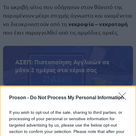
Τα ακριβή αίτια που οδήγησαν στον θάνατό της
παραμένουν μέχρι στιγμής άγνωστα και αναμένεται
νεκροψία – νεκροτομή
να διευκρινιστούν από τη
που έχει παραγγελθεί από τις αρμόδιες αρχές.
ΑΣΕΠ: Πιστοποίηση Αγγλικών σε
μόνο 2 ημέρες στα χέρια σας
Proson -
Do Not Process My Personal Information
If you wish to opt-out of the sale, sharing to third parties, or
ΑΣΕΠ: Εξ αποστάσεως η πιο Εύκολη
processing of your personal or sensitive information for
Πιστοποίηση Υπολογιστών σε 2
targeted advertising by us, please use the below opt-out
μέρες
section to confirm your selection. Please note that after your