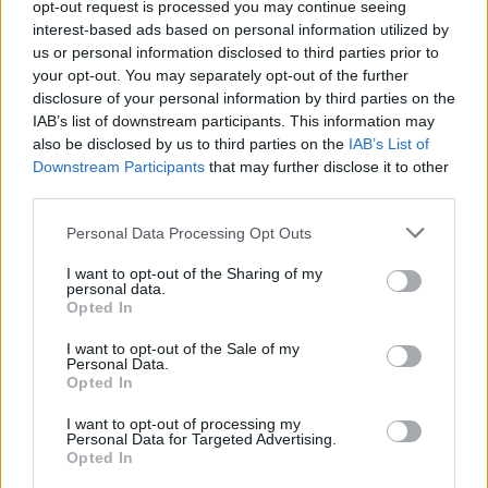
opt-out request is processed you may continue seeing
interest-based ads based on personal information utilized by
us or personal information disclosed to third parties prior to
your opt-out. You may separately opt-out of the further
disclosure of your personal information by third parties on the
Μάθε πρώτος όλες τις σημαντικές
IAB’s list of downstream participants. This information may
ειδήσεις.
also be disclosed by us to third parties on the
IAB’s List of
Βάλε το proson.gr στα αποτελέσματα
Downstream Participants
that may further disclose it to other
αναζήτησης της Google
third parties.
Please note that this website/app uses one or more Google
Personal Data Processing Opt Outs
services and may gather and store information including but
not limited to your visit or usage behaviour. You may click to
I want to opt-out of the Sharing of my
personal data.
grant or deny consent to Google and its third-party tags to
Opted In
Δημοφιλείς Ειδήσεις
use your data for below specified purposes in below Google
consent section.
I want to opt-out of the Sale of my
Personal Data.
Opted In
Αυτό το επίδομα δίνει 300 ευρώ - Δεν
I want to opt-out of processing my
Personal Data for Targeted Advertising.
χρειάζεται αίτηση
Opted In