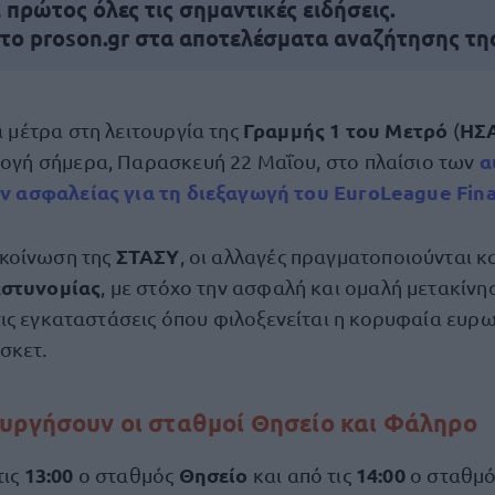
πρώτος όλες τις σημαντικές ειδήσεις.
 το proson.gr στα αποτελέσματα αναζήτησης τη
Γραμμής 1 του Μετρό
ΗΣ
 μέτρα στη λειτουργία της
(
α
ογή σήμερα, Παρασκευή 22 Μαΐου, στο πλαίσιο των
ν ασφαλείας για τη διεξαγωγή του EuroLeague Fina
ΣΤΑΣΥ
κοίνωση της
, οι αλλαγές πραγματοποιούνται κ
Αστυνομίας
, με στόχο την ασφαλή και ομαλή μετακίνη
ις εγκαταστάσεις όπου φιλοξενείται η κορυφαία ευρ
σκετ.
υργήσουν οι σταθμοί Θησείο και Φάληρο
13:00
Θησείο
14:00
τις
ο σταθμός
και από τις
ο σταθμ