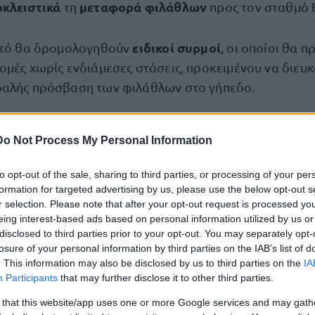
οκλειστικά
μεταφορά φιλάθλων
τη
προς τον σταθμό 
ειδικοί συρμοί
αυτό θα δρομολογηθούν
, οι οποίοι θα 
ομές χωρίς ενδιάμεσες στάσεις, προκειμένου να διευκ
φαλής πρόσβαση των φιλάθλων στο γήπεδο.
ίς στάση για το υπόλοιπο επιβατικό κοινό
Do Not Process My Personal Information
 ισχύος των μέτρων, οι υπόλοιποι συρμοί της Γραμμής
to opt-out of the sale, sharing to third parties, or processing of your per
ονικά τα δρομολόγιά τους, ωστόσο θα διέρχονται από
formation for targeted advertising by us, please use the below opt-out s
r selection. Please note that after your opt-out request is processed y
χωρίς να πραγματοποιούν στάση
ηρο
για επιβίβαση 
eing interest-based ads based on personal information utilized by us or
disclosed to third parties prior to your opt-out. You may separately opt-
losure of your personal information by third parties on the IAB’s list of
. This information may also be disclosed by us to third parties on the
IA
νει ότι οι δύο σταθμοί θα επανέλθουν σε πλήρη και κ
Participants
that may further disclose it to other third parties.
ως μετά την ολοκλήρωση της οργανωμένης μεταφορά
 that this website/app uses one or more Google services and may gath
προγραμματίσει έγκαιρα
βατικό κοινό να
τις μετακινή