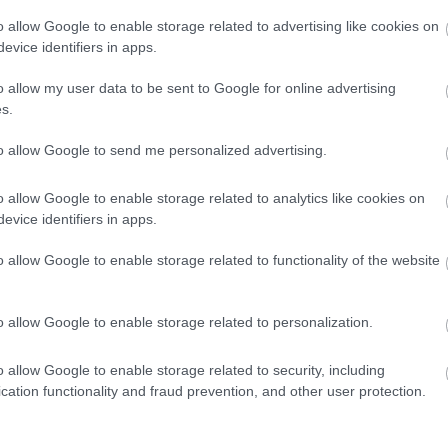
o allow Google to enable storage related to advertising like cookies on
evice identifiers in apps.
o allow my user data to be sent to Google for online advertising
είς Ειδήσεις
s.
to allow Google to send me personalized advertising.
o allow Google to enable storage related to analytics like cookies on
ς γραπτός διαγωνισμός - Μόνιμοι στο υπουργεί
evice identifiers in apps.
ών
o allow Google to enable storage related to functionality of the website
 μισθός: Σενάριο για αύξηση στα 1.000 ευρώ απ
o allow Google to enable storage related to personalization.
o allow Google to enable storage related to security, including
cation functionality and fraud prevention, and other user protection.
26: 315 μόνιμοι στο Δημόσιο - Στις 1.102 οι αιτ
ά)