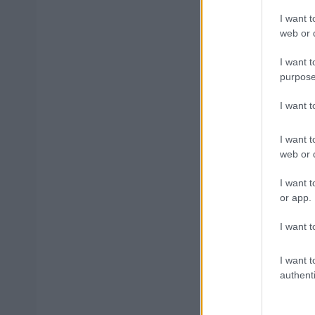
I want t
web or d
I want t
Δημοφιλ
purpose
I want 
I want t
ΑΣΕΠ: Νέο
web or d
Εξωτερικ
I want t
or app.
Κατώτατος
I want t
I want t
authenti
ΑΣΕΠ 6Κ/20
(στατιστικ