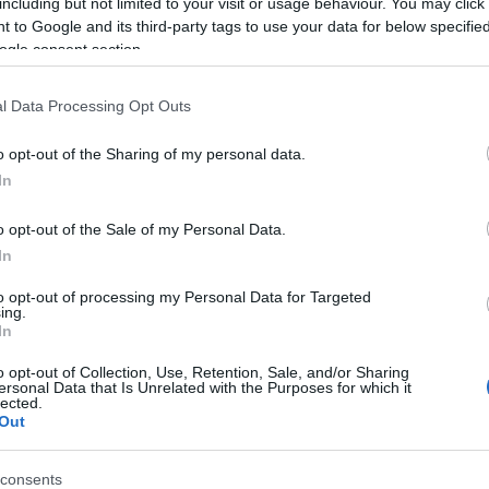
including but not limited to your visit or usage behaviour. You may click 
α τυχόν νεότερες ανακοινώσεις.
 to Google and its third-party tags to use your data for below specifi
ogle consent section.
l Data Processing Opt Outs
τοποίηση Αγγλικών σε μόνο 2 ημέρες στα χέρια
o opt-out of the Sharing of my personal data.
In
o opt-out of the Sale of my Personal Data.
In
αποστάσεως η πιο Εύκολη Πιστοποίηση Υπολογι
to opt-out of processing my Personal Data for Targeted
ing.
In
o opt-out of Collection, Use, Retention, Sale, and/or Sharing
ersonal Data that Is Unrelated with the Purposes for which it
lected.
Out
πρώτος όλες τις σημαντικές ειδήσεις.
 το proson.gr στα αποτελέσματα αναζήτησης τη
consents