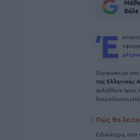
Μάθε 
Βάλε
Έ
κτακτα
εφαρμ
μέτρω
Σύμφωνα με ανα
της Ελληνικής 
φιλάθλων προς τ
διοργάνωση μπά
Πώς θα λειτο
Ειδικότερα, από 