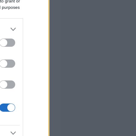
to grant or
ed purposes
 σας
στών σε 2
ς Google