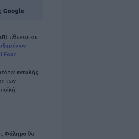
ς Google
ΑΠ
) τίθενται σε
υξημένων
l Four
.
εντολής
ατόπιν
ση των
ωπαϊκή
Φάληρο
ός
θα