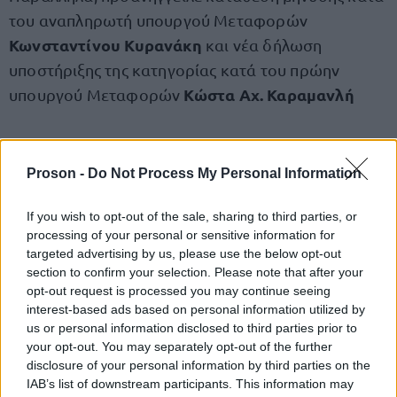
του αναπληρωτή υπουργού Μεταφορών
Κωνσταντίνου Κυρανάκη
και νέα δήλωση
υποστήριξης της κατηγορίας κατά του πρώην
Κώστα Αχ. Καραμανλή
υπουργού Μεταφορών
Αντιδράσεις και από συγγενείς
θυμάτων
Proson -
Do Not Process My Personal Information
Αντιρρήσεις στη στάση του Ελληνικού Δημοσίου
If you wish to opt-out of the sale, sharing to third parties, or
processing of your personal or sensitive information for
έχουν εκφράσει και συνήγοροι οικογενειών
targeted advertising by us, please use the below opt-out
θυμάτων.
section to confirm your selection. Please note that after your
opt-out request is processed you may continue seeing
interest-based ads based on personal information utilized by
Ζωή Κωνσταντοπούλου
Η
έκανε λόγο για
us or personal information disclosed to third parties prior to
«αποσπασματική» παρέμβαση, επισημαίνοντας ότι
your opt-out. You may separately opt-out of the further
disclosure of your personal information by third parties on the
το Δημόσιο στρέφεται μόνο κατά τεσσάρων από
IAB’s list of downstream participants. This information may
36 κατηγορούμενους
τους συνολικά
.