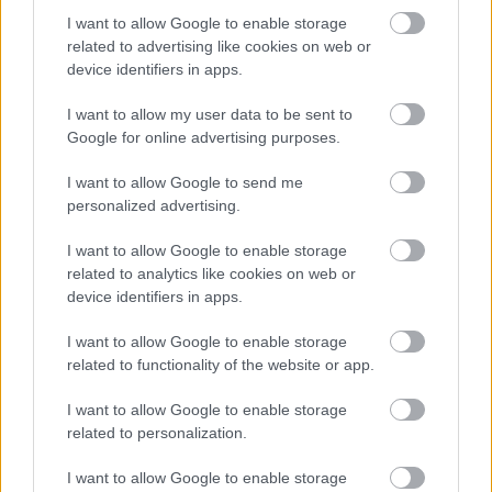
16 και 17 Ιουνίου
I want to allow Google to enable storage
related to advertising like cookies on web or
23 και 24 Ιουνίου
device identifiers in apps.
I want to allow my user data to be sent to
30 Ιουνίου
Google for online advertising purposes.
I want to allow Google to send me
1 Ιουλίου
personalized advertising.
I want to allow Google to enable storage
Τέμπη
Η τραγωδία στα
, με τη σύγκρουση των δύο
related to analytics like cookies on web or
57 ανθρώπους
τρένων που στοίχισε τη ζωή σε
,
device identifiers in apps.
παραμένει μία από τις μεγαλύτερες
I want to allow Google to enable storage
σιδηροδρομικές καταστροφές στην ιστορία της
related to functionality of the website or app.
χώρας, με την κοινωνία να παρακολουθεί στενά την
I want to allow Google to enable storage
εξέλιξη της δικαστικής διαδικασίας.
related to personalization.
I want to allow Google to enable storage