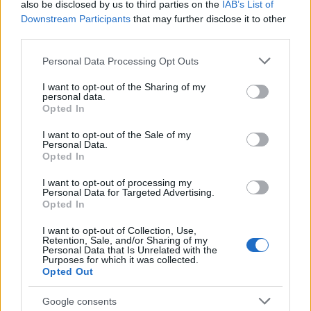
also be disclosed by us to third parties on the
IAB’s List of
Downstream Participants
that may further disclose it to other
third parties.
Όπως ανέφερε, υπάρχει προσπάθεια να
περιοριστούν οι ευθύνες σε συγκεκριμένα
Please note that this website/app uses one or more Google
Personal Data Processing Opt Outs
services and may gather and store information including but
πρόσωπα, αφήνοντας εκτός κάδρου πολιτικά και
not limited to your visit or usage behaviour. You may click to
I want to opt-out of the Sharing of my
διοικητικά στελέχη.
personal data.
grant or deny consent to Google and its third-party tags to
Opted In
use your data for below specified purposes in below Google
consent section.
I want to opt-out of the Sale of my
Οι επόμενες συνεδριάσεις της δίκης
Personal Data.
Opted In
Μετά τη σημερινή διαδικασία, η έδρα ανακοίνωσε
I want to opt-out of processing my
Personal Data for Targeted Advertising.
ότι η δίκη θα συνεχιστεί στις εξής ημερομηνίες:
Opted In
I want to opt-out of Collection, Use,
2 και 3 Ιουνίου
Retention, Sale, and/or Sharing of my
Personal Data that Is Unrelated with the
Purposes for which it was collected.
Opted Out
9 και 10 Ιουνίου
Google consents