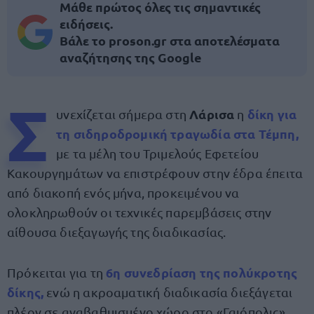
Μάθε πρώτος όλες τις σημαντικές
ειδήσεις.
Βάλε το proson.gr στα αποτελέσματα
αναζήτησης της Google
Σ
Λάρισα
δίκη για
υνεχίζεται σήμερα στη
η
τη σιδηροδρομική τραγωδία στα
Τέμπη
,
με τα μέλη του Τριμελούς Εφετείου
Κακουργημάτων να επιστρέφουν στην έδρα έπειτα
από διακοπή ενός μήνα, προκειμένου να
ολοκληρωθούν οι τεχνικές παρεμβάσεις στην
αίθουσα διεξαγωγής της διαδικασίας.
6η συνεδρίαση
της πολύκροτης
Πρόκειται για τη
δίκης,
ενώ η ακροαματική διαδικασία διεξάγεται
πλέον σε αναβαθμισμένο χώρο στο «Γαιόπολις»,