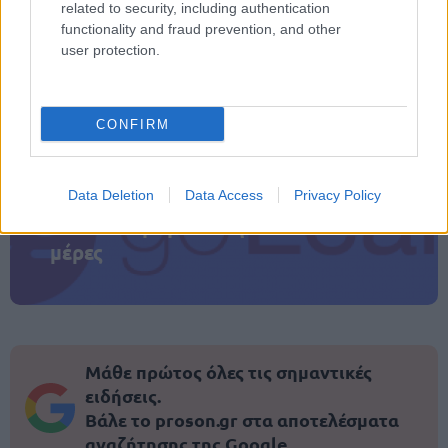
related to security, including authentication
ΑΣΕΠ: Πιστοποίηση Αγγλικών σε
functionality and fraud prevention, and other
μόνο 2 ημέρες στα χέρια σας
user protection.
CONFIRM
ΑΣΕΠ: Εξ αποστάσεως η πιο Εύκολη
Data Deletion
Data Access
Privacy Policy
Πιστοποίηση Υπολογιστών σε 2
μέρες
Μάθε πρώτος όλες τις σημαντικές
ειδήσεις.
Βάλε το proson.gr στα αποτελέσματα
αναζήτησης της Google