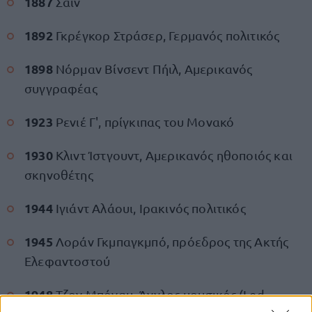
1887
Σαιν
1892
Γκρέγκορ Στράσερ, Γερμανός πολιτικός
1898
Νόρμαν Βίνσεντ Πήιλ, Αμερικανός
συγγραφέας
1923
Ρενιέ Γ', πρίγκιπας του Μονακό
1930
Κλιντ Ίστγουντ, Αμερικανός ηθοποιός και
σκηνοθέτης
1944
Ιγιάντ Αλάουι, Ιρακινός πολιτικός
1945
Λοράν Γκμπαγκμπό, πρόεδρος της Ακτής
Ελεφαντοστού
1948
Τζον Μπόναμ, Άγγλος μουσικός (Led