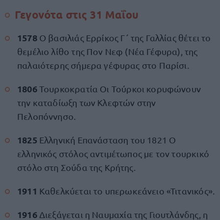
Γεγονότα στις 31 Μαΐου
1578
Ο βασιλιάς Ερρίκος Γ΄ της Γαλλίας θέτει το
θεμέλιο λίθο της Πον Νεφ (Νέα Γέφυρα), της
παλαιότερης σήμερα γέφυρας στο Παρίσι.
1806
Τουρκοκρατία Οι Τούρκοι κορυφώνουν
την καταδίωξη των Κλεφτών στην
Πελοπόννησο.
1825
Ελληνική Επανάσταση του 1821 Ο
ελληνικός στόλος αντιμέτωπος με τον τουρκικό
στόλο στη Σούδα της Κρήτης.
1911
Καθελκύεται το υπερωκεάνειο «Τιτανικός».
1916
Διεξάγεται η Ναυμαχία της Γιουτλάνδης, η