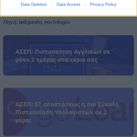
ναυαγίου του Τιτανικού
Data Deletion
Data Access
Privacy Policy
Πηγή: wikipedia, eortologio
ΑΣΕΠ: Πιστοποίηση Αγγλικών σε
μόνο 2 ημέρες στα χέρια σας
ΑΣΕΠ: Εξ αποστάσεως η πιο Εύκολη
Πιστοποίηση Υπολογιστών σε 2
μέρες