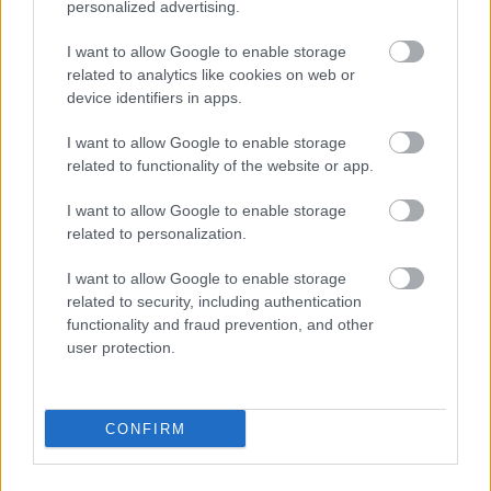
personalized advertising.
1945
Οντίλο Γκλομπότσνικ, Αυστριακός
I want to allow Google to enable storage
αξιωματικός των SS
related to analytics like cookies on web or
device identifiers in apps.
1954
Αντώνης Μπενάκης, Έλληνας πολιτικός
I want to allow Google to enable storage
related to functionality of the website or app.
1962
Άντολφ Άιχμαν, Γερμανός αξιωματικός των
SS
I want to allow Google to enable storage
related to personalization.
1963
Έντιθ Χάμιλτον, Γερμανοαμερικανίδα
I want to allow Google to enable storage
συγγραφέας
related to security, including authentication
functionality and fraud prevention, and other
1983
Τζακ Ντέμπσι, Αμερικανός πυγμάχος
user protection.
1996
Τίμοθι Λίρι, Αμερικανός ψυχολόγος και
συγγραφέας
CONFIRM
2009
Μιλβίνα Ντιν, Αγγλίδα επιζήσασα του