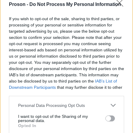
Zeppelin)
Proson -
Do Not Process My Personal Information
1954
Θωμάς Μαύρος, Έλληνας ποδοσφαιριστής
If you wish to opt-out of the sale, sharing to third parties, or
processing of your personal or sensitive information for
1955
Γιάννης Κούτρας, Έλληνας τραγουδιστής
targeted advertising by us, please use the below opt-out
section to confirm your selection. Please note that after your
1956
Πάνος Φειδάκης, Έλληνας ζωγράφος
opt-out request is processed you may continue seeing
interest-based ads based on personal information utilized by
us or personal information disclosed to third parties prior to
1963
Βίκτορ Όρμπαν, Ούγγρος πολιτικός
your opt-out. You may separately opt-out of the further
disclosure of your personal information by third parties on the
1974
Κενάν Ντογκουλού, Τούρκος τραγουδιστής
IAB’s list of downstream participants. This information may
also be disclosed by us to third parties on the
IAB’s List of
1975
Γιασουμής Γιασουμή, Κύπριος
Downstream Participants
that may further disclose it to other
third parties.
ποδοσφαιριστής
Please note that this website/app uses one or more Google
Personal Data Processing Opt Outs
1977
Θεόδωρος Μπάεφ, Βούλγαρος
services and may gather and store information including but
not limited to your visit or usage behaviour. You may click to
πετοσφαιριστής
I want to opt-out of the Sharing of my
personal data.
grant or deny consent to Google and its third-party tags to
Opted In
use your data for below specified purposes in below Google
1981
Μίκαελ Άντονσον, Σουηδός