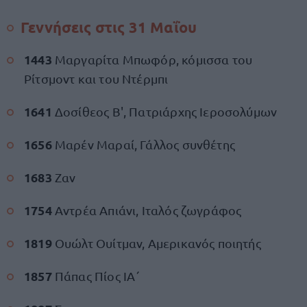
Γεννήσεις στις 31 Μαΐου
1443
Μαργαρίτα Μπωφόρ, κόμισσα του
Ρίτσμοντ και του Ντέρμπι
1641
Δοσίθεος Β', Πατριάρχης Ιεροσολύμων
1656
Μαρέν Μαραί, Γάλλος συνθέτης
1683
Ζαν
1754
Αντρέα Απιάνι, Ιταλός ζωγράφος
1819
Ουώλτ Ουίτμαν, Αμερικανός ποιητής
1857
Πάπας Πίος ΙΑ΄