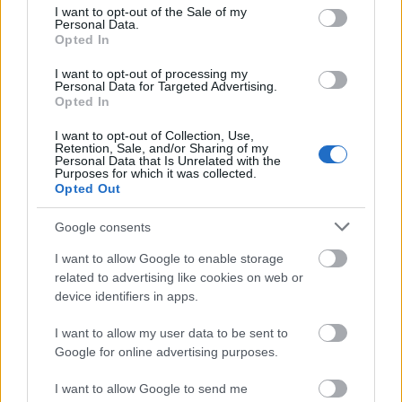
consent section.
I want to opt-out of the Sale of my
ποδοσφαιριστής
Personal Data.
Opted In
1985
Ίαν Βουγιούκας, Έλληνας
I want to opt-out of processing my
καλαθοσφαιριστής
Personal Data for Targeted Advertising.
Opted In
1989
Μάρκο Ρόις, Γερμανός ποδοσφαιριστής
I want to opt-out of Collection, Use,
Retention, Sale, and/or Sharing of my
Personal Data that Is Unrelated with the
Purposes for which it was collected.
Θάνατοι στις 31 Μαΐου
Opted Out
Google consents
1594
Τιντορέττο, Ιταλός ζωγράφος
I want to allow Google to enable storage
1809
Φραντς Γιόζεφ Χάυντν, Αυστριακός
related to advertising like cookies on web or
device identifiers in apps.
συνθέτης
I want to allow my user data to be sent to
1809
Ζαν Λαν, Γάλλος στρατάρχης
Google for online advertising purposes.
1832
Εβαρίστ Γκαλουά, Γάλλος μαθηματικός
I want to allow Google to send me