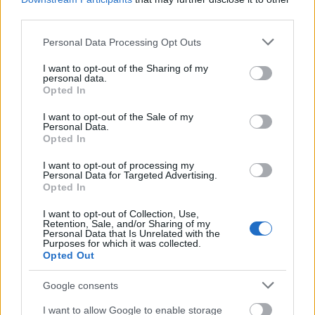
third parties.
Δημοφιλείς Ειδήσεις
Please note that this website/app uses one or more Google
Personal Data Processing Opt Outs
services and may gather and store information including but
not limited to your visit or usage behaviour. You may click to
I want to opt-out of the Sharing of my
personal data.
grant or deny consent to Google and its third-party tags to
Τι σημαίνει η λέξη «ευκτός»
Opted In
use your data for below specified purposes in below Google
consent section.
I want to opt-out of the Sale of my
Personal Data.
Opted In
Τουρισμός για Όλους 2026: Ποιοι
I want to opt-out of processing my
μπορούν να κάνουν αίτηση σήμερα –
Personal Data for Targeted Advertising.
Voucher έως 600 ευρώ
Opted In
I want to opt-out of Collection, Use,
Retention, Sale, and/or Sharing of my
Personal Data that Is Unrelated with the
Purposes for which it was collected.
ΑΣΕΠ: Δύο νέοι γραπτοί διαγωνισμοί
Opted Out
για διορισμούς στο Δημόσιο
Google consents
I want to allow Google to enable storage