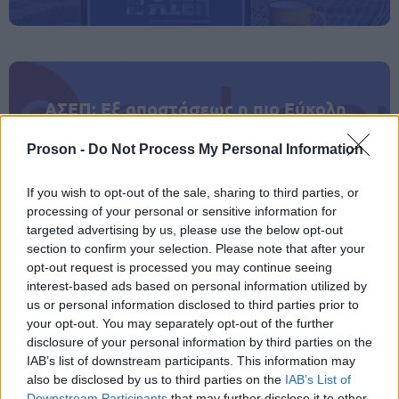
ΑΣΕΠ: Εξ αποστάσεως η πιο Εύκολη
Πιστοποίηση Υπολογιστών σε 2
Proson -
Do Not Process My Personal Information
μέρες
If you wish to opt-out of the sale, sharing to third parties, or
processing of your personal or sensitive information for
targeted advertising by us, please use the below opt-out
section to confirm your selection. Please note that after your
Μάθε πρώτος όλες τις σημαντικές
opt-out request is processed you may continue seeing
ειδήσεις.
interest-based ads based on personal information utilized by
Βάλε το proson.gr στα αποτελέσματα
us or personal information disclosed to third parties prior to
αναζήτησης της Google
your opt-out. You may separately opt-out of the further
disclosure of your personal information by third parties on the
IAB’s list of downstream participants. This information may
also be disclosed by us to third parties on the
IAB’s List of
Downstream Participants
that may further disclose it to other