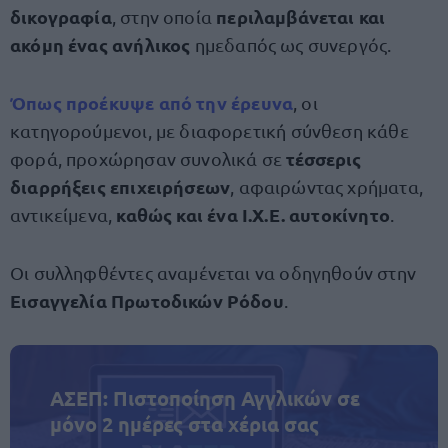
δικογραφία
περιλαμβάνεται και
, στην οποία
ακόμη ένας ανήλικος
ημεδαπός ως συνεργός.
Όπως προέκυψε από την
έρευνα
, οι
κατηγορούμενοι, με διαφορετική σύνθεση κάθε
τέσσερις
φορά, προχώρησαν συνολικά σε
διαρρήξεις επιχειρήσεων
, αφαιρώντας χρήματα,
καθώς και ένα Ι.Χ.Ε. αυτοκίνητο
αντικείμενα,
.
Οι συλληφθέντες αναμένεται να οδηγηθούν στην
Εισαγγελία Πρωτοδικών Ρόδου
.
ΑΣΕΠ: Πιστοποίηση Αγγλικών σε
μόνο 2 ημέρες στα χέρια σας