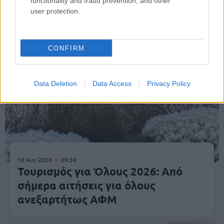
functionality and fraud prevention, and other
user protection.
Κοινωνία
CONFIRM
Data Deletion
Data Access
Privacy Policy
10 Αυγ 2026
09:34
Τουρισμός για Όλους 2026: Από
σήμερα αιτήσεις για όλους
ανεξαρτήτως ΑΦΜ