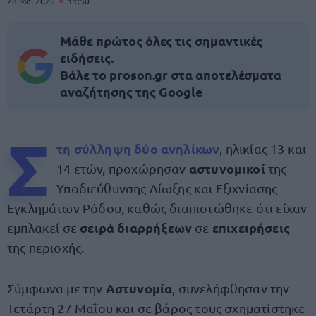
28 Μαΐ 2026
11:50
Μάθε πρώτος όλες τις σημαντικές
ειδήσεις.
Βάλε το proson.gr στα αποτελέσματα
αναζήτησης της Google
Σ
τη
σύλληψη δύο ανηλίκων
, ηλικίας 13 και
αστυνομικοί
14 ετών, προχώρησαν
της
Υποδιεύθυνσης Δίωξης και Εξιχνίασης
Εγκλημάτων Ρόδου, καθώς διαπιστώθηκε ότι είχαν
σειρά διαρρήξεων
επιχειρήσεις
εμπλακεί σε
σε
της περιοχής.
Αστυνομία
Σύμφωνα με την
, συνελήφθησαν την
Τετάρτη 27 Μαΐου και σε βάρος τους σχηματίστηκε