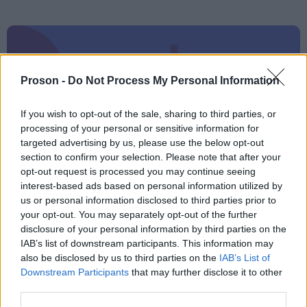
ΑΣΕΠ: Εξ αποστάσεως η πιο Εύκολη
Πιστοποίηση Υπολογιστών σε 2
Proson -
Do Not Process My Personal Information
μέρες
If you wish to opt-out of the sale, sharing to third parties, or
processing of your personal or sensitive information for
targeted advertising by us, please use the below opt-out
section to confirm your selection. Please note that after your
opt-out request is processed you may continue seeing
Μάθε πρώτος όλες τις σημαντικές
interest-based ads based on personal information utilized by
ειδήσεις.
us or personal information disclosed to third parties prior to
Βάλε το proson.gr στα αποτελέσματα
your opt-out. You may separately opt-out of the further
αναζήτησης της Google
disclosure of your personal information by third parties on the
IAB’s list of downstream participants. This information may
also be disclosed by us to third parties on the
IAB’s List of
Downstream Participants
that may further disclose it to other
third parties.