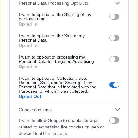
Δημοφιλείς Ειδήσεις
Please note that this website/app uses one or more Google
Personal Data Processing Opt Outs
services and may gather and store information including but
not limited to your visit or usage behaviour. You may click to
I want to opt-out of the Sharing of my
personal data.
grant or deny consent to Google and its third-party tags to
Opted In
use your data for below specified purposes in below Google
ΑΣΕΠ: Αυτές είναι οι δύο επόμενες
consent section.
I want to opt-out of the Sale of my
προκηρύξεις «μαμούθ» (με μόρια)
Personal Data.
Opted In
I want to opt-out of processing my
Personal Data for Targeted Advertising.
ΑΣΕΠ: Νέος γραπτός διαγωνισμός -
Opted In
Μόνιμοι στο υπουργείο Εξωτερικών
I want to opt-out of Collection, Use,
Retention, Sale, and/or Sharing of my
Personal Data that Is Unrelated with the
Purposes for which it was collected.
Opted Out
ΔΥΠΑ: 1.000 προσλήψεις με μισθό έως
1.250€ - Πού θα κάνετε αίτηση
Google consents
I want to allow Google to enable storage
related to advertising like cookies on web or
Κατώτατος μισθός: Σενάριο για
device identifiers in apps.