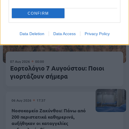
CONFIRM
Data Deletion
Data Access
Privacy Policy
07 Αυγ 2026
00:00
Εορτολόγιο 7 Αυγούστου: Ποιοι
γιορτάζουν σήμερα
06 Αυγ 2026
17:37
Νοσοκομείο Ζακύνθου: Πάνω από
200 περιστατικά καθημερινά,
αυξήθηκαν οι καταγγελίες