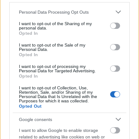
Please note that this website/app uses one or more Google
Personal Data Processing Opt Outs
services and may gather and store information including but
not limited to your visit or usage behaviour. You may click to
I want to opt-out of the Sharing of my
ΑΣΕΠ: Εξ αποστάσεως η πιο Εύκολη
personal data.
grant or deny consent to Google and its third-party tags to
Opted In
Πιστοποίηση Υπολογιστών σε 2
use your data for below specified purposes in below Google
μέρες
consent section.
I want to opt-out of the Sale of my
Personal Data.
Opted In
I want to opt-out of processing my
Personal Data for Targeted Advertising.
Opted In
Μάθε πρώτος όλες τις σημαντικές
ειδήσεις.
I want to opt-out of Collection, Use,
Retention, Sale, and/or Sharing of my
Βάλε το proson.gr στα αποτελέσματα
Personal Data that Is Unrelated with the
Purposes for which it was collected.
αναζήτησης της Google
Opted Out
Google consents
I want to allow Google to enable storage
related to advertising like cookies on web or