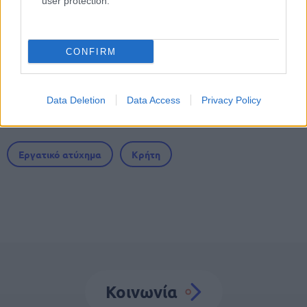
user protection.
ΔΕΥΑ Άργους - Μυκηνών: 16
προσλήψεις απόφοιτων ΠΕ, ΤΕ, ΔΕ και
ΥΕ
CONFIRM
Data Deletion
Data Access
Privacy Policy
Tags
Εργατικό ατύχημα
Κρήτη
Κοινωνία