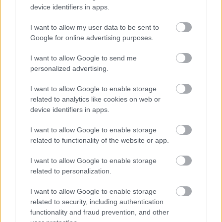
Δημοφιλείς Ειδήσεις
device identifiers in apps.
I want to allow my user data to be sent to
Google for online advertising purposes.
ΑΣΕΠ 6Κ/2026: 315 μόνιμοι στο
I want to allow Google to send me
Δημόσιο - Στις 1.102 οι αιτήσεις
personalized advertising.
(στατιστικά)
I want to allow Google to enable storage
related to analytics like cookies on web or
device identifiers in apps.
Κατώτατος μισθός: Σενάριο για
αύξηση στα 1.000 ευρώ από το 2027
I want to allow Google to enable storage
related to functionality of the website or app.
I want to allow Google to enable storage
related to personalization.
Ανοικτές 1.779 θέσεις εργασίας στο
Δημόσιο (χωρίς πτυχίο)
I want to allow Google to enable storage
related to security, including authentication
functionality and fraud prevention, and other