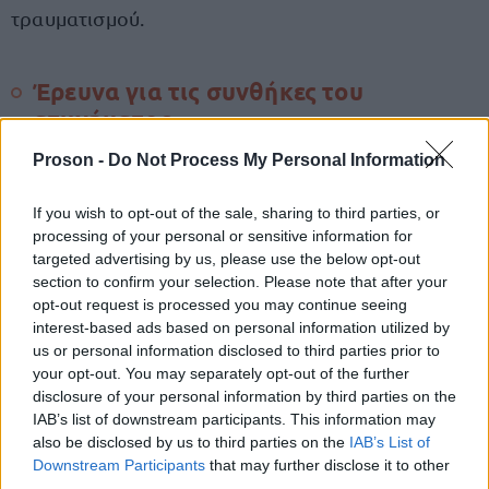
τραυματισμού.
Έρευνα για τις συνθήκες του
ατυχήματος
Proson -
Do Not Process My Personal Information
Παράλληλα, διερευνώνται οι ακριβείς συνθήκες
κάτω από τις οποίες σημειώθηκε το εργατικό
If you wish to opt-out of the sale, sharing to third parties, or
ατύχημα, καθώς και το εάν τηρούνταν όλα τα
processing of your personal or sensitive information for
targeted advertising by us, please use the below opt-out
προβλεπόμενα μέτρα ασφαλείας κατά τη
section to confirm your selection. Please note that after your
λειτουργία του εξοπλισμού.
opt-out request is processed you may continue seeing
interest-based ads based on personal information utilized by
us or personal information disclosed to third parties prior to
your opt-out. You may separately opt-out of the further
ΑΣΕΠ: Πιστοποίηση Αγγλικών σε
disclosure of your personal information by third parties on the
IAB’s list of downstream participants. This information may
μόνο 2 ημέρες στα χέρια σας
also be disclosed by us to third parties on the
IAB’s List of
Downstream Participants
that may further disclose it to other
third parties.