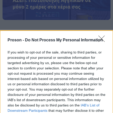
ΑΣΕΠ: Πιστοποίηση Αγγλικών σε
μόνο 2 ημέρες στα χέρια σας
Proson -
Do Not Process My Personal Information
ΑΣΕΠ: Εξ αποστάσεως η πιο Εύκολη
Πιστοποίηση Υπολογιστών σε 2
If you wish to opt-out of the sale, sharing to third parties, or
μέρες
processing of your personal or sensitive information for
targeted advertising by us, please use the below opt-out
section to confirm your selection. Please note that after your
opt-out request is processed you may continue seeing
interest-based ads based on personal information utilized by
us or personal information disclosed to third parties prior to
Μάθε πρώτος όλες τις σημαντικές
your opt-out. You may separately opt-out of the further
ειδήσεις.
disclosure of your personal information by third parties on the
Βάλε το proson.gr στα αποτελέσματα
IAB’s list of downstream participants. This information may
αναζήτησης της Google
also be disclosed by us to third parties on the
IAB’s List of
Downstream Participants
that may further disclose it to other