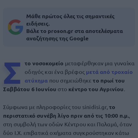
Μάθε πρώτος όλες τις σημαντικές
ειδήσεις.
Βάλε το proson.gr στα αποτελέσματα
αναζήτησης της Google
Σ
το
νοσοκομείο
μεταφέρθηκαν μια γυναίκα
μετά από
τροχαίο
οδηγός και ένα βρέφος
ατύχημα
το πρωί του
που σημειώθηκε
Σαββάτου 6 Ιουνίου
κέντρο του Αγρινίου
στο
.
το
Σύμφωνα με πληροφορίες του sinidisi.gr,
περιστατικό συνέβη λίγο πριν από τις 10:00 π.μ.
,
στη συμβολή των οδών Κέντρου και Παλαμά, όταν
δύο Ι.Χ. επιβατικά οχήματα συγκρούστηκαν κάτω