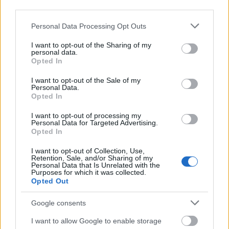
third parties.
Please note that this website/app uses one or more Google
Personal Data Processing Opt Outs
services and may gather and store information including but
Δημοφιλείς Ειδήσεις
not limited to your visit or usage behaviour. You may click to
I want to opt-out of the Sharing of my
personal data.
grant or deny consent to Google and its third-party tags to
Opted In
use your data for below specified purposes in below Google
consent section.
I want to opt-out of the Sale of my
Personal Data.
ΑΣΕΠ: Αυτές είναι οι δύο επόμενες
Opted In
προκηρύξεις «μαμούθ» (με μόρια)
I want to opt-out of processing my
Personal Data for Targeted Advertising.
Opted In
ΑΣΕΠ: Νέος γραπτός διαγωνισμός -
I want to opt-out of Collection, Use,
Retention, Sale, and/or Sharing of my
Μόνιμοι στο υπουργείο Εξωτερικών
Personal Data that Is Unrelated with the
Purposes for which it was collected.
Opted Out
Google consents
ΔΥΠΑ: 1.000 προσλήψεις με μισθό έως
1.250€ - Πού θα κάνετε αίτηση
I want to allow Google to enable storage