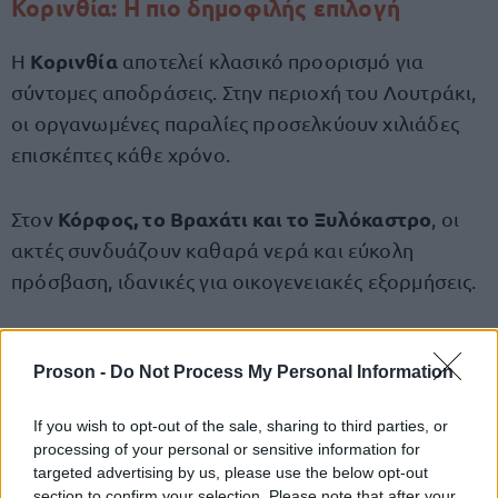
Κορινθία: Η πιο δημοφιλής επιλογή
Κορινθία
Η
αποτελεί κλασικό προορισμό για
σύντομες αποδράσεις. Στην περιοχή του Λουτράκι,
οι οργανωμένες παραλίες προσελκύουν χιλιάδες
επισκέπτες κάθε χρόνο.
Κόρφος, το Βραχάτι και το Ξυλόκαστρο
Στον
, οι
ακτές συνδυάζουν καθαρά νερά και εύκολη
πρόσβαση, ιδανικές για οικογενειακές εξορμήσεις.
Εύβοια και Βοιωτία: Δροσιά δίπλα στην
Proson -
Do Not Process My Personal Information
Αττική
If you wish to opt-out of the sale, sharing to third parties, or
Η Χαλκίδα και οι γύρω περιοχές προσφέρουν
processing of your personal or sensitive information for
παραλίες όπως το Λευκαντί και οι Αλυκές Δροσιάς,
targeted advertising by us, please use the below opt-out
section to confirm your selection. Please note that after your