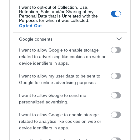
Αττικής
και των γύρω περιοχών αποτελούν
I want to opt-out of Collection, Use,
Retention, Sale, and/or Sharing of my
ιδανικό προορισμό για όσους αναζητούν καθαρές
Personal Data that Is Unrelated with the
Purposes for which it was collected.
και οργανωμένες ακτές σε μικρή απόσταση από την
Opted Out
πρωτεύουσα. Από σύντομες αποδράσεις λίγων
ωρών μέχρι ολοήμερες εξορμήσεις δίπλα στη
Google consents
κοντά στην
θάλασσα, οι επιλογές που βρίσκονται
I want to allow Google to enable storage
Αθήνα
καλύπτουν κάθε ανάγκη, προσφέροντας
related to advertising like cookies on web or
device identifiers in apps.
υψηλό επίπεδο υπηρεσιών, ασφάλεια και ποιοτικές
συνθήκες κολύμβησης.
I want to allow my user data to be sent to
Google for online advertising purposes.
I want to allow Google to send me
personalized advertising.
ΑΣΕΠ: Πιστοποίηση Αγγλικών σε
μόνο 2 ημέρες στα χέρια σας
I want to allow Google to enable storage
related to analytics like cookies on web or
device identifiers in apps.