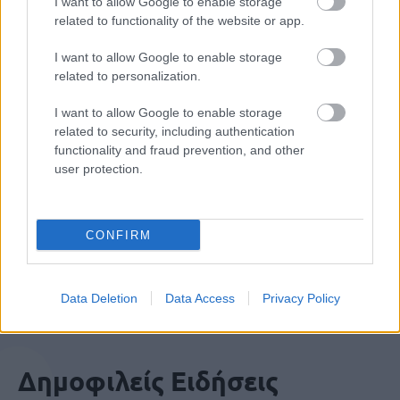
I want to allow Google to enable storage
related to functionality of the website or app.
ΑΣΕΠ: Εξ αποστάσεως η πιο Εύκολη
I want to allow Google to enable storage
Πιστοποίηση Υπολογιστών σε 2
related to personalization.
μέρες
I want to allow Google to enable storage
related to security, including authentication
functionality and fraud prevention, and other
user protection.
Μάθε πρώτος όλες τις σημαντικές
ειδήσεις.
CONFIRM
Βάλε το proson.gr στα αποτελέσματα
αναζήτησης της Google
Data Deletion
Data Access
Privacy Policy
Δημοφιλείς Ειδήσεις