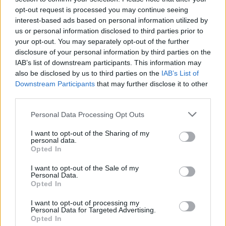
αγαπημένες επιλογές για γρήγορη απόδραση.
opt-out request is processed you may continue seeing
interest-based ads based on personal information utilized by
Στην Κάρυστος, οι ακτές συνδυάζουν καθαρά νερά
us or personal information disclosed to third parties prior to
your opt-out. You may separately opt-out of the further
και πιο ήσυχους ρυθμούς, ενώ η Βοιωτία διατηρεί
disclosure of your personal information by third parties on the
επίσης βραβευμένες παραλίες που παραμένουν
IAB’s list of downstream participants. This information may
λιγότερο κορεσμένες.
also be disclosed by us to third parties on the
IAB’s List of
Downstream Participants
that may further disclose it to other
third parties.
Αργολίδα: Θάλασσα και ιστορία μαζί
Please note that this website/app uses one or more Google
Personal Data Processing Opt Outs
services and may gather and store information including but
Η Αργολίδα προσφέρει μια πιο ολοκληρωμένη
not limited to your visit or usage behaviour. You may click to
I want to opt-out of the Sharing of my
personal data.
grant or deny consent to Google and its third-party tags to
εμπειρία, συνδυάζοντας πολιτισμό και θάλασσα.
Opted In
use your data for below specified purposes in below Google
Στην περιοχή του Ναύπλιο, παραλίες όπως το
consent section.
I want to opt-out of the Sale of my
Κονδύλι και η Πλάκα ξεχωρίζουν για τα καθαρά
Personal Data.
Opted In
νερά και την οργανωμένη υποδομή τους.
I want to opt-out of processing my
Personal Data for Targeted Advertising.
βραβευμένες με Γαλάζια Σημαία
της
Οι
παραλίες
Opted In