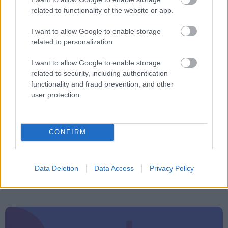
υπάρξει πλήρης εικόνα για την κατάσταση στην
related to functionality of the website or app.
περιοχή.
I want to allow Google to enable storage
related to personalization.
Η παρακολούθηση της σεισμικής
I want to allow Google to enable storage
δραστηριότητας συνεχίζεται σε 24ωρη βάση,
related to security, including authentication
ενώ οι αρχές παραμένουν σε αυξημένη
functionality and fraud prevention, and other
user protection.
επιφυλακή για κάθε ενδεχόμενο.
CONFIRM
ΑΣΕΠ: Πιστοποίηση Αγγλικών σε
μόνο 2 ημέρες στα χέρια σας
Data Deletion
Data Access
Privacy Policy