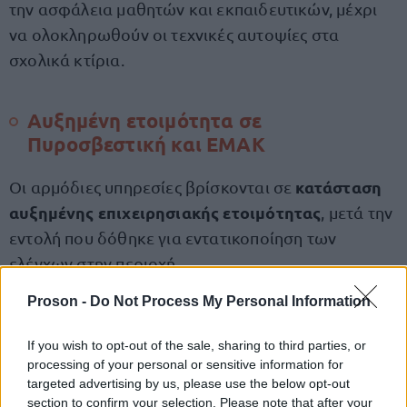
την ασφάλεια μαθητών και εκπαιδευτικών, μέχρι
να ολοκληρωθούν οι τεχνικές αυτοψίες στα
σχολικά κτίρια.
Αυξημένη ετοιμότητα σε
Πυροσβεστική και ΕΜΑΚ
κατάσταση
Οι αρμόδιες υπηρεσίες βρίσκονται σε
αυξημένης επιχειρησιακής ετοιμότητας
, μετά την
εντολή που δόθηκε για εντατικοποίηση των
ελέγχων στην περιοχή.
Proson -
Do Not Process My Personal Information
ΕΜΑΚ
Παράλληλα, οι μονάδες της
έχουν τεθεί σε
20 πυροσβεστικά
επιφυλακή, ενώ συνολικά
If you wish to opt-out of the sale, sharing to third parties, or
οχήματα
processing of your personal or sensitive information for
πραγματοποιούν περιπολίες και
targeted advertising by us, please use the below opt-out
προληπτικούς ελέγχους στο οδικό δίκτυο και σε
section to confirm your selection. Please note that after your