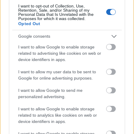
Οι ειδικοί εμφανίζονται συγκρατημένοι στις
I want to opt-out of Collection, Use,
Retention, Sale, and/or Sharing of my
εκτιμήσεις τους, επισημαίνοντας ότι τα επόμενα
Personal Data that Is Unrelated with the
Purposes for which it was collected.
24ωρα
θα είναι ιδιαίτερα σημαντικά για την
Opted Out
εξαγωγή ασφαλέστερων συμπερασμάτων σχετικά
Google consents
με τη συμπεριφορά του σεισμικού φαινομένου.
I want to allow Google to enable storage
related to advertising like cookies on web or
Οδηγίες προς τους κατοίκους
device identifiers in apps.
Οι αρμόδιες αρχές καλούν τους πολίτες να
I want to allow my user data to be sent to
Google for online advertising purposes.
ψύχραιμοι και προσεκτικοί
παραμείνουν
,
Πολιτικής
ακολουθώντας πιστά τις οδηγίες της
I want to allow Google to send me
Προστασίας
personalized advertising.
.
I want to allow Google to enable storage
Παράλληλα, συνιστάται η αποφυγή εισόδου σε
related to analytics like cookies on web or
device identifiers in apps.
κτίρια που έχουν υποστεί ζημιές έως ότου
ολοκληρωθούν οι προβλεπόμενοι έλεγχοι και
I want to allow Google to enable storage