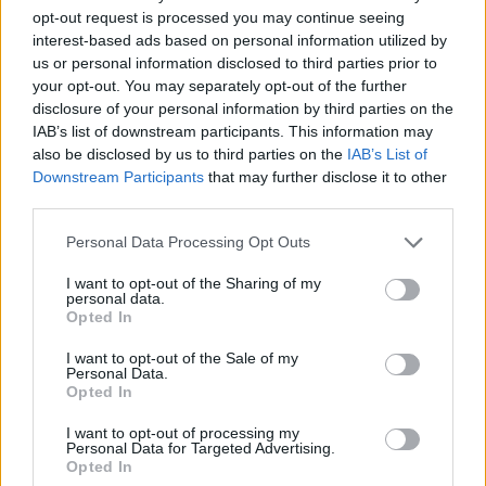
κρίσιμες υποδομές.
opt-out request is processed you may continue seeing
interest-based ads based on personal information utilized by
us or personal information disclosed to third parties prior to
Ειδικά συνεργεία συνεχίζουν την καταγραφή
your opt-out. You may separately opt-out of the further
πιθανών ζημιών σε κτίρια και εγκαταστάσεις,
disclosure of your personal information by third parties on the
IAB’s list of downstream participants. This information may
προκειμένου να διασφαλιστεί η προστασία των
also be disclosed by us to third parties on the
IAB’s List of
κατοίκων.
Downstream Participants
that may further disclose it to other
third parties.
Τι εξετάζουν οι σεισμολόγοι για την
Please note that this website/app uses one or more Google
Personal Data Processing Opt Outs
services and may gather and store information including but
εξέλιξη του φαινομένου
not limited to your visit or usage behaviour. You may click to
I want to opt-out of the Sharing of my
personal data.
grant or deny consent to Google and its third-party tags to
Οι επιστήμονες παρακολουθούν στενά τη
Opted In
use your data for below specified purposes in below Google
μετασεισμική ακολουθία στη Βόρεια Εύβοια
,
consent section.
I want to opt-out of the Sale of my
Personal Data.
επιχειρώντας να διαπιστώσουν εάν ο σεισμός των
Opted In
5,2 Ρίχτερ
αποτέλεσε την κύρια δόνηση ή αν το
I want to opt-out of processing my
φαινόμενο ενδέχεται να εξελιχθεί περαιτέρω.
Personal Data for Targeted Advertising.
Opted In