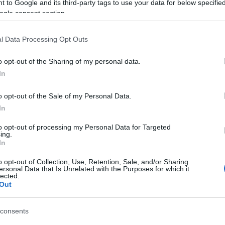
τέλεστο έργο.
 to Google and its third-party tags to use your data for below specifi
ogle consent section.
l Data Processing Opt Outs
τοποίηση Αγγλικών σε μόνο 2 ημέρες στα χέρια
o opt-out of the Sharing of my personal data.
In
o opt-out of the Sale of my Personal Data.
In
αποστάσεως η πιο Εύκολη Πιστοποίηση Υπολογι
to opt-out of processing my Personal Data for Targeted
ing.
In
o opt-out of Collection, Use, Retention, Sale, and/or Sharing
ersonal Data that Is Unrelated with the Purposes for which it
lected.
Out
πρώτος όλες τις σημαντικές ειδήσεις.
 το proson.gr στα αποτελέσματα αναζήτησης τη
consents