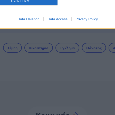
CONFIRM
ς στο Εθνικό Θέατρο για απόφοιτους λυκείου -
α προσόντα
Data Deletion
Data Access
Privacy Policy
Τέμπη
Δικαστήρια
Έγκλημα
Θάνατος