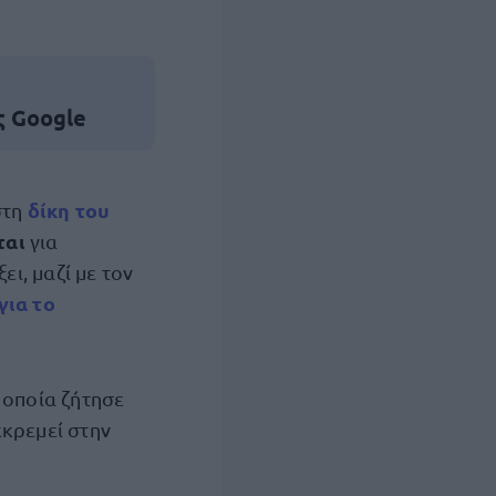
ς Google
δίκη
του
τη
ται
για
ει, μαζί με τον
για το
 οποία ζήτησε
κκρεμεί στην