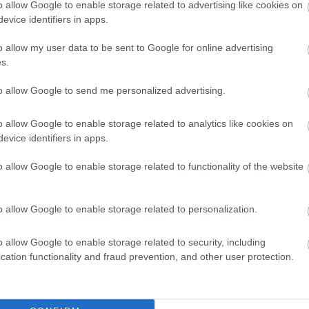
o allow Google to enable storage related to advertising like cookies on
evice identifiers in apps.
o allow my user data to be sent to Google for online advertising
s.
είς Ειδήσεις
to allow Google to send me personalized advertising.
o allow Google to enable storage related to analytics like cookies on
.779 θέσεις εργασίας στο Δημόσιο (χωρίς πτυχί
evice identifiers in apps.
o allow Google to enable storage related to functionality of the website
γραμματισμός προσλήψεων 2027 - Παρατείνεται
o allow Google to enable storage related to personalization.
o allow Google to enable storage related to security, including
cation functionality and fraud prevention, and other user protection.
ς αναπληρωτών: Περίπου 30.000 ονόματα στην