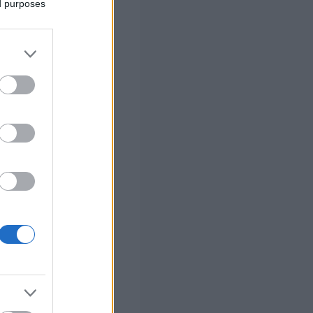
ed purposes
 σας
στών σε 2
ς Google