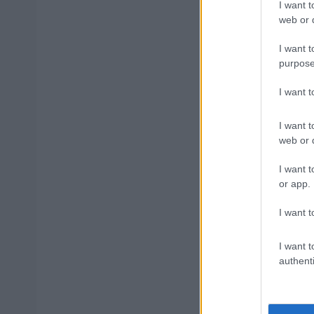
I want t
web or d
I want t
purpose
Δημοφιλ
I want 
I want t
Ανοικτές 1
web or d
I want t
or app.
ΥΠΕΣ: Προ
Στάδιο
I want t
I want t
authenti
Προσλήψει