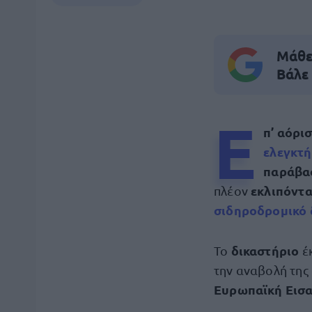
Μάθε 
Βάλε
Ε
π’ αόρι
ελεγκτ
παράβα
εκλιπόντα
πλέον
σιδηροδρομικό 
δικαστήριο
Το
έ
την αναβολή της
Ευρωπαϊκή Εισα