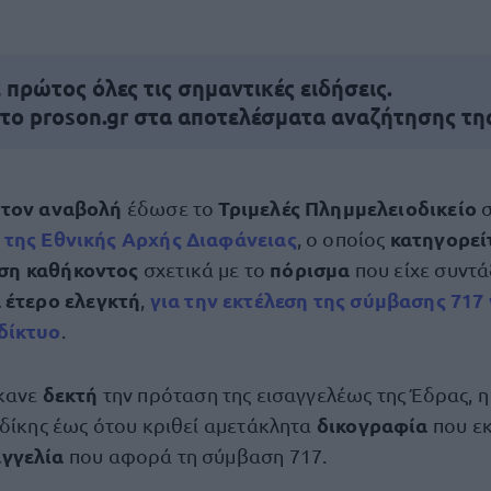
πρώτος όλες τις σημαντικές ειδήσεις.
 το proson.gr στα αποτελέσματα αναζήτησης τη
στον
αναβολή
Τριμελές Πλημμελειοδικείο
έδωσε το
σ
ή
της
Εθνικής Αρχής Διαφάνειας
κατηγορεί
, ο οποίος
ση καθήκοντος
πόρισμα
σχετικά με το
που είχε συντάξ
 έτερο ελεγκτή
για την εκτέλεση της
σύμβασης 717
,
δίκτυο
.
δεκτή
κανε
την πρόταση της εισαγγελέως της Έδρας, η
δικογραφία
 δίκης έως ότου κριθεί αμετάκλητα
που ε
γγελία
που αφορά τη σύμβαση 717.