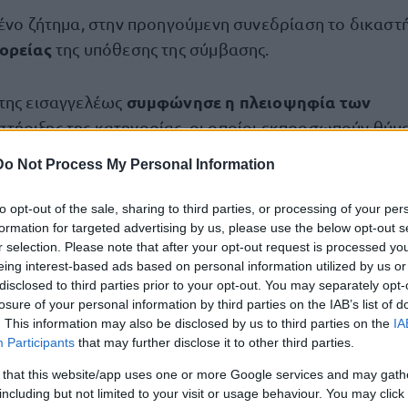
μένο ζήτημα, στην προηγούμενη συνεδρίαση το δικαστή
πορείας
της υπόθεσης της σύμβασης.
συμφώνησε η πλειοψηφία των
της εισαγγελέως
τήριξης της κατηγορίας, οι οποίοι εκπροσωπούν θύμ
οι δικηγόροι θυμάτων διαφώνησαν, ζητώντας να συνεχ
Do Not Process My Personal Information
to opt-out of the sale, sharing to third parties, or processing of your per
formation for targeted advertising by us, please use the below opt-out s
ι το αδίκημα της παράβασης καθήκοντος, σχετίζεται 
r selection. Please note that after your opt-out request is processed y
να
που διενήργησαν οι ελεγκτές, όσον αφορά την υλοπ
eing interest-based ads based on personal information utilized by us or
αναβάθμιση του συστήματος σηματ
ς ΕΡΓΟΣΕ για την
disclosed to third parties prior to your opt-out. You may separately opt-
losure of your personal information by third parties on the IAB’s list of
τη σιδηροδρομική γραμμή Αθήνα - Θεσσαλονίκη - Πρ
. This information may also be disclosed by us to third parties on the
IA
Participants
that may further disclose it to other third parties.
κατηγορία, ο έλεγχος διενεργήθηκε με τρόπο που «ω
 that this website/app uses one or more Google services and may gath
αποτρέποντας την απόδοση ποινικών ευ
παιτίους»,
including but not limited to your visit or usage behaviour. You may click 