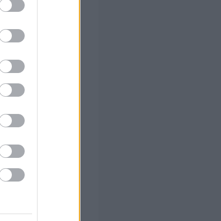
ο)
 το Β'
 α' φάση