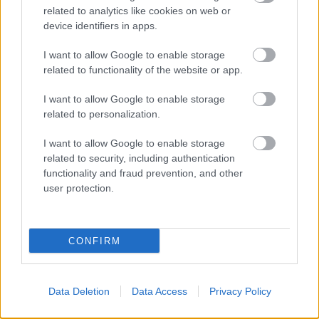
related to analytics like cookies on web or
device identifiers in apps.
I want to allow Google to enable storage
related to functionality of the website or app.
ΑΣΕΠ: Εξ αποστάσεως η πιο Εύκολη
I want to allow Google to enable storage
Πιστοποίηση Υπολογιστών σε 2
related to personalization.
μέρες
I want to allow Google to enable storage
related to security, including authentication
functionality and fraud prevention, and other
user protection.
Μάθε πρώτος όλες τις σημαντικές
ειδήσεις.
CONFIRM
Βάλε το proson.gr στα αποτελέσματα
αναζήτησης της Google
Data Deletion
Data Access
Privacy Policy