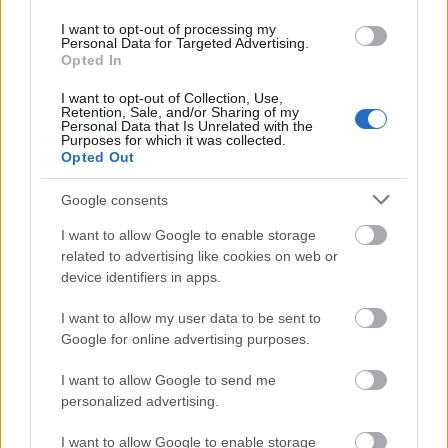
Κατά τις βραδινές ώρες αλλά και νωρίς το πρωί της
I want to opt-out of processing my
Personal Data for Targeted Advertising.
τοπικά
Τετάρτης, ενδέχεται να παρατηρηθεί
Opted In
περιορισμένη ορατότητα
σε περιοχές των
I want to opt-out of Collection, Use,
δυτικών και βόρειων ηπειρωτικών, λόγω
Retention, Sale, and/or Sharing of my
Personal Data that Is Unrelated with the
αυξημένων ποσοστών υγρασίας.
Purposes for which it was collected.
Opted Out
Ο καιρός των επόμενων ωρών θα συνδυάσει
Google consents
καλοκαιρινή ζέστη με τοπικές απογευματινές
I want to allow Google to enable storage
καταιγίδες, χωρίς όμως να μεταβάλλεται
related to advertising like cookies on web or
ουσιαστικά η γενικότερη καλοκαιρινή εικόνα που
device identifiers in apps.
επικρατεί στη χώρα.
I want to allow my user data to be sent to
Google for online advertising purposes.
I want to allow Google to send me
ΑΣΕΠ: Πιστοποίηση Αγγλικών σε
personalized advertising.
μόνο 2 ημέρες στα χέρια σας
I want to allow Google to enable storage