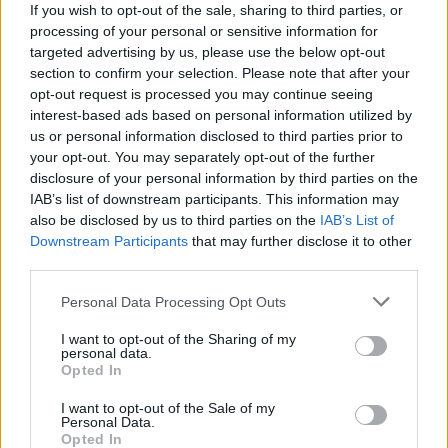
If you wish to opt-out of the sale, sharing to third parties, or
processing of your personal or sensitive information for
30 έως 32 βαθμούς Κελσίου
στις περισσότερες
targeted advertising by us, please use the below opt-out
περιοχές της χώρας.
section to confirm your selection. Please note that after your
opt-out request is processed you may continue seeing
interest-based ads based on personal information utilized by
33 έως 34 βαθμούς Κελσίου
στα δυτικά και
us or personal information disclosed to third parties prior to
νότια ηπειρωτικά.
your opt-out. You may separately opt-out of the further
disclosure of your personal information by third parties on the
IAB’s list of downstream participants. This information may
33 έως 34 βαθμούς Κελσίου
τοπικά στη νότια
also be disclosed by us to third parties on the
IAB’s List of
Downstream Participants
that may further disclose it to other
Κρήτη.
third parties.
Please note that this website/app uses one or more Google
Οι υψηλότερες τιμές θα καταγραφούν κυρίως σε
Personal Data Processing Opt Outs
services and may gather and store information including but
κλειστές ηπειρωτικές περιοχές όπου η ηλιοφάνεια
not limited to your visit or usage behaviour. You may click to
I want to opt-out of the Sharing of my
personal data.
θα είναι κυρίαρχη.
grant or deny consent to Google and its third-party tags to
Opted In
use your data for below specified purposes in below Google
consent section.
I want to opt-out of the Sale of my
Περιορισμένη ορατότητα τη νύχτα
Personal Data.
Opted In