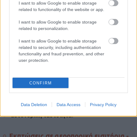
I want to allow Google to enable storage
άλλες εταιρείες στον ανωτέρω πίνακα, οπότε και
related to functionality of the website or app.
νεότερη ενημέρωση
θα εκδοθεί
.
I want to allow Google to enable storage
related to personalization.
Δικαιολογητικά Έκπτωσης
I want to allow Google to enable storage
δικαιούχοι
related to security, including authentication
Οι
εκπαιδευτικοί οφείλουν να
functionality and fraud prevention, and other
επιδεικνύουν τόσο κατά την έκδοση εισιτηρίων
user protection.
εξής
όσο και κατά την επιβίβασή τους, τα
δικαιολογητικά
:
CONFIRM
σχετικό ΦΕΚ ή υπουργική απόφαση
το
που
πιστοποιεί την τοποθέτηση,
Data Deletion
Data Access
Privacy Policy
αστυνομική ταυτότητα
.
Εκπτώσεις σε αεροπορικά εισιτήρια -