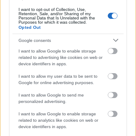
συστημάτων κρατήσεων.
I want to opt-out of Collection, Use,
Retention, Sale, and/or Sharing of my
Personal Data that Is Unrelated with the
Purposes for which it was collected.
Σκύρος Ναυτική Εταιρεία (Skyros
Opted Out
Shipping Co.)
Google consents
Έκπτωση 50% στα ακτοπλοϊκά εισιτήρια
των
I want to allow Google to enable storage
αναπληρωτών εκπαιδευτικών, η οποία ισχύει για το
related to advertising like cookies on web or
ατομικό τους εισιτήριο και για το εισιτήριο του Ι.Χ.
device identifiers in apps.
αυτοκινήτου τους.
I want to allow my user data to be sent to
Google for online advertising purposes.
Η έκπτωση εφαρμόζεται καθ’ όλη τη διάρκεια του
I want to allow Google to send me
και
έτους, καθώς και στις εξής περιόδους αιχμής
personalized advertising.
πιο συγκεκριμένα για την περίοδο
: 19 Ιουνίου – 3
I want to allow Google to enable storage
Ιουλίου 2026.
related to analytics like cookies on web or
device identifiers in apps.
επόμενες ημέρες
Τις
ενδέχεται να προστεθούν και