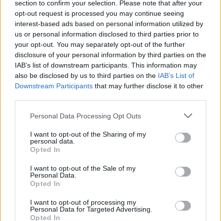
εσωτερικού
τις γραμμές
.
section to confirm your selection. Please note that after your
opt-out request is processed you may continue seeing
interest-based ads based on personal information utilized by
SEAJETS
us or personal information disclosed to third parties prior to
your opt-out. You may separately opt-out of the further
disclosure of your personal information by third parties on the
έκπτωση ορίζεται σε ποσοστό 50% επί του
Η
IAB’s list of downstream participants. This information may
αντίτιμου εισιτηρίου
, τόσο στα ατομικά όσο και
also be disclosed by us to third parties on the
IAB’s List of
στα εισιτήρια οχήματος (Ι.Χ. & δίκυκλα).
Downstream Participants
that may further disclose it to other
third parties.
Please note that this website/app uses one or more Google
εξής
Η έκπτωση ισχύει για δρομολόγια για την
Personal Data Processing Opt Outs
services and may gather and store information including but
περίοδο
19 Ιουνίου - 3 Ιουλίου 2026
:
.
not limited to your visit or usage behaviour. You may click to
I want to opt-out of the Sharing of my
personal data.
grant or deny consent to Google and its third-party tags to
Opted In
use your data for below specified purposes in below Google
μετακινήσεις
Η έκπτωση έχει εφαρμογή στις
από
consent section.
I want to opt-out of the Sale of my
όλα τα πλοία της SEAJETS και θα παρέχεται
Personal Data.
Opted In
αποκλειστικά
και μόνο μέσω των συνεργαζόμενων
πρακτορείων έκδοσης εισιτηρίων. Η συγκεκριμένη
I want to opt-out of processing my
Personal Data for Targeted Advertising.
έκπτωση δεν διατίθεται μέσω των on-line
Opted In