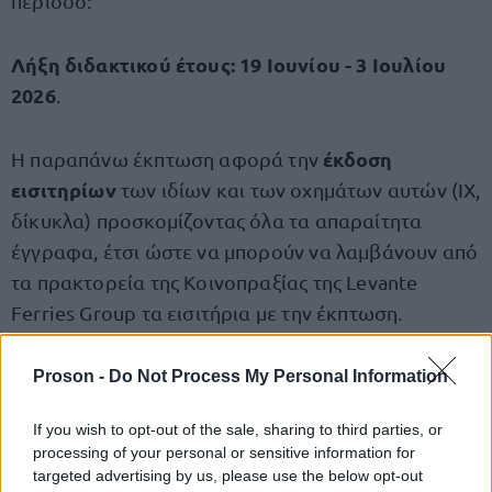
περίοδο:
Λήξη διδακτικού έτους: 19 Ιουνίου - 3 Ιουλίου
2026
.
έκδοση
Η παραπάνω έκπτωση αφορά την
εισιτηρίων
των ιδίων και των οχημάτων αυτών (ΙΧ,
δίκυκλα) προσκομίζοντας όλα τα απαραίτητα
έγγραφα, έτσι ώστε να μπορούν να λαμβάνουν από
τα πρακτορεία της Κοινοπραξίας της Levante
Ferries Group τα εισιτήρια με την έκπτωση.
Proson -
Do Not Process My Personal Information
Μινωικές Γραμμές (Minoan Lines)
If you wish to opt-out of the sale, sharing to third parties, or
Έκπτωση 50% στα εισιτήρια
των αναπληρωτών
processing of your personal or sensitive information for
πρωτοβάθμιας & δευτεροβάθμιας εκπαίδευσης για
targeted advertising by us, please use the below opt-out