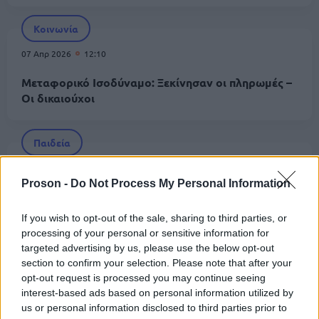
Κοινωνία
07 Απρ 2026
12:10
Μεταφορικό Ισοδύναμο: Ξεκίνησαν οι πληρωμές –
Οι δικαιούχοι
Παιδεία
30 Μαρ 2026
18:03
Proson -
Do Not Process My Personal Information
Αναπληρωτές: Εκπτώσεις έως 50% σε ακτοπλοϊκά
και αεροπορικά εισιτήρια για το Πάσχα
If you wish to opt-out of the sale, sharing to third parties, or
processing of your personal or sensitive information for
targeted advertising by us, please use the below opt-out
Επιδόματα
section to confirm your selection. Please note that after your
opt-out request is processed you may continue seeing
17 Μαρ 2026
10:27
interest-based ads based on personal information utilized by
Βασίλης Κικίλιας: Έως και 600 ευρώ το επίδομα
us or personal information disclosed to third parties prior to