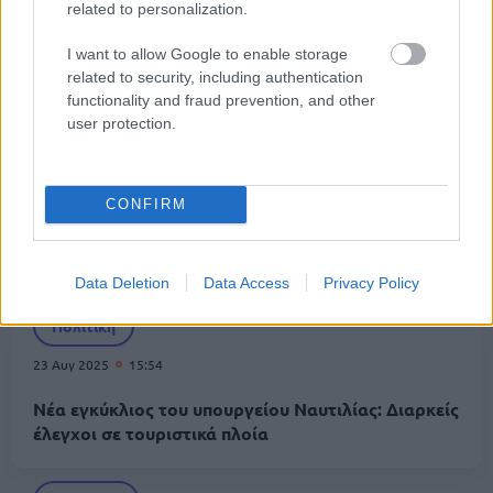
related to personalization.
15 Οκτ 2025
12:06
Υπουργεία: Έρχονται 9.610 μόνιμες προσλήψεις το
I want to allow Google to enable storage
2026
related to security, including authentication
functionality and fraud prevention, and other
user protection.
Πολιτική
29 Αυγ 2025
11:25
CONFIRM
Κικίλιας: Ανακοίνωσε εκπτώσεις και δωρεάν
μετακινήσεις για νησιώτες
Data Deletion
Data Access
Privacy Policy
Πολιτική
23 Αυγ 2025
15:54
Νέα εγκύκλιος του υπουργείου Ναυτιλίας: Διαρκείς
έλεγχοι σε τουριστικά πλοία