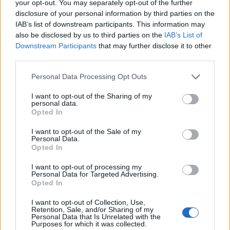
ανεργίας για τους ναυτικούς
your opt-out. You may separately opt-out of the further
disclosure of your personal information by third parties on the
IAB’s list of downstream participants. This information may
also be disclosed by us to third parties on the
IAB’s List of
Κόσμος
Downstream Participants
that may further disclose it to other
12 Μαρ 2026
08:36
third parties.
Υπ. Ναυτιλίας: Σώοι οι 22 ναυτικοί του
Please note that this website/app uses one or more Google
Personal Data Processing Opt Outs
ελληνόκτητου τάνκερ στον Περσικό
services and may gather and store information including but
not limited to your visit or usage behaviour. You may click to
I want to opt-out of the Sharing of my
personal data.
grant or deny consent to Google and its third-party tags to
Opted In
use your data for below specified purposes in below Google
Κοινωνία
consent section.
I want to opt-out of the Sale of my
05 Μαρ 2026
09:31
Personal Data.
Opted In
Απεργούν σήμερα οι ναυτικοί: Δεμένα τα πλοία σε
I want to opt-out of processing my
όλη τη χώρα
Personal Data for Targeted Advertising.
Opted In
Παιδεία
I want to opt-out of Collection, Use,
Retention, Sale, and/or Sharing of my
Personal Data that Is Unrelated with the
12 Ιαν 2026
11:41
Purposes for which it was collected.