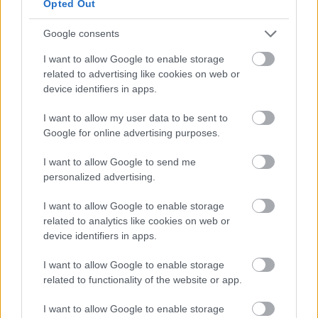
Opted Out
Αναπληρωτές: Εκπτώσεις σε ακτοπλοϊκά και
αεροπορικά εισιτήρια για όλο το σχολικό έτος
Google consents
I want to allow Google to enable storage
Επιδόματα
related to advertising like cookies on web or
device identifiers in apps.
27 Νοε 2025
13:59
I want to allow my user data to be sent to
Επίδομα ανεργίας ναυτικών: Διπλασιάζεται στα
Google for online advertising purposes.
600 ευρώ
I want to allow Google to send me
personalized advertising.
Παιδεία
I want to allow Google to enable storage
03 Νοε 2025
11:13
related to analytics like cookies on web or
device identifiers in apps.
Σπουδαστές: Ποιοι δικαιούνται επίδομα 880 ευρώ
I want to allow Google to enable storage
related to functionality of the website or app.
Προκηρύξεις
I want to allow Google to enable storage