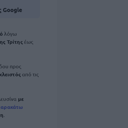
ς Google
δό
λόγω
ης Τρίτης
έως
δου προς
κλειστός
από τις
με
Ελευσίνα
παρακάτω
ση
.