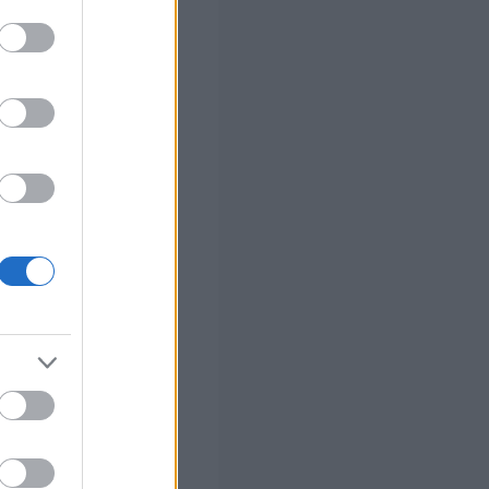
στών σε 2
ς Google
ο