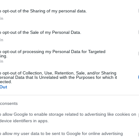
o opt-out of the Sharing of my personal data.
αποστάσεως η πιο Εύκολη Πιστοποίηση Υπολογι
In
o opt-out of the Sale of my Personal Data.
In
to opt-out of processing my Personal Data for Targeted
ing.
πρώτος όλες τις σημαντικές ειδήσεις.
In
 το proson.gr στα αποτελέσματα αναζήτησης τη
o opt-out of Collection, Use, Retention, Sale, and/or Sharing
ersonal Data that Is Unrelated with the Purposes for which it
lected.
Out
consents
είς Ειδήσεις
o allow Google to enable storage related to advertising like cookies on
evice identifiers in apps.
o allow my user data to be sent to Google for online advertising
ς γραπτός διαγωνισμός - Μόνιμοι στο υπουργεί