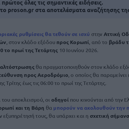
πρώτος όλες τις σημαντικές ειδήσεις.
 το proson.gr στα αποτελέσματα αναζήτησης τη
ριακές ρυθμίσεις
θα τεθούν σε ισχύ
Αττική Ο
στην
ιών
προς Κορωπί
βράδυ τ
, στον κλάδο εξόδου
, από το
00 το πρωί της Τετάρτης
10 Ιουνίου 2026.
φαλτόστρωσης
θα πραγματοποιηθούν στον κλάδο εξό
τεύθυνση προς Αεροδρόμιο
, ο οποίος θα παραμείνει
ης Τρίτης έως τις 06:00 το πρωί της Τετάρτης.
οδηγοί
α του αποκλεισμού, οι
που κινούνται από την 
ορωπί και τη Βάρη
μπορούν να ακολουθούν την
θα
σχετική σήμαν
την εξυπηρέτησή τους, θα υπάρχει και η