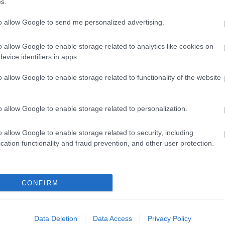
s.
ών
to allow Google to send me personalized advertising.
o allow Google to enable storage related to analytics like cookies on
 μισθός: Σενάριο για αύξηση στα 1.000 ευρώ απ
evice identifiers in apps.
o allow Google to enable storage related to functionality of the website
26: 315 μόνιμοι στο Δημόσιο - Στις 1.102 οι αιτ
ά)
o allow Google to enable storage related to personalization.
o allow Google to enable storage related to security, including
cation functionality and fraud prevention, and other user protection.
οσλήψεις αναπληρωτών: Βγαίνουν τα προσωρι
ατα (1ΓΕ και 2ΓΕ/2026)
CONFIRM
Data Deletion
Data Access
Privacy Policy