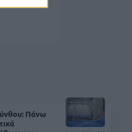
ύνθου: Πάνω
τικά