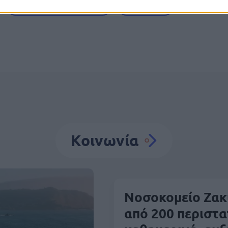
Κυκλοφοριακές ρυθμίσεις
Αυτοκίνητο
Κοινωνία
Νοσοκομείο Ζακ
από 200 περιστα