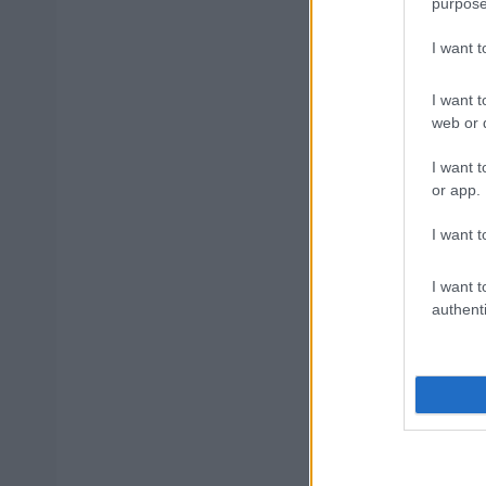
purpose
Εξωτερικ
I want 
I want t
Κατώτατος
web or d
I want t
or app.
ΑΣΕΠ 6Κ/20
(στατιστικ
I want t
I want t
authenti
ΑΣΕΠ - Πρ
αποτελέσμ