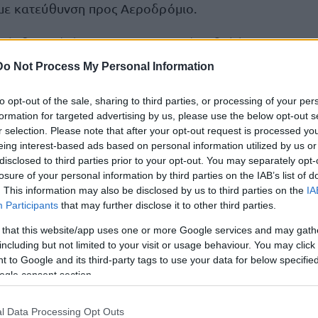
με κατεύθυνση προς Αεροδρόμιο.
Κόμβο K1 (σήμανση προς «Τοπικές Οδοί»).
Do Not Process My Personal Information
τερά
(σήμανση προς «Αθήνα»).
to opt-out of the sale, sharing to third parties, or processing of your per
ά
στην Αττική Οδό στον Κόμβο K1 (σήμανση προς «Αθή
formation for targeted advertising by us, please use the below opt-out s
r selection. Please note that after your opt-out request is processed y
προς Βάρη-Κορωπί.
eing interest-based ads based on personal information utilized by us or
disclosed to third parties prior to your opt-out. You may separately opt-
losure of your personal information by third parties on the IAB’s list of
Κόμβο 20 (σήμανση προς «Βάρη-Κορωπί»).
. This information may also be disclosed by us to third parties on the
IA
Participants
that may further disclose it to other third parties.
 that this website/app uses one or more Google services and may gath
τοποίηση Αγγλικών σε μόνο 2 ημέρες στα χέρια
including but not limited to your visit or usage behaviour. You may click 
 to Google and its third-party tags to use your data for below specifi
ogle consent section.
l Data Processing Opt Outs