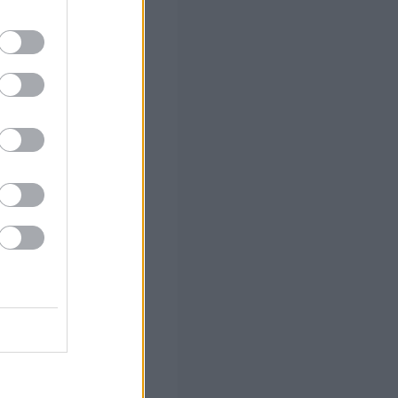
ό το 2027
ήσεις
νά