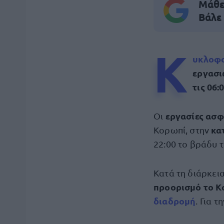
Μάθε 
Βάλε
Κ
υκλοφο
εργασ
τις 06:
εργασίες ασ
Οι
κα
Κορωπί, στην
22:00 το βράδυ τ
Κατά τη διάρκει
προορισμό το Κ
διαδρομή
. Για 