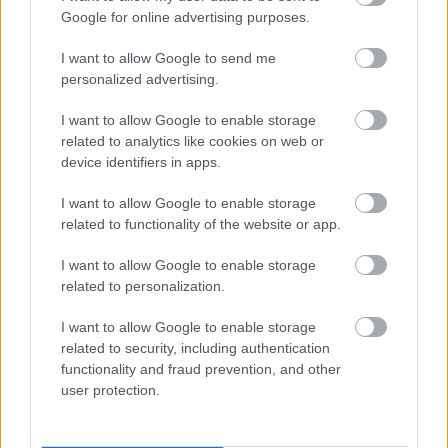
Google for online advertising purposes.
I want to allow Google to send me
personalized advertising.
10 Αυγ 2026
17:50
Voucher παιδικών σταθμών ΕΣΠΑ:
I want to allow Google to enable storage
Ανακοινώθηκαν τα προσωρινά
related to analytics like cookies on web or
device identifiers in apps.
αποτελέσματα
I want to allow Google to enable storage
related to functionality of the website or app.
10 Αυγ 2026
17:28
I want to allow Google to enable storage
Δημόσιο: Τι αλλάζει στις εγκυκλίους
related to personalization.
από 1η Οκτωβρίου
I want to allow Google to enable storage
related to security, including authentication
functionality and fraud prevention, and other
user protection.
10 Αυγ 2026
16:28
Ηλεία: Φωτιά σε Γαστούνη και