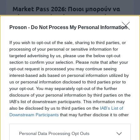
Market Pass 2026: Ποιοι μπορούν να
πάρουν voucher έως 1.200 ευρώ
Proson -
Do Not Process My Personal Information
Τι σημαίνει η λέξη «αφερμάτιση»
If you wish to opt-out of the sale, sharing to third parties, or
processing of your personal or sensitive information for
targeted advertising by us, please use the below opt-out
section to confirm your selection. Please note that after your
opt-out request is processed you may continue seeing
Τι σημαίνει η λέξη «προσόρμιση»
interest-based ads based on personal information utilized by
us or personal information disclosed to third parties prior to
your opt-out. You may separately opt-out of the further
disclosure of your personal information by third parties on the
Υπουργείο Εσωτερικών: Πήραν
IAB’s list of downstream participants. This information may
υπογραφή 951 προσλήψεις σε Δήμους
also be disclosed by us to third parties on the
IAB’s List of
Downstream Participants
that may further disclose it to other
third parties.
Please note that this website/app uses one or more Google
Personal Data Processing Opt Outs
Tags
services and may gather and store information including but