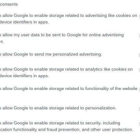
πρώτος όλες τις σημαντικές ειδήσεις.
consents
 το proson.gr στα αποτελέσματα αναζήτησης τη
o allow Google to enable storage related to advertising like cookies on
evice identifiers in apps.
o allow my user data to be sent to Google for online advertising
s.
είς Ειδήσεις
to allow Google to send me personalized advertising.
o allow Google to enable storage related to analytics like cookies on
evice identifiers in apps.
.779 θέσεις εργασίας στο Δημόσιο (χωρίς πτυχί
o allow Google to enable storage related to functionality of the website
γραμματισμός προσλήψεων 2027 - Παρατείνεται
o allow Google to enable storage related to personalization.
o allow Google to enable storage related to security, including
cation functionality and fraud prevention, and other user protection.
ς αναπληρωτών: Περίπου 30.000 ονόματα στην