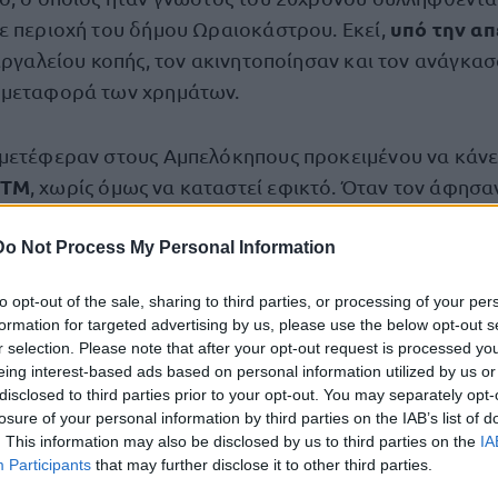
υπό την απ
ε περιοχή του δήμου Ωραιοκάστρου. Εκεί,
εργαλείου κοπής, τον ακινητοποίησαν και τον ανάγκασ
 μεταφορά των χρημάτων.
μετέφεραν στους Αμπελόκηπους προκειμένου να κάν
ΑΤΜ
, χωρίς όμως να καταστεί εφικτό. Όταν τον άφησα
ν απείλησαν ξανά, ζητώντας επιπλέον χρηματικό ποσό 
 τον να μην ενημερώσει την Αστυνομία, όπως αναφέρ
Do Not Process My Personal Information
ΕΛ.ΑΣ.
to opt-out of the sale, sharing to third parties, or processing of your per
formation for targeted advertising by us, please use the below opt-out s
συνελήφθησαν ύστερα από αναζητήσεις αστυνομικών
r selection. Please note that after your opt-out request is processed y
eing interest-based ads based on personal information utilized by us or
νίασης Εγκλημάτων Ωραιοκάστρου, με τη συνδρομή το
disclosed to third parties prior to your opt-out. You may separately opt-
έρευνες
ταστολής της Εγκληματικότητας. Κατά τις
πο
losure of your personal information by third parties on the IAB’s list of
αν στις οικίες τους κατασχέθηκαν ένα πιστόλι, ένα 
. This information may also be disclosed by us to third parties on the
IA
Participants
that may further disclose it to other third parties.
 τoυφέκια τύπου airsoft και τέσσερα μαχαίρια.