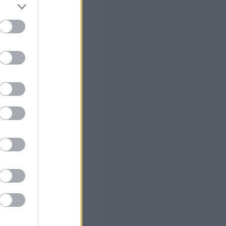
ς Google
ο)
 το Β'
 α' φάση