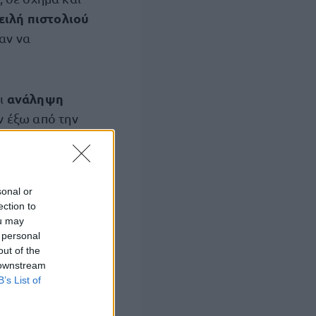
ειλή πιστολιού
αν να
ανάληψη
ει
ν έξω από την
και
εται σε
sonal or
ection to
 του Τμήματος
ou may
 personal
υ Τμήματος
out of the
υ
 downstream
αεροβόλο τύπου
B’s List of