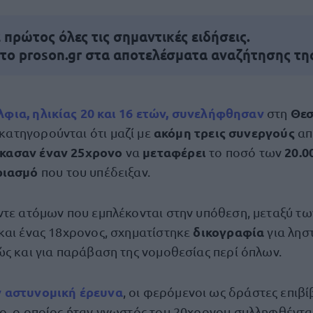
πρώτος όλες τις σημαντικές ειδήσεις.
 το proson.gr στα αποτελέσματα αναζήτησης τη
λφια
, ηλικίας 20 και 16 ετών,
συνελήφθησαν
Θεσ
στη
ακόμη τρεις συνεργούς
κατηγορούνται ότι μαζί με
απ
κασαν έναν 25χρονο
μεταφέρει
20.0
να
το ποσό των
ριασμό
που του υπέδειξαν.
ντε ατόμων που εμπλέκονται στην υπόθεση, μεταξύ τ
δικογραφία
και ένας 18χρονος, σχηματίστηκε
για λησ
ώς και για παράβαση της νομοθεσίας περί όπλων.
ν
αστυνομική έρευνα
, οι φερόμενοι ως δράστες επιβί
ο, ο οποίος ήταν γνωστός του 20χρονου συλληφθέντα,