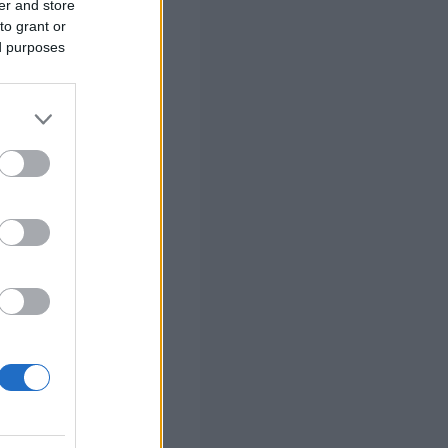
er and store
to grant or
ες για τον
ed purposes
 σας
στών σε 2