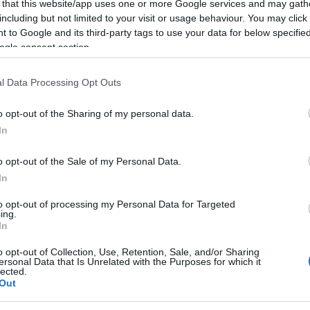
 that this website/app uses one or more Google services and may gath
including but not limited to your visit or usage behaviour. You may click 
αρμόδιο εισαγγελέα
ς οδηγούνται στον
, ενώ οι έρευν
 to Google and its third-party tags to use your data for below specifi
ριών συνεργών τους βρίσκονται σε εξέλιξη.
ogle consent section.
l Data Processing Opt Outs
τοποίηση Αγγλικών σε μόνο 2 ημέρες στα χέρια
o opt-out of the Sharing of my personal data.
In
o opt-out of the Sale of my Personal Data.
In
to opt-out of processing my Personal Data for Targeted
αποστάσεως η πιο Εύκολη Πιστοποίηση Υπολογι
ing.
In
o opt-out of Collection, Use, Retention, Sale, and/or Sharing
ersonal Data that Is Unrelated with the Purposes for which it
lected.
Out