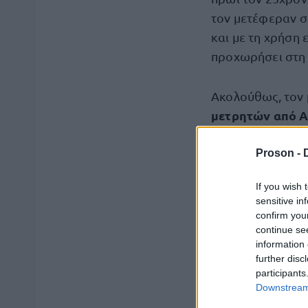
τον μετέφεραν σ
και με τη χρήση 
προχωρήσει στη
Ακολούθως, τον 
μετρητών από 
κατοικία του, το
προειδοποιώντας
Proson -
ανακοίνωση της 
If you wish 
sensitive in
Τα δύο αδέλφια 
confirm you
continue se
Δίωξης και Εξιχ
information 
Πρόληψης και Κα
further disc
πραγματοποιήθηκ
participants
Downstream 
airsoft, τέσσερα