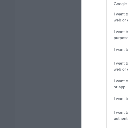
Μάθε 
Google 
Βάλε
I want t
web or d
I want t
purpose
Δημοφιλ
I want 
I want t
web or d
Ανοικτές 1
I want t
or app.
ΥΠΕΣ: Προ
I want t
Στάδιο
I want t
authenti
Προσλήψει