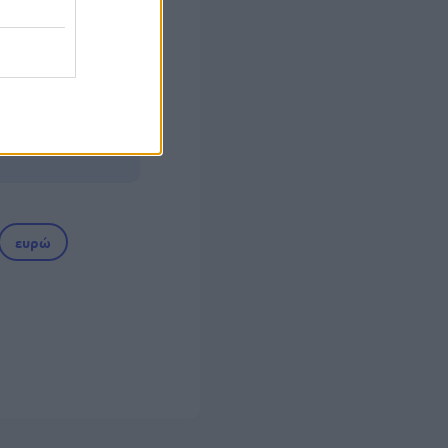
 των 55
ευρώ