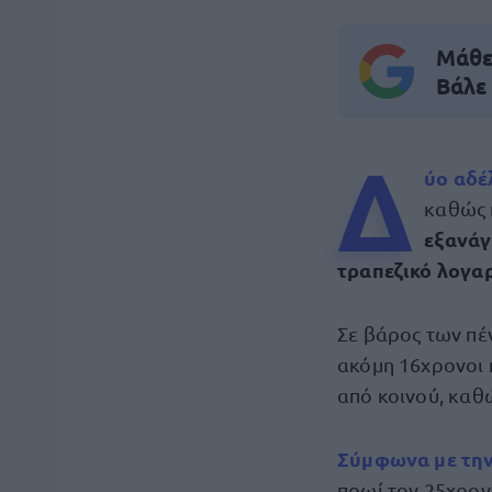
Μάθε 
Βάλε
Δ
ύο αδέ
καθώς 
εξανάγ
τραπεζικό λογα
Σε βάρος των πέ
ακόμη 16χρονοι 
από κοινού, καθ
Σύμφωνα με τη
πρωί τον 25χρον