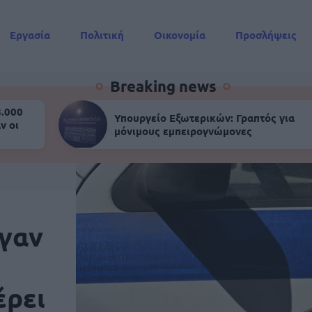
Εργασία
Πολιτική
Οικονομία
Προσλήψεις
Συντάξεις
Breaking news
8.000
Υπουργείο Εξωτερικών: Γραπτός για
ν οι
μόνιμους εμπειρογνώμονες
γαν
έρει