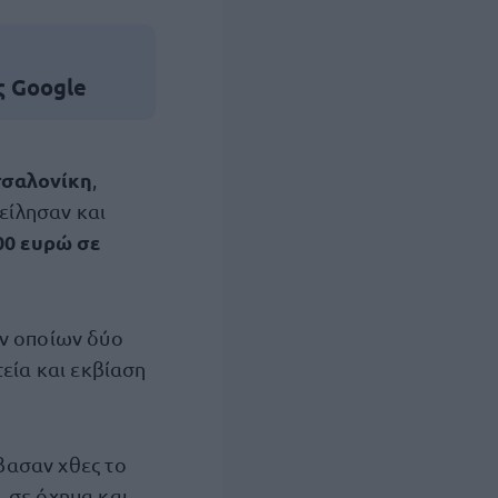
ς Google
σαλονίκη
,
είλησαν και
00 ευρώ σε
ων οποίων δύο
τεία και εκβίαση
βασαν χθες το
 σε όχημα και