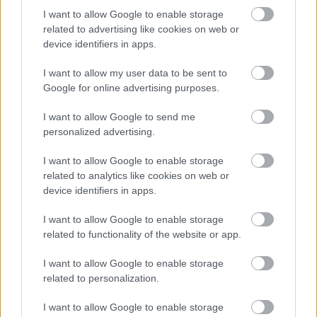
ΔΥΠΑ: Ευκαιρία συνταξιοδότησης για
I want to allow Google to enable storage
8.000 ανέργους άνω των 55 ετών –
related to advertising like cookies on web or
Ξεκίνησαν οι αιτήσεις
device identifiers in apps.
I want to allow my user data to be sent to
Google for online advertising purposes.
ΥΠΕΣ: Προγραμματισμός προσλήψεων
I want to allow Google to send me
2027 - Παρατείνεται το Β' Στάδιο
personalized advertising.
I want to allow Google to enable storage
related to analytics like cookies on web or
device identifiers in apps.
Tags
I want to allow Google to enable storage
related to functionality of the website or app.
Φωτιά
Πυρκαγιά
Πυροσβεστική
I want to allow Google to enable storage
related to personalization.
I want to allow Google to enable storage