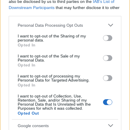
also be disclosed by us to third parties on the
IAB’s List of
Downstream Participants
that may further disclose it to other
third parties.
Δημοφιλείς Ειδήσεις
Please note that this website/app uses one or more Google
Personal Data Processing Opt Outs
services and may gather and store information including but
not limited to your visit or usage behaviour. You may click to
I want to opt-out of the Sharing of my
personal data.
grant or deny consent to Google and its third-party tags to
e-ΕΦΚΑ: Έως 846 ευρώ επιπλέον στη
Opted In
use your data for below specified purposes in below Google
σύνταξη – Ποιοι δικαιούνται τα
consent section.
I want to opt-out of the Sale of my
χρήματα
Personal Data.
Opted In
I want to opt-out of processing my
Personal Data for Targeted Advertising.
Πυροσβεστική Σχολή: Νέος
Opted In
κανονισμός για δόκιμους – Τι αλλάζει
I want to opt-out of Collection, Use,
σε διαμονή, σίτιση και πρακτική
Retention, Sale, and/or Sharing of my
Personal Data that Is Unrelated with the
εκπαίδευση
Purposes for which it was collected.
Opted Out
Google consents