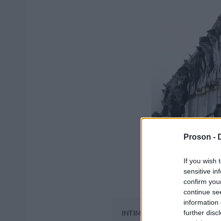
Proson -
If you wish 
sensitive in
confirm you
continue se
information 
INTIME NEWS / ΛΙΑΚΟΣ ΓΙΑΝΝ
further disc