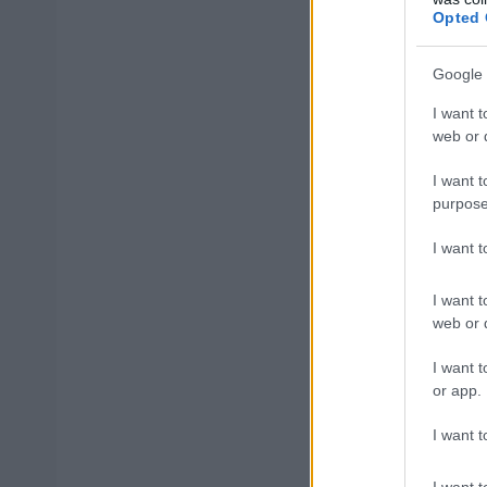
Opted 
Μήνυμα από τ
Google 
Η ένταση της πυ
I want t
112
, με μήνυμα 
web or d
από την οδό Μεγ
I want t
Γεωργίου.
purpose
I want 
⚠
I want t
web or d

I want t
or app.
‼
I want t
I want t