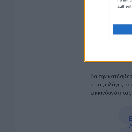
authenti
‼
ℹ️
Για την κατάσβε
με τις φλόγες συ
επικινδυνότητας 
Ε
Α