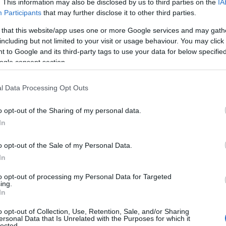
. This information may also be disclosed by us to third parties on the
IA
Participants
that may further disclose it to other third parties.
 that this website/app uses one or more Google services and may gath
including but not limited to your visit or usage behaviour. You may click 
αι μεγάλη κινητοποίηση των Αρχών
 to Google and its third-party tags to use your data for below specifi
ogle consent section.
μεγάλη αναστάτωση
ράτησε
, ενώ ασθενοφόρα του Ε
τραυμα
αροχή πρώτων βοηθειών και τη διακομιδή των
l Data Processing Opt Outs
o opt-out of the Sharing of my personal data.
έως τώρα πληροφορίες, δύο άτομα έχουν μεταφερθεί
In
σοβαρά εγκαύματα
 των οποίων το ένα φέρει
. Παράλ
ακομιδή και άλλων τραυματιών στο Νοσοκομείο Αττικ
o opt-out of the Sale of my Personal Data.
In
νοσηλεύετ
ορίες κάνουν λόγο για έναν τραυματία που
to opt-out of processing my Personal Data for Targeted
ing.
ος
κρίσιμη κατάσταση
και σε ιδιαίτερα
, ενώ η εικόνα 
In
ματιών εξακολουθεί να διαμορφώνεται.
o opt-out of Collection, Use, Retention, Sale, and/or Sharing
ersonal Data that Is Unrelated with the Purposes for which it
lected.