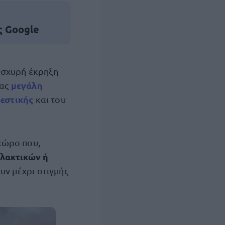
ς Google
ισχυρή έκρηξη
μεγάλη
τας
βεστικής
και του
χώρο που,
λακτικών ή
υν μέχρι στιγμής