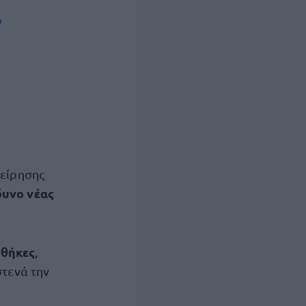
ν
χείρησης
δυνο νέας
θήκες
,
στενά την