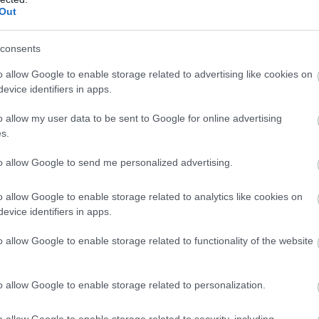
Out
ο 112 – Μεγάλη επιχείρηση της Πυροσβεσ
consents
αριθμού έκτ
ρκαγιάς οδήγησε στην ενεργοποίηση του
o allow Google to enable storage related to advertising like cookies on
απο
προς τους πολίτες που βρίσκονται στην περιοχή να
evice identifiers in apps.
αρίδος και να κινηθούν προς τον Ασπρόπυργο μέσω τ
o allow my user data to be sent to Google for online advertising
s.
to allow Google to send me personalized advertising.
️ Ενεργοποίηση 1️⃣1️⃣2️⃣
o allow Google to enable storage related to analytics like cookies on
evice identifiers in apps.
 Πυρκαγιά στην περιοχή του
o allow Google to enable storage related to functionality of the website
#Ασπροπύργου
της Περιφέρειας
#Αττικής
️ Αν βρίσκεστε στην περιοχή οδού
o allow Google to enable storage related to personalization.
#Μεγαρίδος_Ασπροπύργου
απομακρυνθείτ
o allow Google to enable storage related to security, including