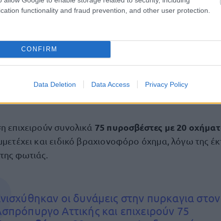
προς
#Άσπρόπυργο
μέσω οδού
cation functionality and fraud prevention, and other user protection.
#Αγίου_Γεωργίου
️ Ακολουθείτε τις οδηγίες των Αρχών
CONFIRM
https://t.co/GY26GrlKvl
…
Data Deletion
Data Access
Privacy Policy
— 112 Greece (@112Greece)
July 9, 2026
75 πυροσβέστες με 20 οχήμα
ση επιχειρούν συνολικά
μμετέχει και ειδικό βραχιονοφόρο όχημα, λόγω της έκ
της φωτιάς.
νισχύθηκαν οι δυνάμεις στην πυρκαγια στον
σπρόπυργο Αττικής και επιχειρούν 75