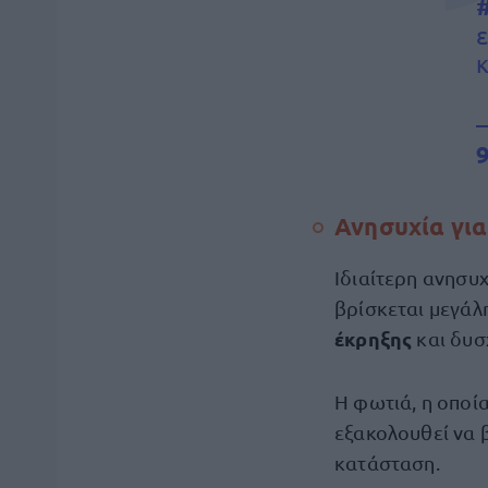
ε
κ
9
Ανησυχία για
Ιδιαίτερη ανησυ
βρίσκεται μεγάλ
έκρηξης
και δυσ
Η φωτιά, η οποί
εξακολουθεί να β
κατάσταση.