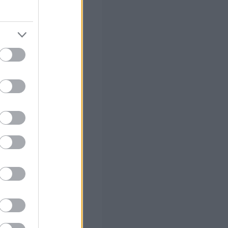
τικής
ακτης ανάγκης
μακρυνθούν
ης οδού Αγίου
ε