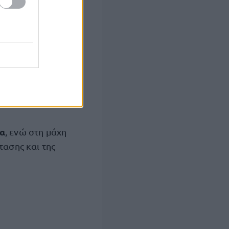
τα
, ενώ στη μάχη
τασης και της