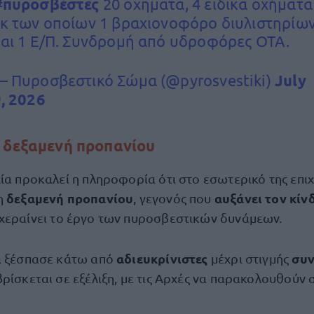
#πυροσβέστες
20 οχηματα, 4 ειδικα οχήματα
κ των οποίων 1 βραχιονοφόρο διυλιστηρίω
αι 1 Ε/Π. Συνδρομή από υδροφόρες ΟΤΑ.
— Πυροσβεστικό Σώμα (@pyrosvestiki)
July
, 2026
 δεξαμενή προπανίου
χία προκαλεί η πληροφορία ότι στο εσωτερικό της επι
δεξαμενή προπανίου
αυξάνει τον κίν
η
, γεγονός που
χεραίνει το έργο των πυροσβεστικών δυνάμεων.
αδιευκρίνιστες
συν
α ξέσπασε κάτω από
μέχρι στιγμής
ρίσκεται σε εξέλιξη, με τις Αρχές να παρακολουθούν 